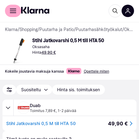
Kuluttajille
Yrityksille
Klarna
/
Shopping
/
Puutarha ja Patio
/
Puutarhasähkötyökalut
/
Oksasahat
Stihl Jatkovarshi 0,5 M till HTA 50
Oksasaha
Hinta
49,90 €
Kokeile joustavia maksuja kanssa
Opettele miten
Suositeltu
Hinta sis. toimituksen
Duab
Toimitus 7,89 €
,
1-2 päivää
49,90 €
Stihl Jatkovarshi 0,5 M till HTA 50
Tämä tuote on myös saatavilla 
2