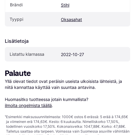
Brändi
Stihl
Tyyppi
Oksasahat
Lisätietoja
Listattu klarnassa
2022-10-27
Palaute
Yllä olevat tiedot ovat peräisin useista ulkoisista lähteistä, ja 
niitä kannattaa käyttää vain suuntaa antavina.

Huomasitko tuotteessa jotain kummallista? 
ilmoita ongelmista täällä
.
¹
Esimerkki maksusuunnitelmasta: 1000€ ostos 6 erässä: 5 erää à 174,65€
ja viimeinen erä 174,63€. Kesto: 6 kuukautta. Nimelliskorko 17,50%,
todellinen vuosikorko 17,50%. Kokonaisvelka: 1047,88€. Korko: 47,88€.
Talletus saattaa olla tarpeen. Voimassa vain Suomessa asuville vähintään