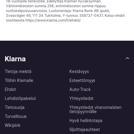
18-vuotiaille henkilöille. Edellyttää Klarnan hyväksynnän.
Vähimmäisoston summa 25€; enimmäisoston summa riippuu
luottokelpoisuusarviosta. Luotonantaja: Klarna Bank AB (publ),
Sveavägen 46, 111 34 Tukholma, Y-tunnus: 556737-0431. Katso ehdot
osoitteesta
https://www.klarna.com/fi/ehdot/
.
Klarna
Tietoja meistä
Kestävyys
Töihin Klarnalle
Esteettömyys
Ehdot
Auto-Track
Lehdistöpalvelut
Yhteystiedot
Tietosuoja
Yhteystiedot viranomaisten
tietopyynnöille
Turvallisuus
Hyvä hallintotapa
Wikipink
Sijoittajasuhteet