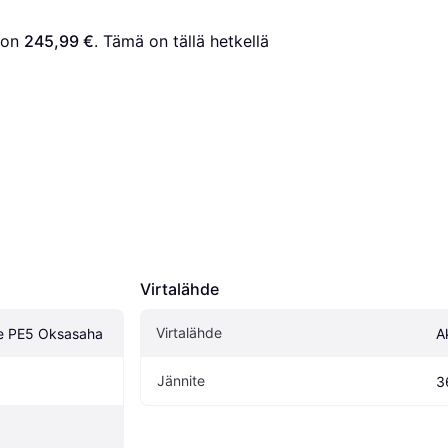
 on 
245,99 €
. Tämä on tällä hetkellä 
Virtalähde
Virtalähde
e PE5 Oksasaha
A
Jännite
3