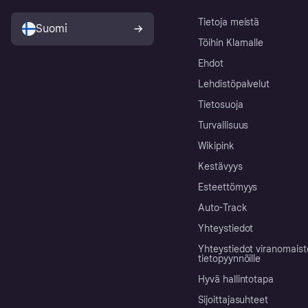
Tietoja meistä
Suomi
Töihin Klarnalle
Ehdot
Lehdistöpalvelut
Tietosuoja
Turvallisuus
Wikipink
Kestävyys
Esteettömyys
Auto-Track
Yhteystiedot
Yhteystiedot viranomais
tietopyynnöille
Hyvä hallintotapa
Sijoittajasuhteet