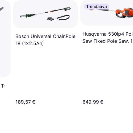
Trendaava
Husqvarna 530Ip4 Pol
Bosch Universal ChainPole
Saw Fixed Pole Saw. 1
18 (1x2.5Ah)
1/4" Eu
 T-
189,57 €
649,99 €