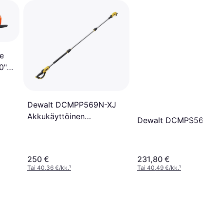
e
0"
Dewalt DCMPP569N-XJ
Akkukäyttöinen
Dewalt DCMPS567N 
Pylväsleikkuri 18 V
250 €
231,80 €
Tai 40,36 €/kk.
¹
Tai 40,49 €/kk.
¹