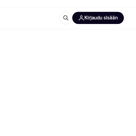
Kirjaudu sisään
totarvikkeet
rna?
 kategoriat