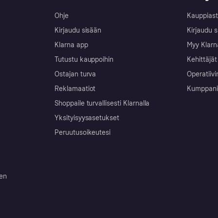
Ohje
Kauppiast
Kirjaudu sisään
Kirjaudu s
Klarna app
Myy Klarn
Tutustu kauppoihin
Kehittäjät
Ostajan turva
Operatiivi
Reklamaatiot
Kumppanit 
Shoppaile turvallisesti Klarnalla
Yksityisyysasetukset
Peruutusoikeutesi
ten