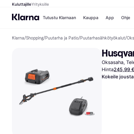
Kuluttajille
Yrityksille
Tutustu Klarnaan
Kauppa
App
Ohje
Klarna
/
Shopping
/
Puutarha ja Patio
/
Puutarhasähkötyökalut
/
Oks
Kaupat
Ma
Booking.
Mak
Husqvar
Gigantti
Mak
H&M
Mak
Oksasaha, Tele
Peten Koi
kul
Wolt
Mak
Hinta
245,99 
Rah
Kokeile joust
Mob
Kauppahakem