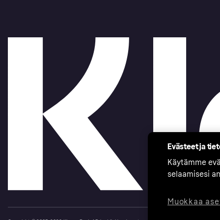
Evästeet ja tie
Käytämme eväs
selaamisesi a
Muokkaa ase