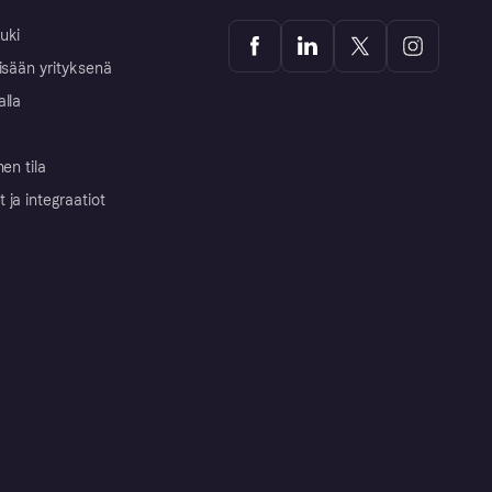
uki
isään yrityksenä
alla
nen tila
ja integraatiot