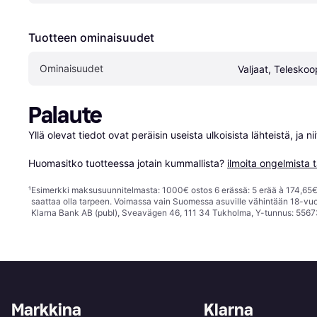
Tuotteen ominaisuudet
Ominaisuudet
Valjaat, Teleskoo
Palaute
Yllä olevat tiedot ovat peräisin useista ulkoisista lähteistä, ja 
Huomasitko tuotteessa jotain kummallista? 
ilmoita ongelmista t
¹
Esimerkki maksusuunnitelmasta: 1000€ ostos 6 erässä: 5 erää à 174,65€ 
saattaa olla tarpeen. Voimassa vain Suomessa asuville vähintään 18-vuo
Klarna Bank AB (publ), Sveavägen 46, 111 34 Tukholma, Y-tunnus: 5567
Markkina
Klarna