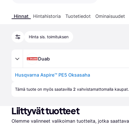
Hinnat
Hintahistoria
Tuotetiedot
Ominaisuudet
Hinta sis. toimituksen
Duab
Husqvarna Aspire™ PE5 Oksasaha
Tämä tuote on myös saatavilla 
2
 vahvistamattomalla 
kaupat
.
Liittyvät tuotteet
Olemme valinneet valikoiman tuotteita, jotka saattavat