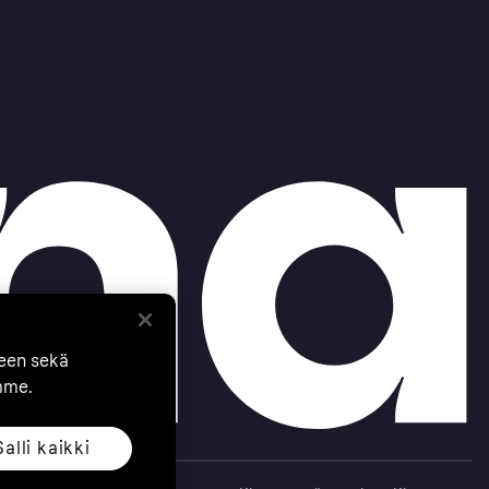
seen sekä
mme.
Salli kaikki