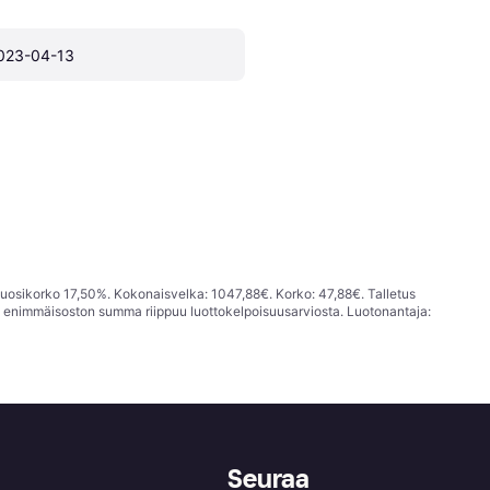
023-04-13
vuosikorko 17,50%. Kokonaisvelka: 1047,88€. Korko: 47,88€. Talletus
; enimmäisoston summa riippuu luottokelpoisuusarviosta. Luotonantaja:
Seuraa