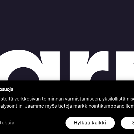
tosuoja
teitä verkkosivun toiminnan varmistamiseen, yksilöllistämi
nalysointiin. Jaamme myös tietoja markkinointikumppaneille
Hylkää kaikki
tuksia