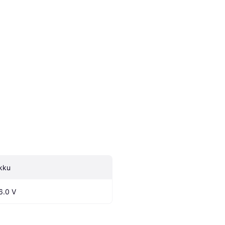
kku
6.0 V