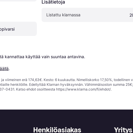
Lisätietoja
Listattu klarnassa
2
ppivarsi
niitä kannattaa käyttää vain suuntaa antavina.

äällä
.
ja viimeinen erä 174,63€. Kesto: 6 kuukautta. Nimelliskorko 17,50%, todellinen 
tiaille henkilöille. Edellyttää Klarnan hyväksynnän. Vähimmäisoston summa 25€
37-0431. Katso ehdot osoitteesta
https://www.klarna.com/fi/ehdot/
.
Henkilöasiakas
Yritys