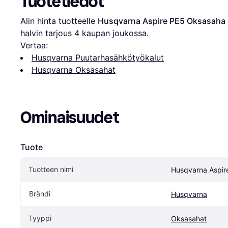
Tuotetiedot
Alin hinta tuotteelle 
Husqvarna Aspire PE5 Oksasaha
halvin tarjous 
4
 kaupan joukossa.
Vertaa:
Husqvarna Puutarhasähkötyökalut
Husqvarna Oksasahat
Ominaisuudet
Tuote
Tuotteen nimi
Husqvarna Aspir
Brändi
Husqvarna
Tyyppi
Oksasahat