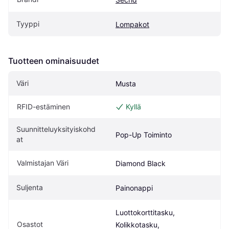
Tyyppi
Lompakot
Tuotteen ominaisuudet
Väri
Musta
RFID-estäminen
Kyllä
Suunnitteluyksityiskohd
Pop-Up Toiminto
at
Valmistajan Väri
Diamond Black
Suljenta
Painonappi
Luottokorttitasku, 
Osastot
Kolikkotasku, 