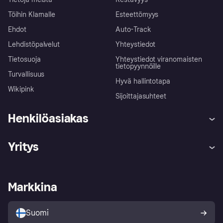
Töihin Klarnalle
Esteettömyys
Ehdot
Auto-Track
Lehdistöpalvelut
Yhteystiedot
Tietosuoja
Yhteystiedot viranomaisten
tietopyynnöille
Turvallisuus
Hyvä hallintotapa
Wikipink
Sijoittajasuhteet
Henkilöasiakas
Ohje
Reklamaatiot
Yritys
Kirjaudu sisään
Shoppaile turvallisesti Klarnalla
Kauppiastuki
Kehittäjät
Klarna app
Yksityisyysasetukset
Kirjaudu sisään yrityksenä
Operatiivinen tila
Markkina
Tutustu kauppoihin
Peruutusoikeutesi
Myy Klarnalla
Kumppanit ja integraatiot
Ostajan turva
Suomi