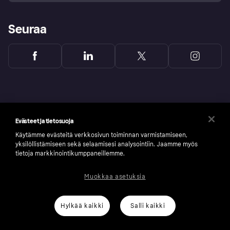
Seuraa
Evästeet ja tietosuoja
Käytämme evästeitä verkkosivun toiminnan varmistamiseen,
yksilöllistämiseen sekä selaamisesi analysointiin. Jaamme myös
tietoja markkinointikumppaneillemme.
Muokkaa asetuksia
Copyright © 2005-2026 Klarna Bank AB (publ). Headquarters: Stockholm, Sweden. All
rights reserved. Klarna Bank AB (publ). Sveavägen 46, 111 34 Stockholm. Organization
number: 556737-0431
Hylkää kaikki
Salli kaikki
Klarnan evästeseloste
Klarna.com