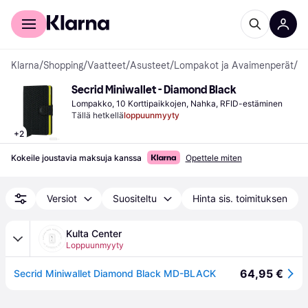
Kuluttajille
Yrityksille
Klarna
/
Shopping
/
Vaatteet
/
Asusteet
/
Lompakot ja Avaimenperät
/
L
Secrid Miniwallet - Diamond Black
Lompakko, 10 Korttipaikkojen, Nahka, RFID-estäminen
Tällä hetkellä
loppuunmyyty
+
2
Kokeile joustavia maksuja kanssa
Opettele miten
Versiot
Suositeltu
Hinta sis. toimituksen
Kulta Center
Loppuunmyyty
64,95 €
Secrid Miniwallet Diamond Black MD-BLACK