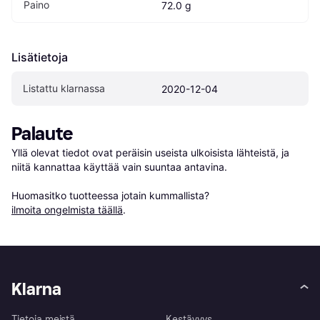
Paino
72.0 g
Lisätietoja
Listattu klarnassa
2020-12-04
Palaute
Yllä olevat tiedot ovat peräisin useista ulkoisista lähteistä, ja 
niitä kannattaa käyttää vain suuntaa antavina.

Huomasitko tuotteessa jotain kummallista? 
ilmoita ongelmista täällä
.
Klarna
Tietoja meistä
Kestävyys