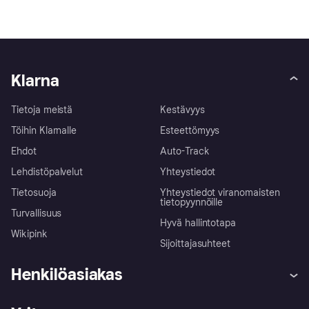
Klarna
Tietoja meistä
Kestävyys
Töihin Klarnalle
Esteettömyys
Ehdot
Auto-Track
Lehdistöpalvelut
Yhteystiedot
Tietosuoja
Yhteystiedot viranomaisten
tietopyynnöille
Turvallisuus
Hyvä hallintotapa
Wikipink
Sijoittajasuhteet
Henkilöasiakas
Ohje
Reklamaatiot