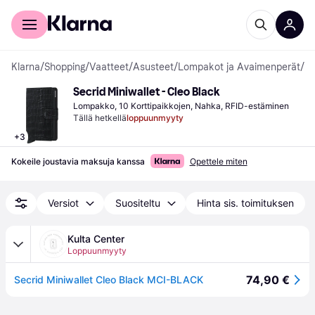
Kuluttajille
Yrityksille
Klarna
/
Shopping
/
Vaatteet
/
Asusteet
/
Lompakot ja Avaimenperät
/
L
Secrid Miniwallet - Cleo Black
Lompakko, 10 Korttipaikkojen, Nahka, RFID-estäminen
Tällä hetkellä
loppuunmyyty
+
3
Kokeile joustavia maksuja kanssa
Opettele miten
Versiot
Suositeltu
Hinta sis. toimituksen
Kulta Center
Loppuunmyyty
74,90 €
Secrid Miniwallet Cleo Black MCI-BLACK