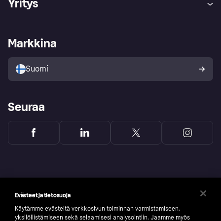
Yritys
Kirjaudu sisään
Shoppaile turvallisesti Klarnalla
Kauppiastuki
Kehittäjät
Klarna app
Yksityisyysasetukset
Kirjaudu sisään yrityksenä
Operatiivinen tila
Markkina
Tutustu kauppoihin
Peruutusoikeutesi
Myy Klarnalla
Kumppanit ja integraatiot
Ostajan turva
Suomi
Seuraa
Evästeet ja tietosuoja
Käytämme evästeitä verkkosivun toiminnan varmistamiseen,
yksilöllistämiseen sekä selaamisesi analysointiin. Jaamme myös