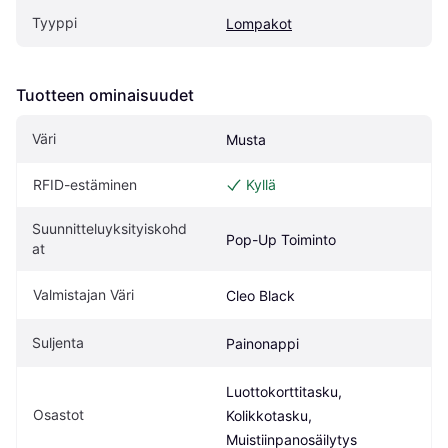
Tyyppi
Lompakot
Tuotteen ominaisuudet
Väri
Musta
RFID-estäminen
Kyllä
Suunnitteluyksityiskohd
Pop-Up Toiminto
at
Valmistajan Väri
Cleo Black
Suljenta
Painonappi
Luottokorttitasku, 
Osastot
Kolikkotasku, 
Muistiinpanosäilytys