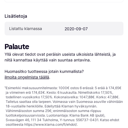
Lisätietoja
Listattu klarnassa
2020-09-07
Palaute
Yllä olevat tiedot ovat peräisin useista ulkoisista lähteistä, ja 
niitä kannattaa käyttää vain suuntaa antavina.

Huomasitko tuotteessa jotain kummallista? 
ilmoita ongelmista täällä
.
¹
Esimerkki maksusuunnitelmasta: 1000€ ostos 6 erässä: 5 erää à 174,65€
ja viimeinen erä 174,63€. Kesto: 6 kuukautta. Nimelliskorko 17,50%,
todellinen vuosikorko 17,50%. Kokonaisvelka: 1047,88€. Korko: 47,88€.
Talletus saattaa olla tarpeen. Voimassa vain Suomessa asuville vähintään
18-vuotiaille henkilöille. Edellyttää Klarnan hyväksynnän.
Vähimmäisoston summa 25€; enimmäisoston summa riippuu
luottokelpoisuusarviosta. Luotonantaja: Klarna Bank AB (publ),
Sveavägen 46, 111 34 Tukholma, Y-tunnus: 556737-0431. Katso ehdot
osoitteesta
https://www.klarna.com/fi/ehdot/
.