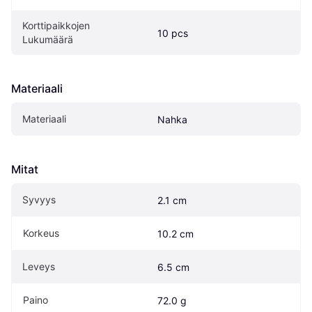
Korttipaikkojen 
10 pcs
Lukumäärä
Materiaali
Materiaali
Nahka
Mitat
Syvyys
2.1 cm
Korkeus
10.2 cm
Leveys
6.5 cm
Paino
72.0 g