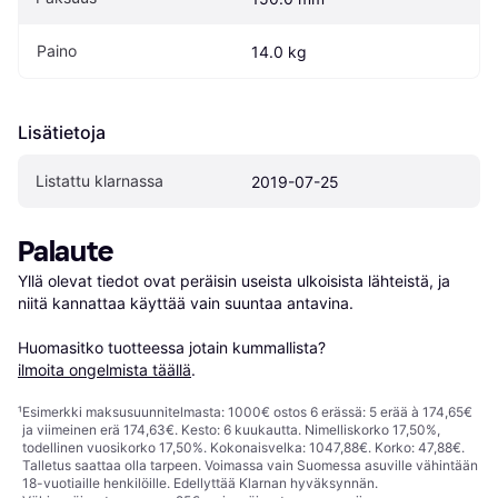
Paino
14.0 kg
Lisätietoja
Listattu klarnassa
2019-07-25
Palaute
Yllä olevat tiedot ovat peräisin useista ulkoisista lähteistä, ja 
niitä kannattaa käyttää vain suuntaa antavina.

Huomasitko tuotteessa jotain kummallista? 
ilmoita ongelmista täällä
.
¹
Esimerkki maksusuunnitelmasta: 1000€ ostos 6 erässä: 5 erää à 174,65€
ja viimeinen erä 174,63€. Kesto: 6 kuukautta. Nimelliskorko 17,50%,
todellinen vuosikorko 17,50%. Kokonaisvelka: 1047,88€. Korko: 47,88€.
Talletus saattaa olla tarpeen. Voimassa vain Suomessa asuville vähintään
18-vuotiaille henkilöille. Edellyttää Klarnan hyväksynnän.