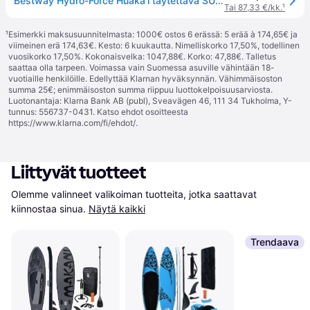
Bestway Hydro-Force Huaka'i täytettävä SUP-lauta
Tai 87,33 €/kk.
¹
¹
Esimerkki maksusuunnitelmasta: 1000€ ostos 6 erässä: 5 erää à 174,65€ ja
viimeinen erä 174,63€. Kesto: 6 kuukautta. Nimelliskorko 17,50%, todellinen
vuosikorko 17,50%. Kokonaisvelka: 1047,88€. Korko: 47,88€. Talletus
saattaa olla tarpeen. Voimassa vain Suomessa asuville vähintään 18-
vuotiaille henkilöille. Edellyttää Klarnan hyväksynnän. Vähimmäisoston
summa 25€; enimmäisoston summa riippuu luottokelpoisuusarviosta.
Luotonantaja: Klarna Bank AB (publ), Sveavägen 46, 111 34 Tukholma, Y-
tunnus: 556737-0431. Katso ehdot osoitteesta
https://www.klarna.com/fi/ehdot/
.
Liittyvät tuotteet
Olemme valinneet valikoiman tuotteita, jotka saattavat 
kiinnostaa sinua.
Näytä kaikki
Trendaava