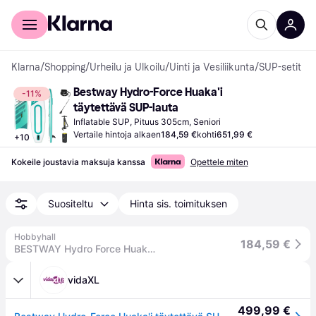
Kuluttajille
Yrityksille
Klarna
/
Shopping
/
Urheilu ja Ulkoilu
/
Uinti ja Vesiliikunta
/
SUP-setit
Bestway Hydro-Force Huaka'i 
-11%
täytettävä SUP-lauta
Inflatable SUP, Pituus 305cm, Seniori
Vertaile hintoja alkaen
184,59 €
kohti
651,99 €
+
10
Kokeile joustavia maksuja kanssa
Opettele miten
Suositeltu
Hinta sis. toimituksen
Hobbyhall
184,59 €
BESTWAY Hydro Force Huakai SUP-lauta 305 cm
vidaXL
499,99 €