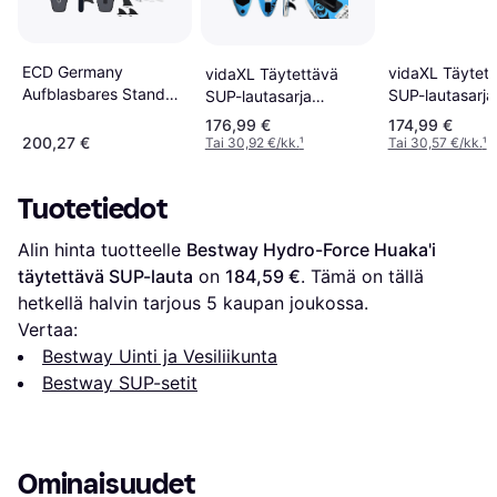
ECD Germany
vidaXL Täytet
vidaXL Täytettävä
Aufblasbares Stand
SUP-lautasarja
SUP-lautasarja
Up Paddle Board
305x76x15 sin
320x76x15 sininen
176,99 €
174,99 €
Makani
200,27 €
Tai 30,92 €/kk.
¹
Tai 30,57 €/kk.
¹
Tuotetiedot
Alin hinta tuotteelle 
Bestway Hydro-Force Huaka'i 
täytettävä SUP-lauta
 on 
184,59 €
. Tämä on tällä 
hetkellä halvin tarjous 
5
 kaupan joukossa.
Vertaa:
Bestway Uinti ja Vesiliikunta
Bestway SUP-setit
Ominaisuudet