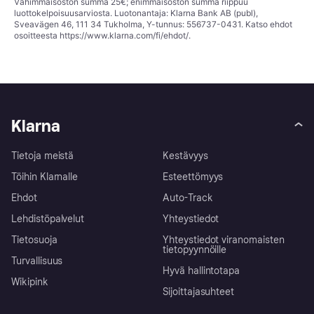
Vähimmäisoston summa 25€; enimmäisoston summa riippuu
luottokelpoisuusarviosta. Luotonantaja: Klarna Bank AB (publ),
Sveavägen 46, 111 34 Tukholma, Y-tunnus: 556737-0431. Katso ehdot
osoitteesta
https://www.klarna.com/fi/ehdot/
.
Klarna
Tietoja meistä
Kestävyys
Töihin Klarnalle
Esteettömyys
Ehdot
Auto-Track
Lehdistöpalvelut
Yhteystiedot
Tietosuoja
Yhteystiedot viranomaisten
tietopyynnöille
Turvallisuus
Hyvä hallintotapa
Wikipink
Sijoittajasuhteet