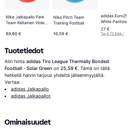
adidas Euro25
Nike Jalkapallo Park
Nike Pitch Team
White Pantone
Team Keltainen Violetti
Training Football
Lemon
Karmiininpunainen
27 €
89,80 €
16,59 €
Tai 4,72 €/kk.
¹
cU8033-720
Tuotetiedot
Alin hinta 
adidas Tiro League Thermally Bonded 
Football - Solar Green
 on 
25,59 €
. Tämä on tällä 
hetkellä halvin tarjous yhdeltä jälleenmyyjältä.
Vertaa:
adidas Jalkapallo
adidas Jalkapallot
Ominaisuudet