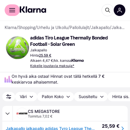
Kuluttajille
Yrityksille
Klarna
/
Shopping
/
Urheilu ja Ulkoilu
/
Palloilulajit
/
Jalkapallo
/
Jalkapallot
adidas Tiro League Thermally Bonded 
Football - Solar Green
Jalkapallo
Hinta
25,59 €
Alkaen 4,47 €/kk. kanssa
Kokeile joustavia maksuja*
On hyvä aika ostaa! Hinnat ovat tällä hetkellä 
7 €
keskiarvoa alhaisemmat.
Väri
Pallon Koko
Suositeltu
Hinta sis
CS MEGASTORE
Toimitus 7,02 €
25,59 €
Jalkapallo jalkapallo adidas Tyro League Thermally Bonded Green-Grey HZ1296 - 5