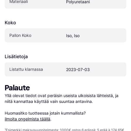
Materiaali
Polyuretaani
Koko
Pallon Koko
Iso, Iso
Lisätietoja
Listattu klarnassa
2023-07-03
Palaute
Yllä olevat tiedot ovat peräisin useista ulkoisista lähteistä, ja 
niitä kannattaa käyttää vain suuntaa antavina.

Huomasitko tuotteessa jotain kummallista? 
ilmoita ongelmista täällä
.
¹
Esimerkki maksusuunnitelmasta: 1000€ ostos 6 erässä: 5 erää à 174,65€