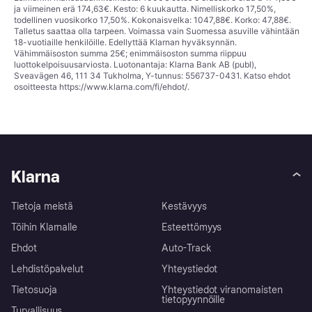
ja viimeinen erä 174,63€. Kesto: 6 kuukautta. Nimelliskorko 17,50%,
todellinen vuosikorko 17,50%. Kokonaisvelka: 1047,88€. Korko: 47,88€.
Talletus saattaa olla tarpeen. Voimassa vain Suomessa asuville vähintään
18-vuotiaille henkilöille. Edellyttää Klarnan hyväksynnän.
Vähimmäisoston summa 25€; enimmäisoston summa riippuu
luottokelpoisuusarviosta. Luotonantaja: Klarna Bank AB (publ),
Sveavägen 46, 111 34 Tukholma, Y-tunnus: 556737-0431. Katso ehdot
osoitteesta
https://www.klarna.com/fi/ehdot/
.
Klarna
Tietoja meistä
Kestävyys
Töihin Klarnalle
Esteettömyys
Ehdot
Auto-Track
Lehdistöpalvelut
Yhteystiedot
Tietosuoja
Yhteystiedot viranomaisten
tietopyynnöille
Turvallisuus