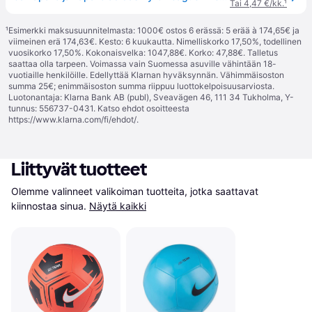
Tai 4,47 €/kk.
¹
¹
Esimerkki maksusuunnitelmasta: 1000€ ostos 6 erässä: 5 erää à 174,65€ ja
viimeinen erä 174,63€. Kesto: 6 kuukautta. Nimelliskorko 17,50%, todellinen
vuosikorko 17,50%. Kokonaisvelka: 1047,88€. Korko: 47,88€. Talletus
saattaa olla tarpeen. Voimassa vain Suomessa asuville vähintään 18-
vuotiaille henkilöille. Edellyttää Klarnan hyväksynnän. Vähimmäisoston
summa 25€; enimmäisoston summa riippuu luottokelpoisuusarviosta.
Luotonantaja: Klarna Bank AB (publ), Sveavägen 46, 111 34 Tukholma, Y-
tunnus: 556737-0431. Katso ehdot osoitteesta
https://www.klarna.com/fi/ehdot/
.
Liittyvät tuotteet
Olemme valinneet valikoiman tuotteita, jotka saattavat 
kiinnostaa sinua.
Näytä kaikki