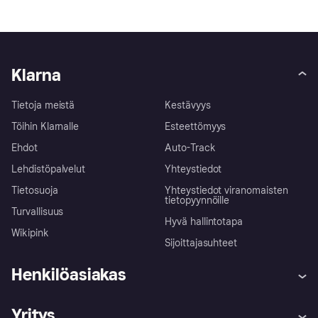
Klarna
Tietoja meistä
Kestävyys
Töihin Klarnalle
Esteettömyys
Ehdot
Auto-Track
Lehdistöpalvelut
Yhteystiedot
Tietosuoja
Yhteystiedot viranomaisten
tietopyynnöille
Turvallisuus
Hyvä hallintotapa
Wikipink
Sijoittajasuhteet
Henkilöasiakas
Ohje
Reklamaatiot
Yritys