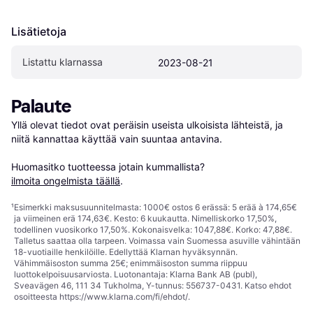
Lisätietoja
Listattu klarnassa
2023-08-21
Palaute
Yllä olevat tiedot ovat peräisin useista ulkoisista lähteistä, ja 
niitä kannattaa käyttää vain suuntaa antavina.

Huomasitko tuotteessa jotain kummallista? 
ilmoita ongelmista täällä
.
¹
Esimerkki maksusuunnitelmasta: 1000€ ostos 6 erässä: 5 erää à 174,65€
ja viimeinen erä 174,63€. Kesto: 6 kuukautta. Nimelliskorko 17,50%,
todellinen vuosikorko 17,50%. Kokonaisvelka: 1047,88€. Korko: 47,88€.
Talletus saattaa olla tarpeen. Voimassa vain Suomessa asuville vähintään
18-vuotiaille henkilöille. Edellyttää Klarnan hyväksynnän.
Vähimmäisoston summa 25€; enimmäisoston summa riippuu
luottokelpoisuusarviosta. Luotonantaja: Klarna Bank AB (publ),
Sveavägen 46, 111 34 Tukholma, Y-tunnus: 556737-0431. Katso ehdot
osoitteesta
https://www.klarna.com/fi/ehdot/
.