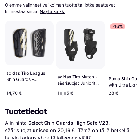
Olemme valinneet valikoiman tuotteita, jotka saattavat 
kiinnostaa sinua.
Näytä kaikki
-16%
adidas Tiro League
adidas Tiro Match -
Puma Shin Gua
Shin Guards -
säärisuojat Juniorit
with Ultra Ligh
Black/Gold Metallic/
Mens, Black
- Black
White
14,70 €
10,05 €
28 €
Tuotetiedot
Alin hinta 
Select Shin Guards High Safe V23, 
säärisuojat unisex
 on 
20,16 €
. Tämä on tällä hetkellä 
halvin tarjous yhdeltä jälleenmyyjältä.