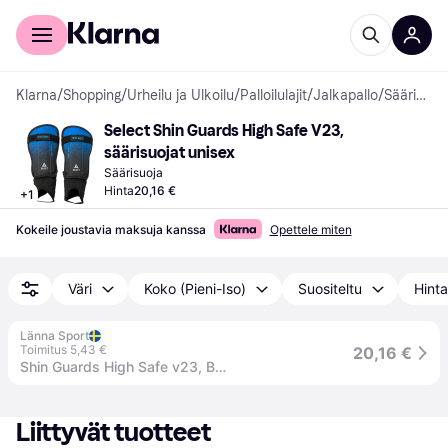
Kuluttajille
Yrityksille
Klarna
/
Shopping
/
Urheilu ja Ulkoilu
/
Palloilulajit
/
Jalkapallo
/
Säärisuojat
Select Shin Guards High Safe V23, 
säärisuojat unisex
Säärisuoja
Hinta
20,16 €
+
1
Kokeile joustavia maksuja kanssa
Opettele miten
Väri
Koko (Pieni-Iso)
Suositeltu
Hinta
Länna Sport
Toimitus 5,43 €
20,16 €
Shin Guards High Safe v23, BLUE/BLACK, XXS
Liittyvät tuotteet