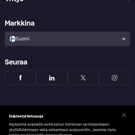
Kirjaudu sisään
Shoppaile turvallisesti Klarnalla
Kauppiastuki
Kehittäjät
Klarna app
Yksityisyysasetukset
Kirjaudu sisään yrityksenä
Operatiivinen tila
Markkina
Tutustu kauppoihin
Peruutusoikeutesi
Myy Klarnalla
Kumppanit ja integraatiot
Ostajan turva
Suomi
Seuraa
Evästeet ja tietosuoja
Käytämme evästeitä verkkosivun toiminnan varmistamiseen,
yksilöllistämiseen sekä selaamisesi analysointiin. Jaamme myös