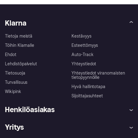
Klarna
Tietoja meistä
Kestävyys
Töihin Klarnalle
Esteettömyys
Ehdot
Auto-Track
Lehdistöpalvelut
Yhteystiedot
Tietosuoja
Yhteystiedot viranomaisten
tietopyynnöille
Turvallisuus
Hyvä hallintotapa
Wikipink
Sijoittajasuhteet
Henkilöasiakas
Ohje
Reklamaatiot
Yritys
Kirjaudu sisään
Shoppaile turvallisesti Klarnalla