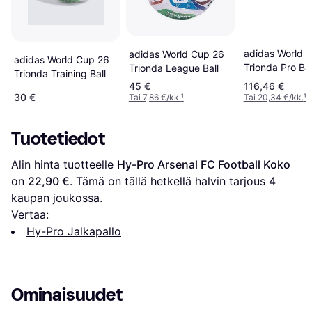
adidas World 
adidas World Cup 26
adidas World Cup 26
Trionda Pro Bal
Trionda League Ball
Trionda Training Ball
Lime 5
45 €
116,46 €
30 €
Tai 7,86 €/kk.
¹
Tai 20,34 €/kk.
¹
Tuotetiedot
Alin hinta tuotteelle 
Hy-Pro Arsenal FC Football Koko
on 
22,90 €
. Tämä on tällä hetkellä halvin tarjous 
4
kaupan joukossa.
Vertaa:
Hy-Pro Jalkapallo
Ominaisuudet