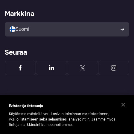
Kauppiastuki
Kehittäjät
Klarna app
Yksityisyysasetukset
Kirjaudu sisään yrityksenä
Operatiivinen tila
Markkina
Tutustu kauppoihin
Peruutusoikeutesi
Myy Klarnalla
Kumppanit ja integraatiot
Ostajan turva
Suomi
Seuraa
Evästeet ja tietosuoja
Käytämme evästeitä verkkosivun toiminnan varmistamiseen,
yksilöllistämiseen sekä selaamisesi analysointiin. Jaamme myös
tietoja markkinointikumppaneillemme.