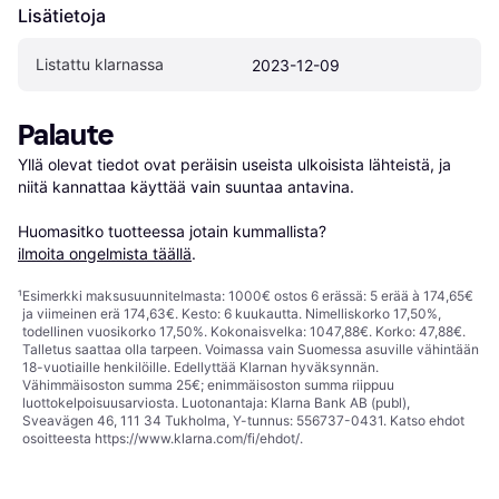
Lisätietoja
Listattu klarnassa
2023-12-09
Palaute
Yllä olevat tiedot ovat peräisin useista ulkoisista lähteistä, ja 
niitä kannattaa käyttää vain suuntaa antavina.

Huomasitko tuotteessa jotain kummallista? 
ilmoita ongelmista täällä
.
¹
Esimerkki maksusuunnitelmasta: 1000€ ostos 6 erässä: 5 erää à 174,65€
ja viimeinen erä 174,63€. Kesto: 6 kuukautta. Nimelliskorko 17,50%,
todellinen vuosikorko 17,50%. Kokonaisvelka: 1047,88€. Korko: 47,88€.
Talletus saattaa olla tarpeen. Voimassa vain Suomessa asuville vähintään
18-vuotiaille henkilöille. Edellyttää Klarnan hyväksynnän.
Vähimmäisoston summa 25€; enimmäisoston summa riippuu
luottokelpoisuusarviosta. Luotonantaja: Klarna Bank AB (publ),
Sveavägen 46, 111 34 Tukholma, Y-tunnus: 556737-0431. Katso ehdot
osoitteesta
https://www.klarna.com/fi/ehdot/
.