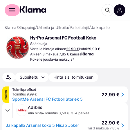
Kuluttajille
Yrityksille
Klarna
/
Shopping
/
Urheilu ja Ulkoilu
/
Palloilulajit
/
Jalkapallo
Hy-Pro Arsenal FC Football Koko
Säärisuoja
Vertaile hintoja alkaen
22,90 €
kohti
29,90 €
Alkaen 3 maksua 7,85 € kanssa
Kokeile joustavia maksuja*
Suositeltu
Hinta sis. toimituksen
Teknikproffset
mainos
22,99 €
Toimitus 9,99 €
SportMe Arsenal FC Fotboll Storlek 5
Adlibris
·
Alin hinta
Toimitus 3,50 €
,
3-4 päivää
22,90 €
Jalkapallo Arsenal koko 5 Hisab Joker
Tai 3 maksua 7,85 €