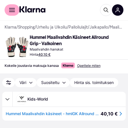
Kuluttajille
Yrityksille
Klarna
/
Shopping
/
Urheilu ja Ulkoilu
/
Palloilulajit
/
Jalkapallo
/
Maalivahdin hanskat
Hummel Maalivahdin Käsineet Allround 
Grip - Valkoinen
Maalivahdin hanskat
Hinta
40,10 €
Kokeile joustavia maksuja kanssa
Opettele miten
Väri
Suositeltu
Hinta sis. toimituksen
Kids-World
40,10 €
Hummel Maalivahdin käsineet - hmlGK Allround Grip - Valkoinen - Hummel Teamsport - 9 - Maalivahdin käsineet