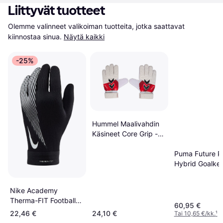
Liittyvät tuotteet
Olemme valinneet valikoiman tuotteita, jotka saattavat 
kiinnostaa sinua.
Näytä kaikki
-25%
Hummel Maalivahdin
Käsineet Core Grip -
Valkoinen
Puma Future P
Hybrid Goalke
Gloves Unisex 
Glowing
Nike Academy
Red/Red/Black
Therma-FIT Football
60,95 €
Gloves Black L
22,46 €
24,10 €
Tai 10,65 €/kk.
¹