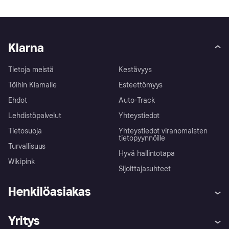
Klarna
Tietoja meistä
Kestävyys
Töihin Klarnalle
Esteettömyys
Ehdot
Auto-Track
Lehdistöpalvelut
Yhteystiedot
Tietosuoja
Yhteystiedot viranomaisten
tietopyynnöille
Turvallisuus
Hyvä hallintotapa
Wikipink
Sijoittajasuhteet
Henkilöasiakas
Ohje
Reklamaatiot
Yritys
Kirjaudu sisään
Shoppaile turvallisesti Klarnalla