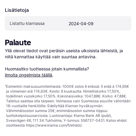
Lisätietoja
Listattu klarnassa
2024-04-09
Palaute
Yllä olevat tiedot ovat peräisin useista ulkoisista lähteistä, ja 
niitä kannattaa käyttää vain suuntaa antavina.

Huomasitko tuotteessa jotain kummallista? 
ilmoita ongelmista täällä
.
¹
Esimerkki maksusuunnitelmasta: 1000€ ostos 6 erässä: 5 erää à 174,65€
ja viimeinen erä 174,63€. Kesto: 6 kuukautta. Nimelliskorko 17,50%,
todellinen vuosikorko 17,50%. Kokonaisvelka: 1047,88€. Korko: 47,88€.
Talletus saattaa olla tarpeen. Voimassa vain Suomessa asuville vähintään
18-vuotiaille henkilöille. Edellyttää Klarnan hyväksynnän.
Vähimmäisoston summa 25€; enimmäisoston summa riippuu
luottokelpoisuusarviosta. Luotonantaja: Klarna Bank AB (publ),
Sveavägen 46, 111 34 Tukholma, Y-tunnus: 556737-0431. Katso ehdot
osoitteesta
https://www.klarna.com/fi/ehdot/
.