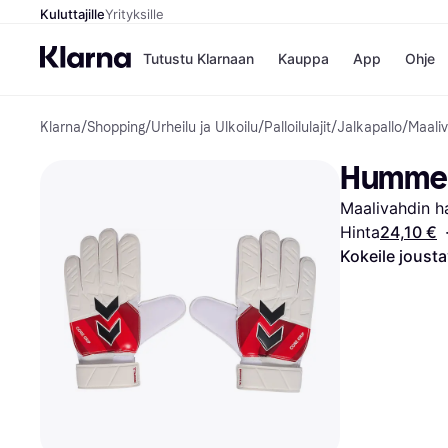
Kuluttajille
Yrityksille
Tutustu Klarnaan
Kauppa
App
Ohje
Klarna
/
Shopping
/
Urheilu ja Ulkoilu
/
Palloilulajit
/
Jalkapallo
/
Maali
Kaupat
Ma
Booking.
Mak
Hummel 
Gigantti
Mak
H&M
Mak
Maalivahdin h
Peten Koi
kul
Wolt
Mak
Hinta
24,10 €
Rah
Kokeile joust
Mob
Kauppahakem