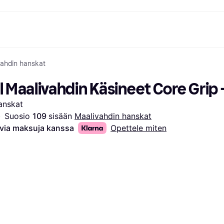
vahdin hanskat
ksuvaihtoehdot
Shoppaile ja vertaa hintoja
Ostokset ja palkinnot
Raha-asiat
Lisätietoa
Valokuvat
Toimis
com
suvaihtoehdot
Ale
Tutustu kauppoihin
Pelaaminen ja Viihde
Klarna-kortti
Mikä on Kla
Maalivahdin Käsineet Core Grip 
sa heti
Kauneus & Terveys
Cashback
Puhelimet & Wearablet
Saldo
sa 30 päivän
Vaatteet
Jäsenyys
Lapset ja Perhe
Tilityypit
anskat
ratarvike
uessa
Lelut
Moottorikuljetukset
Säästötili
sa 3 erässä
Koti ja Sisustus
Puutarha ja Patio
Talletustili
·
Suosio 
109 
sisään 
Maalivahdin hanskat
oitus
Ääni ja Kuva
Keittiökoneet
avia maksuja kanssa
Opettele miten
ilePay
Urheilu ja Ulkoilu
Kodinkoneet
Tietotekniikka
Kirjat, Elokuvat ja Musiikki
isto
Tee se itse
Kaikki