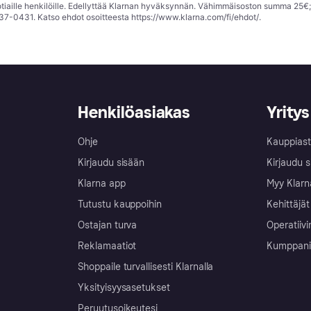
tiaille henkilöille. Edellyttää Klarnan hyväksynnän. Vähimmäisoston summa 25€
37-0431. Katso ehdot osoitteesta
https://www.klarna.com/fi/ehdot/
.
Henkilöasiakas
Yritys
Ohje
Kauppiast
Kirjaudu sisään
Kirjaudu s
Klarna app
Myy Klarn
Tutustu kauppoihin
Kehittäjät
Ostajan turva
Operatiivi
Reklamaatiot
Kumppanit 
Shoppaile turvallisesti Klarnalla
Yksityisyysasetukset
Peruutusoikeutesi