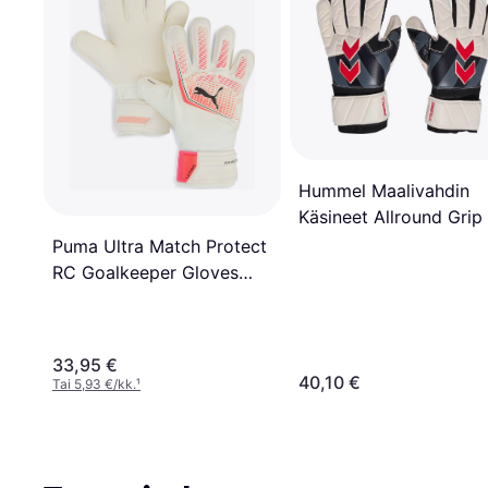
Hummel Maalivahdin
Käsineet Allround Grip 
Valkoinen
Puma Ultra Match Protect
RC Goalkeeper Gloves
Youth White Size 4
33,95 €
40,10 €
Tai 5,93 €/kk.
¹