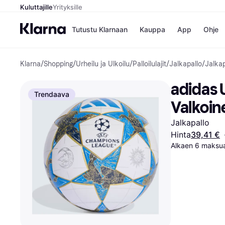
Kuluttajille
Yrityksille
Tutustu Klarnaan
Kauppa
App
Ohje
Klarna
/
Shopping
/
Urheilu ja Ulkoilu
/
Palloilulajit
/
Jalkapallo
/
Jalkap
Kaupat
Ma
Booking.
Mak
adidas 
Gigantti
Mak
Trendaava
H&M
Mak
Valkoin
Peten Koi
kul
Wolt
Mak
Jalkapallo
Rah
Hinta
39,41 €
Mob
Alkaen 6 maksua
Kauppahakem