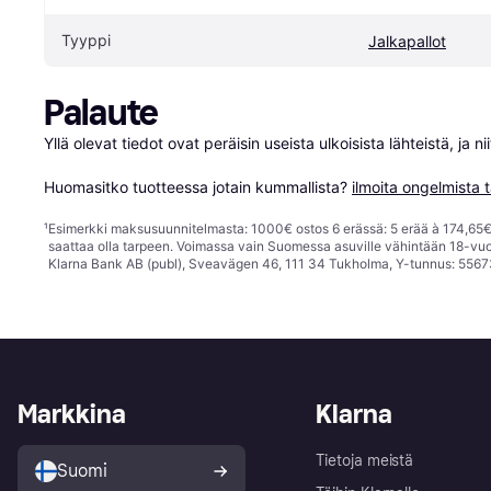
Tyyppi
Jalkapallot
Palaute
Yllä olevat tiedot ovat peräisin useista ulkoisista lähteistä, ja 
Huomasitko tuotteessa jotain kummallista? 
ilmoita ongelmista t
¹
Esimerkki maksusuunnitelmasta: 1000€ ostos 6 erässä: 5 erää à 174,65€ 
saattaa olla tarpeen. Voimassa vain Suomessa asuville vähintään 18-vuo
Klarna Bank AB (publ), Sveavägen 46, 111 34 Tukholma, Y-tunnus: 5567
Markkina
Klarna
Tietoja meistä
Suomi