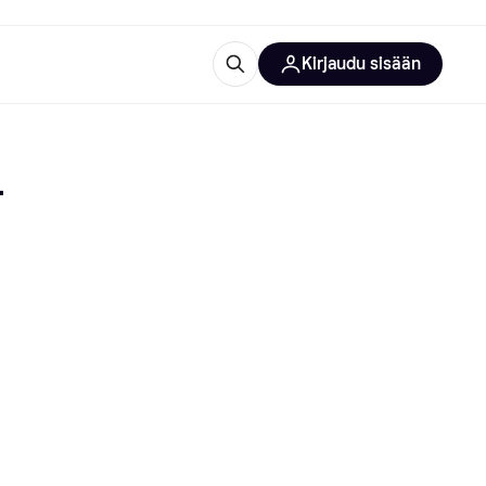
Kirjaudu sisään
totarvikkeet
rna?
 
 kategoriat