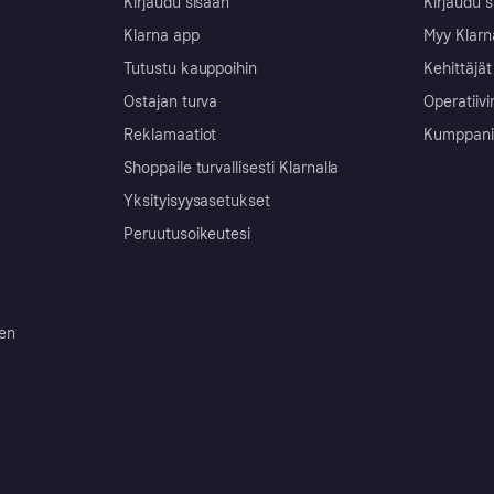
Kirjaudu sisään
Kirjaudu s
Klarna app
Myy Klarn
Tutustu kauppoihin
Kehittäjät
Ostajan turva
Operatiivi
Reklamaatiot
Kumppanit 
Shoppaile turvallisesti Klarnalla
Yksityisyysasetukset
Peruutusoikeutesi
ten