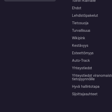
Töihin Klarnalle
Ehdot
Lehdistöpalvelut
Tietosuoja
Turvallisuus
Wikipink
Kestävyys
Esteettömyys
Auto-Track
Yhteystiedot
Yhteystiedot viranomais
tietopyynnöille
Hyvä hallintotapa
Sijoittajasuhteet