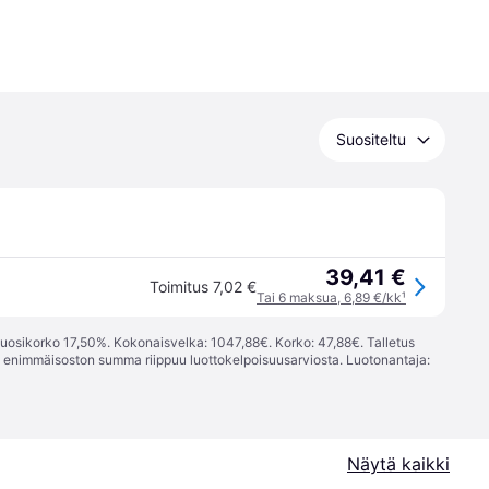
Suositeltu
39,41 €
Toimitus 7,02 €
Tai 6 maksua, 6,89 €/kk
¹
vuosikorko 17,50%. Kokonaisvelka: 1047,88€. Korko: 47,88€. Talletus
; enimmäisoston summa riippuu luottokelpoisuusarviosta. Luotonantaja:
Näytä kaikki