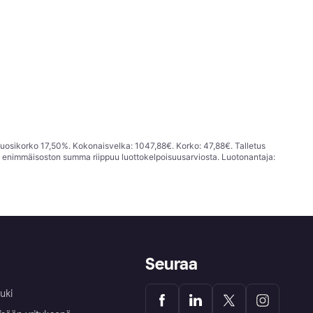
vuosikorko 17,50%. Kokonaisvelka: 1047,88€. Korko: 47,88€. Talletus
; enimmäisoston summa riippuu luottokelpoisuusarviosta. Luotonantaja:
Seuraa
uki