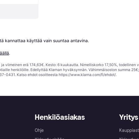
niitä kannattaa käyttää vain suuntaa antavina.

äällä
.
ja viimeinen erä 174,63€. Kesto: 6 kuukautta. Nimelliskorko 17,50%, todellinen 
tiaille henkilöille. Edellyttää Klarnan hyväksynnän. Vähimmäisoston summa 25€
37-0431. Katso ehdot osoitteesta
https://www.klarna.com/fi/ehdot/
.
Henkilöasiakas
Yritys
Ohje
Kauppiast