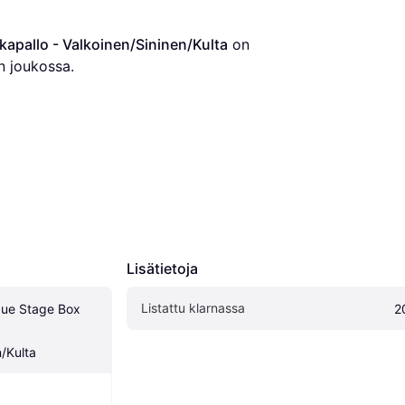
apallo - Valkoinen/Sininen/Kulta
 on 
n joukossa.
Lisätietoja
Listattu klarnassa
ue Stage Box 
2
n/Kulta