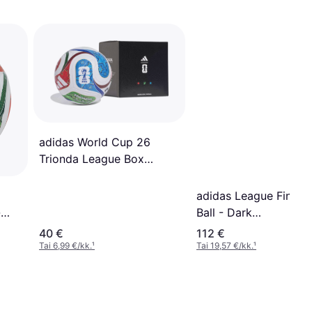
adidas World Cup 26
Trionda League Box
Football - Valkoinen
adidas League Final P
-
Ball - Dark
Purple/White/Solar Ye
40 €
112 €
Tai 6,99 €/kk.
¹
Tai 19,57 €/kk.
¹