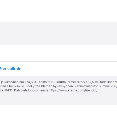
Jalkapallo adidas UCL League 25/26 League Stage Box valkoinen ja sininen-kulta JP1548 (5)
ja viimeinen erä 174,63€. Kesto: 6 kuukautta. Nimelliskorko 17,50%, todellinen 
tiaille henkilöille. Edellyttää Klarnan hyväksynnän. Vähimmäisoston summa 25€
37-0431. Katso ehdot osoitteesta
https://www.klarna.com/fi/ehdot/
.