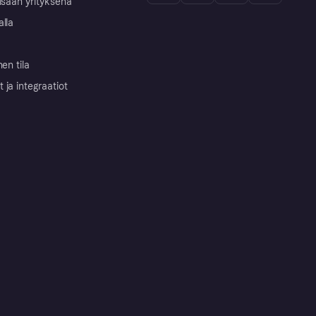
isään yrityksenä
alla
nen tila
ja integraatiot