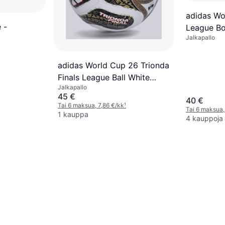
adidas Wo
 -
League Bo
Jalkapallo
Valkoinen
adidas World Cup 26 Trionda
Finals League Ball White
Jalkapallo
Black Gold Metallic
45 €
40 €
Tai 6 maksua, 7,86 €/kk
¹
Tai 6 maksua,
1 kauppa
4 kauppoja