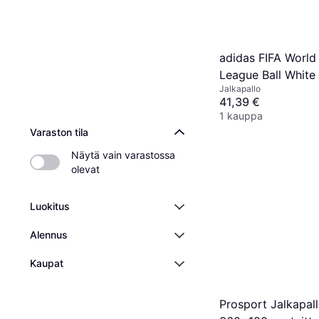
adidas FIFA World
League Ball White
Jalkapallo
Solar Blue Power 
41,39 €
1 kauppa
Varaston tila
Näytä vain varastossa 
olevat
Luokitus
Alennus
Kaupat
Prosport Jalkapal