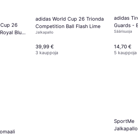
adidas Ti
adidas World Cup 26 Trionda
 Cup 26
Guards - 
Competition Ball Flash Lime
Säärisuoja
 Royal Blue
Metallic/ 
Jalkapallo
Red
39,99 €
14,70 €
3 kauppoja
5 kauppoja
SportMe
Jalkapall
lomaali
Säädettävä