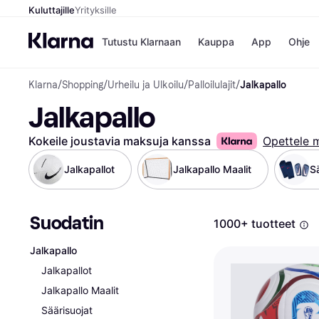
Kuluttajille
Yrityksille
Tutustu Klarnaan
Kauppa
App
Ohje
Klarna
/
Shopping
/
Urheilu ja Ulkoilu
/
Palloilulajit
/
Jalkapallo
Kaupat
Mak
Jalkapallo
Booking.
Mak
Gigantti
Mak
H&M
Mak
Kokeile joustavia maksuja kanssa
Opettele 
Peten Koi
Mak
Wolt
Rah
Jalkapallot
Jalkapallo Maalit
S
Mob
Suodatin
Kauppahakem
1000+ tuotteet
Jalkapallo
Jalkapallot
Jalkapallo Maalit
Säärisuojat