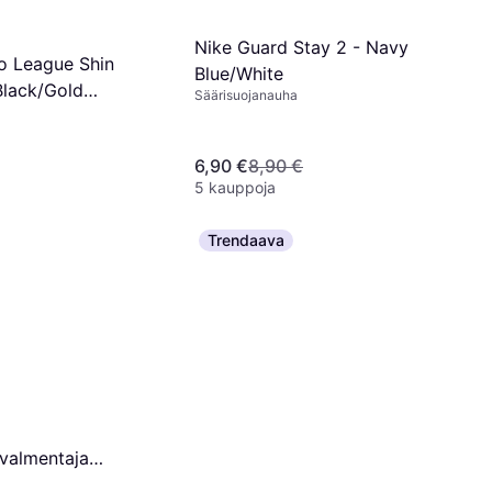
Nike Guard Stay 2 - Navy
ro League Shin
Blue/White
Black/Gold
Säärisuojanauha
White
6,90 €
8,90 €
5 kauppoja
Trendaava
ovalmentaja
llä 5-pistevaljaalla