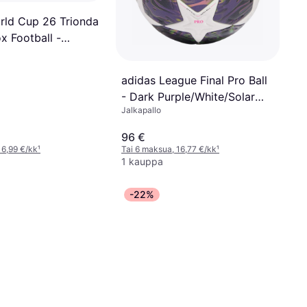
rld Cup 26 Trionda
x Football -
adidas League Final Pro Ball
- Dark Purple/White/Solar
Jalkapallo
Yellow
96 €
 6,99 €/kk
¹
Tai 6 maksua, 16,77 €/kk
¹
1 kauppa
-22%