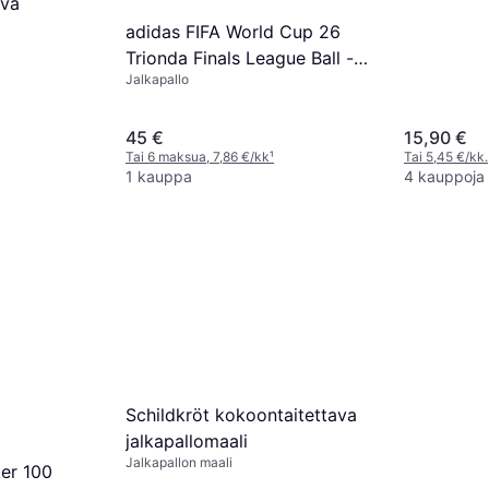
uva
adidas FIFA World Cup 26
Trionda Finals League Ball -
Jalkapallo
White/Black/Gold Metallic
45 €
15,90 €
Tai 6 maksua, 7,86 €/kk
¹
Tai 5,45 €/kk.
1 kauppa
4 kauppoja
Schildkröt kokoontaitettava
jalkapallomaali
Jalkapallon maali
er 100