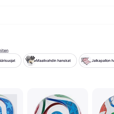
suvaihtoehdot
Shoppaile ja vertaa hintoja
Ostokset ja palkinnot
Raha-asiat
Lisätietoa
Valokuvat
Toimis
com
suvaihtoehdot
Ale
Tutustu kauppoihin
Pelaaminen ja Viihde
Klarna-kortti
Mikä on Kla
sa heti
Kauneus & Terveys
Cashback
Puhelimet & Wearablet
Saldo
sa 30 päivän kuluessa
Vaatteet
Jäsenyys
Lapset ja Perhe
Tilityypit
miten
ratarvike
sa 3 erässä
Lelut
Moottorikuljetukset
Säästötili
oitus
Koti ja Sisustus
Puutarha ja Patio
Talletustili
äärisuojat
Maalivahdin hanskat
Jalkapallon h
ilePay
Ääni ja Kuva
Keittiökoneet
Urheilu ja Ulkoilu
Kodinkoneet
Tietotekniikka
Kirjat, Elokuvat ja Musiikki
isto
Tee se itse
Kaikki