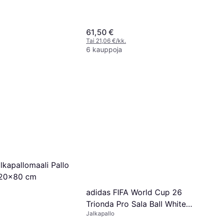
61,50 €
Tai 21,06 €/kk.
6 kauppoja
lkapallomaali Pallo
20x80 cm
adidas FIFA World Cup 26
Trionda Pro Sala Ball White
Jalkapallo
Royal Blue Power Red