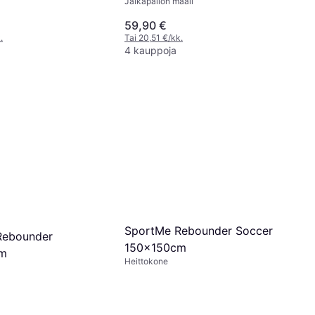
Jalkapallon maali
59,90 €
.
Tai 20,51 €/kk.
4 kauppoja
SportMe Rebounder Soccer
Rebounder
150x150cm
cm
Heittokone