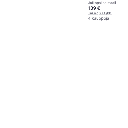
Jalkapallon maali
220x170x80cm
139 €
Tai 47,60 €/kk.
4 kauppoja