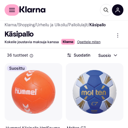
Kuluttajille
Yrityksille
Klarna
/
Shopping
/
Urheilu ja Ulkoilu
/
Palloilulajit
/
Käsipallo
Käsipallo
Kokeile joustavia maksuja kanssa
Opettele miten
36 tuotteet
Suodatin
Suosio
Suosittu
Hummel Käsipallo HmlSpume
Molten C7