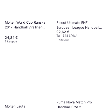
Molten World Cup Ranska
Select Ultimate EHF
2017 Handball Virallinen
European League Handball
92,62 €
Ottelupallo
200041
Tai 16,18 €/kk.
¹
24,84 €
1 kauppa
1 kauppa
Puma Nova Match Pro
Molten Lauta
Handball Size 2