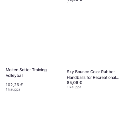
1 kauppa
Molten Setter Training
Sky Bounce Color Rubber
Volleyball
Handballs for Recreational
85,06 €
Handball, Stickball,
102,26 €
1 kauppa
Racquetball, Catch, Fetch,
1 kauppa
and Many More Games, 2
1/4-Inch