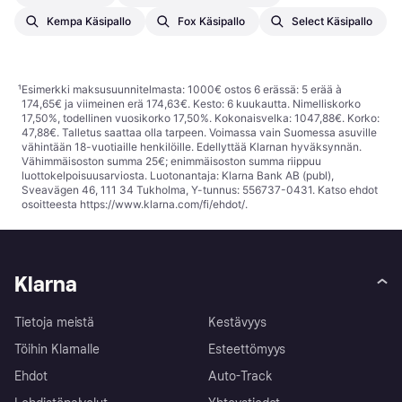
Kempa Käsipallo
Fox Käsipallo
Select Käsipallo
¹
Esimerkki maksusuunnitelmasta: 1000€ ostos 6 erässä: 5 erää à
174,65€ ja viimeinen erä 174,63€. Kesto: 6 kuukautta. Nimelliskorko
17,50%, todellinen vuosikorko 17,50%. Kokonaisvelka: 1047,88€. Korko:
47,88€. Talletus saattaa olla tarpeen. Voimassa vain Suomessa asuville
vähintään 18-vuotiaille henkilöille. Edellyttää Klarnan hyväksynnän.
Vähimmäisoston summa 25€; enimmäisoston summa riippuu
luottokelpoisuusarviosta. Luotonantaja: Klarna Bank AB (publ),
Sveavägen 46, 111 34 Tukholma, Y-tunnus: 556737-0431. Katso ehdot
osoitteesta
https://www.klarna.com/fi/ehdot/
.
Klarna
Tietoja meistä
Kestävyys
Töihin Klarnalle
Esteettömyys
Ehdot
Auto-Track