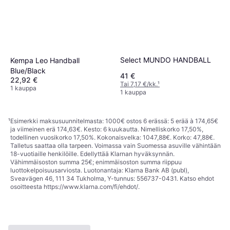
Select MUNDO HANDBALL
Kempa Leo Handball
Blue/Black
41 €
22,92 €
Tai 7,17 €/kk.
¹
1 kauppa
1 kauppa
¹
Esimerkki maksusuunnitelmasta: 1000€ ostos 6 erässä: 5 erää à 174,65€
ja viimeinen erä 174,63€. Kesto: 6 kuukautta. Nimelliskorko 17,50%,
todellinen vuosikorko 17,50%. Kokonaisvelka: 1047,88€. Korko: 47,88€.
Talletus saattaa olla tarpeen. Voimassa vain Suomessa asuville vähintään
18-vuotiaille henkilöille. Edellyttää Klarnan hyväksynnän.
Vähimmäisoston summa 25€; enimmäisoston summa riippuu
luottokelpoisuusarviosta. Luotonantaja: Klarna Bank AB (publ),
Sveavägen 46, 111 34 Tukholma, Y-tunnus: 556737-0431. Katso ehdot
osoitteesta
https://www.klarna.com/fi/ehdot/
.