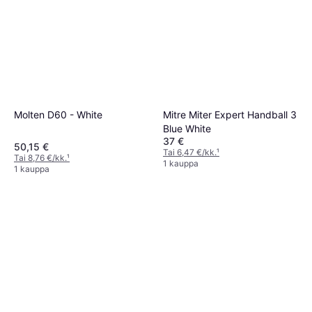
Select Handball Resin
Cleaner 100 ml
52,67 €
1 kauppa
Molten D60 - White
Mitre Miter Expert Handball 3
Blue White
37 €
50,15 €
Tai 6,47 €/kk.
¹
Tai 8,76 €/kk.
¹
1 kauppa
1 kauppa