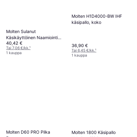
Molten H1D4000-BW IHF
käsipallo, koko
Molten Sulanut
Käsikäyttöinen Naamiointi
40,42 €
H3X3800-CN
36,90 €
Tai 7,06 €/kk.
¹
Tai 6,45 €/kk.
¹
1 kauppa
1 kauppa
Molten D60 PRO Pilka
Molten 1800 Käsipallo