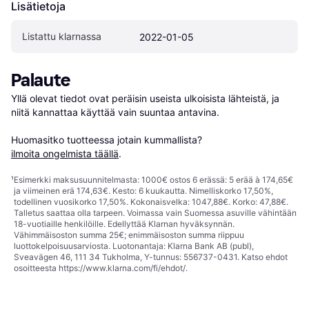
Lisätietoja
Listattu klarnassa
2022-01-05
Palaute
Yllä olevat tiedot ovat peräisin useista ulkoisista lähteistä, ja 
niitä kannattaa käyttää vain suuntaa antavina.

Huomasitko tuotteessa jotain kummallista? 
ilmoita ongelmista täällä
.
¹
Esimerkki maksusuunnitelmasta: 1000€ ostos 6 erässä: 5 erää à 174,65€
ja viimeinen erä 174,63€. Kesto: 6 kuukautta. Nimelliskorko 17,50%,
todellinen vuosikorko 17,50%. Kokonaisvelka: 1047,88€. Korko: 47,88€.
Talletus saattaa olla tarpeen. Voimassa vain Suomessa asuville vähintään
18-vuotiaille henkilöille. Edellyttää Klarnan hyväksynnän.
Vähimmäisoston summa 25€; enimmäisoston summa riippuu
luottokelpoisuusarviosta. Luotonantaja: Klarna Bank AB (publ),
Sveavägen 46, 111 34 Tukholma, Y-tunnus: 556737-0431. Katso ehdot
osoitteesta
https://www.klarna.com/fi/ehdot/
.