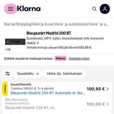
Kuluttajille
Yrityksille
Klarna
/
Shopping
/
Ääni ja Kuva
/
Vene- ja autostereot
/
Vene- ja autostereot
Blaupunkt Madrid 200 BT
Suoratoisto, MP3-soitin, Muotoilutekijä: DIN, Kanavien 
määrä: 4
Vertaile hintoja alkaen
100,00 €
kohti
100,95 €
+
10
Kokeile joustavia maksuja kanssa
Opettele miten
Suositeltu
Hinta sis. toimituksen
SoundStoreXL
mainos
100,95 €
Toimitus 199,00 €
,
3-4 päivää
Blaupunkt Madrid 200 BT Autoradio m. Bluetooth
BRL Electronics
Ilmainen toimitus
100,00 €
Blaupunkt Madrid 200 BT, retroautostereo Bluetoothilla