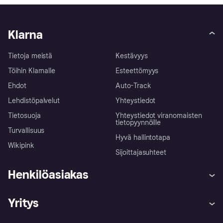
Klarna
Tietoja meistä
Kestävyys
Töihin Klarnalle
Esteettömyys
Ehdot
Auto-Track
Lehdistöpalvelut
Yhteystiedot
Tietosuoja
Yhteystiedot viranomaisten
tietopyynnöille
Turvallisuus
Hyvä hallintotapa
Wikipink
Sijoittajasuhteet
Henkilöasiakas
Ohje
Reklamaatiot
Yritys
Kirjaudu sisään
Shoppaile turvallisesti Klarnalla