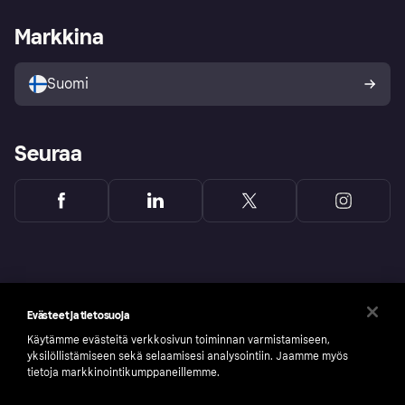
Kauppiastuki
Kehittäjät
Klarna app
Yksityisyysasetukset
Kirjaudu sisään yrityksenä
Operatiivinen tila
Markkina
Tutustu kauppoihin
Peruutusoikeutesi
Myy Klarnalla
Kumppanit ja integraatiot
Ostajan turva
Suomi
Seuraa
Evästeet ja tietosuoja
Käytämme evästeitä verkkosivun toiminnan varmistamiseen,
yksilöllistämiseen sekä selaamisesi analysointiin. Jaamme myös
tietoja markkinointikumppaneillemme.