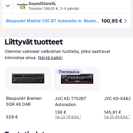
SoundStoreXL
Toimitus 199,00 €
,
3-4 päivää
100,95 €
Blaupunkt Madrid 200 BT Autoradio m. Bluetooth
Liittyvät tuotteet
Olemme valinneet valikoiman tuotteita, jotka saattavat 
kiinnostaa sinua.
Näytä kaikki
Trendaava
Blaupunkt Bremen
JVC KD-X482
JVC KD T702BT
SQR 46 DAB
Autoradion
136 €
145,91 €
529 €
Tai 23,76 €/kk.
¹
Tai 25,49 €/kk.
¹