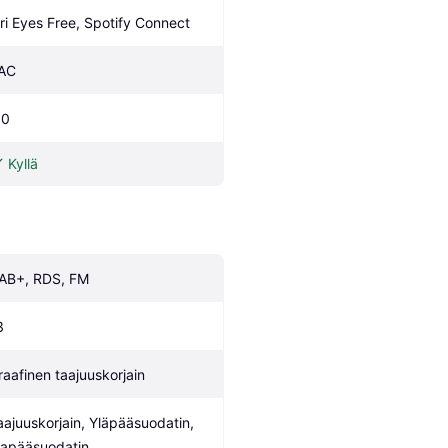
iri Eyes Free, Spotify Connect
AC
.0
Kyllä
AB+, RDS, FM
3
raafinen taajuuskorjain
aajuuskorjain, Yläpääsuodatin, 
lapääsuodatin