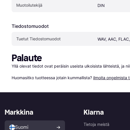
Muotoilutekijä
DIN
Tiedostomuodot
Tuetut Tiedostomuodot
WAV, AAC, FLAC
Palaute
Yllä olevat tiedot ovat peräisin useista ulkoisista lähteistä, ja 
Huomasitko tuotteessa jotain kummallista? 
ilmoita ongelmista t
Markkina
Klarna
Tietoja meistä
Suomi