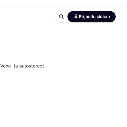
Kirjaudu sisään
totarvikkeet
rna?
 
Vene- ja autostereot
 kategoriat