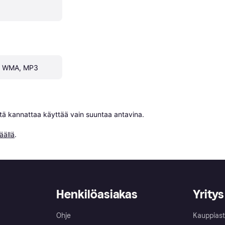
, WMA, MP3
niitä kannattaa käyttää vain suuntaa antavina.

äällä
.
Henkilöasiakas
Yritys
Ohje
Kauppiast