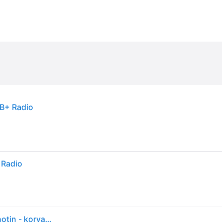
B+ Radio
 Radio
Pioneer MVH-S420DAB - Auto - digitaalinen vastaanotin - korvakäytävään asennettava - Single-DIN - 50 wattia x 4 kpl