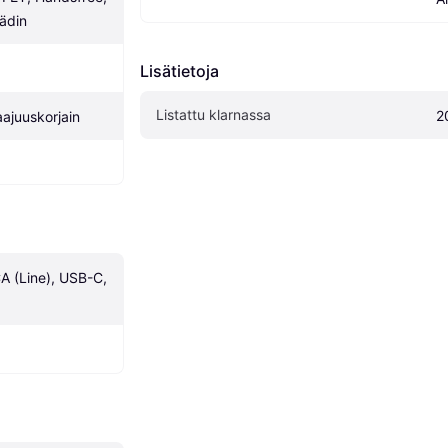
ädin
Lisätietoja
Listattu klarnassa
2
aajuuskorjain
 (Line), USB-C, 