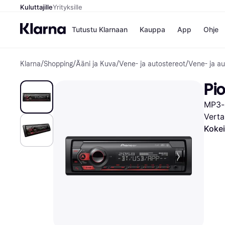
Kuluttajille
Yrityksille
Tutustu Klarnaan
Kauppa
App
Ohje
Klarna
/
Shopping
/
Ääni ja Kuva
/
Vene- ja autostereot
/
Vene- ja au
Kaupat
Ma
Booking.
Mak
Pi
Gigantti
Mak
H&M
Mak
MP3-s
Peten Koi
kul
Wolt
Mak
Verta
Rah
Kokei
Mob
Kauppahakem