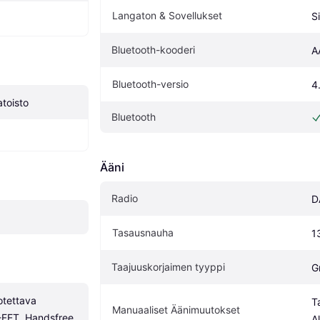
Langaton & Sovellukset
S
Bluetooth-kooderi
A
Bluetooth-versio
4
atoisto
Bluetooth
Ääni
Radio
D
Tasausnauha
1
Taajuuskorjaimen tyyppi
G
otettava 
T
Manuaaliset Äänimuutokset
FET, Handsfree, 
A