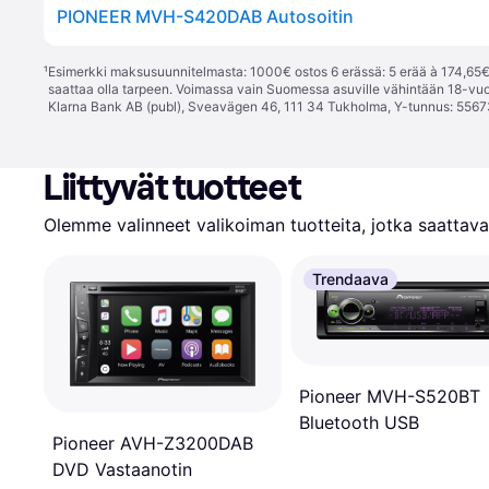
PIONEER MVH-S420DAB Autosoitin
¹
Esimerkki maksusuunnitelmasta: 1000€ ostos 6 erässä: 5 erää à 174,65€ 
saattaa olla tarpeen. Voimassa vain Suomessa asuville vähintään 18-vuo
Klarna Bank AB (publ), Sveavägen 46, 111 34 Tukholma, Y-tunnus: 5567
Liittyvät tuotteet
Olemme valinneet valikoiman tuotteita, jotka saattavat
Trendaava
Pioneer MVH-S520BT
Bluetooth USB
Pioneer AVH-Z3200DAB
DVD Vastaanotin