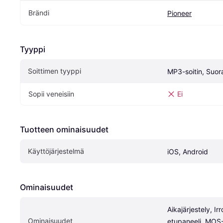
Brändi
Pioneer
Tyyppi
Soittimen tyyppi
MP3-soitin, Suor
Sopii veneisiin
Ei
Tuotteen ominaisuudet
Käyttöjärjestelmä
iOS, Android
Ominaisuudet
Aikajärjestely, Irr
Ominaisuudet
etupaneeli, MOS-