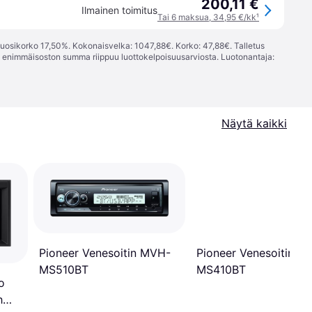
200,11 €
Ilmainen toimitus
Tai 6 maksua, 34,95 €/kk
¹
vuosikorko 17,50%. Kokonaisvelka: 1047,88€. Korko: 47,88€. Talletus
; enimmäisoston summa riippuu luottokelpoisuusarviosta. Luotonantaja:
Näytä kaikki
Pioneer Venesoitin MVH-
Pioneer Venesoitin M
MS510BT
MS410BT
o
h