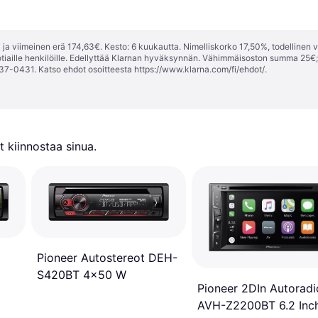
ja viimeinen erä 174,63€. Kesto: 6 kuukautta. Nimelliskorko 17,50%, todellinen 
tiaille henkilöille. Edellyttää Klarnan hyväksynnän. Vähimmäisoston summa 25€
37-0431. Katso ehdot osoitteesta
https://www.klarna.com/fi/ehdot/
.
 kiinnostaa sinua.
Pioneer Autostereot DEH-
S420BT 4x50 W
Pioneer 2DIn Autoradi
AVH-Z2200BT 6.2 Inc