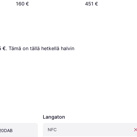
Kosketusnäyttö
160 €
451 €
5 €
. Tämä on tällä hetkellä halvin 
Langaton
NFC
420DAB