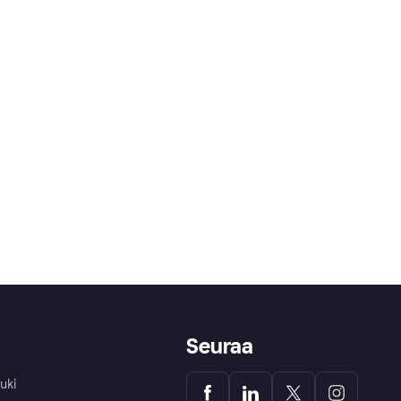
Seuraa
uki