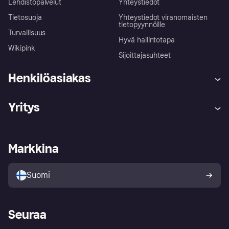
Lehdistöpalvelut
Yhteystiedot
Tietosuoja
Yhteystiedot viranomaisten
tietopyynnöille
Turvallisuus
Hyvä hallintotapa
Wikipink
Sijoittajasuhteet
Henkilöasiakas
Ohje
Reklamaatiot
Yritys
Kirjaudu sisään
Shoppaile turvallisesti Klarnalla
Kauppiastuki
Kehittäjät
Klarna app
Yksityisyysasetukset
Kirjaudu sisään yrityksenä
Operatiivinen tila
Markkina
Tutustu kauppoihin
Peruutusoikeutesi
Myy Klarnalla
Kumppanit ja integraatiot
Ostajan turva
Suomi
Seuraa