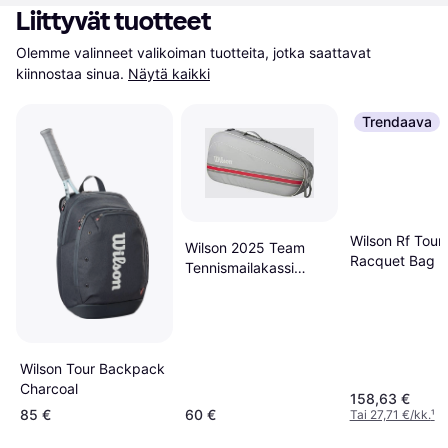
Liittyvät tuotteet
Olemme valinneet valikoiman tuotteita, jotka saattavat 
kiinnostaa sinua.
Näytä kaikki
Trendaava
Wilson Rf Tou
Wilson 2025 Team
Racquet Bag B
Tennismailakassi
ONESIZE
Kauranruskea
Punainen
Wilson Tour Backpack
Charcoal
158,63 €
85 €
60 €
Tai 27,71 €/kk.
¹