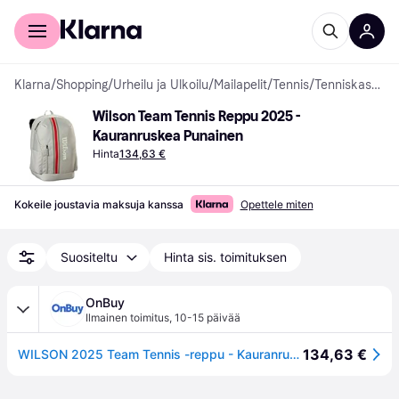
Kuluttajille
Yrityksille
Klarna
/
Shopping
/
Urheilu ja Ulkoilu
/
Mailapelit
/
Tennis
/
Tenniskassit ja Suojukset
Wilson Team Tennis Reppu 2025 - 
Kauranruskea Punainen
Hinta
134,63 €
Kokeile joustavia maksuja kanssa
Opettele miten
Suositeltu
Hinta sis. toimituksen
OnBuy
Ilmainen toimitus
,
10-15 päivää
134,63 €
WILSON 2025 Team Tennis -reppu - Kauranruskea/Punainen. Tilaa jopa kahdelle mailalle.