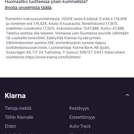
Huomasitko tuotteessa jotain kummallista? 
ilmoita ongelmista täällä
.
¹
Esimerkki maksusuunnitelmasta: 1000€ ostos 6 erässä: 5 erää à 174,65€
ja viimeinen erä 174,63€. Kesto: 6 kuukautta. Nimelliskorko 17,50%,
todellinen vuosikorko 17,50%. Kokonaisvelka: 1047,88€. Korko: 47,88€.
Talletus saattaa olla tarpeen. Voimassa vain Suomessa asuville vähintään
18-vuotiaille henkilöille. Edellyttää Klarnan hyväksynnän.
Vähimmäisoston summa 25€; enimmäisoston summa riippuu
luottokelpoisuusarviosta. Luotonantaja: Klarna Bank AB (publ),
Sveavägen 46, 111 34 Tukholma, Y-tunnus: 556737-0431. Katso ehdot
osoitteesta
https://www.klarna.com/fi/ehdot/
.
Klarna
Tietoja meistä
Kestävyys
Töihin Klarnalle
Esteettömyys
Ehdot
Auto-Track