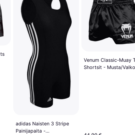
ts
Venum Classic-Muay T
Shortsit - Musta/Valk
adidas Naisten 3 Stripe
Painijapaita -