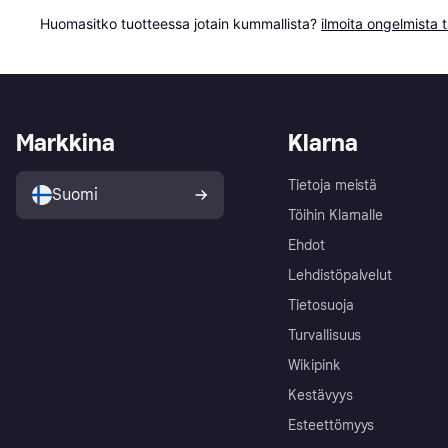
Huomasitko tuotteessa jotain kummallista? 
ilmoita ongelmista t
Markkina
Klarna
Tietoja meistä
Suomi
Töihin Klarnalle
Ehdot
Lehdistöpalvelut
Tietosuoja
Turvallisuus
Wikipink
Kestävyys
Esteettömyys