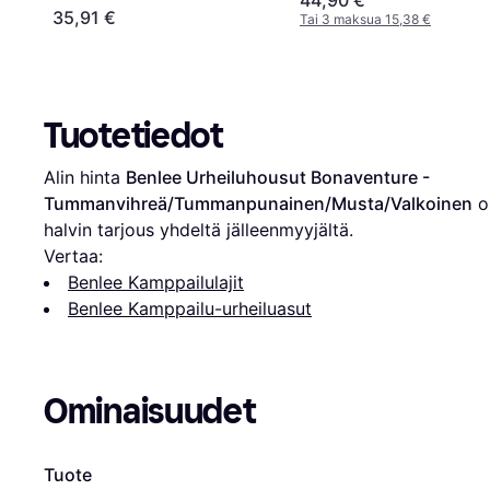
44,90 €
35,91 €
Tai 3 maksua 15,38 €
Tuotetiedot
Alin hinta 
Benlee Urheiluhousut Bonaventure - 
Tummanvihreä/Tummanpunainen/Musta/Valkoinen
 o
halvin tarjous yhdeltä jälleenmyyjältä.
Vertaa:
Benlee Kamppailulajit
Benlee Kamppailu-urheiluasut
Ominaisuudet
Tuote