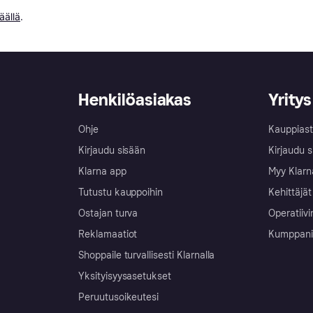
äällä
.
Henkilöasiakas
Yritys
Ohje
Kauppiast
Kirjaudu sisään
Kirjaudu s
Klarna app
Myy Klarn
Tutustu kauppoihin
Kehittäjät
Ostajan turva
Operatiivi
Reklamaatiot
Kumppanit 
Shoppaile turvallisesti Klarnalla
Yksityisyysasetukset
Peruutusoikeutesi