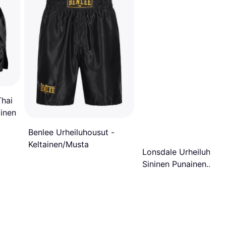
hai
oinen
Benlee Urheiluhousut -
Keltainen/Musta
Lonsdale Urheiluhous
Sininen Punainen
Valkoinen