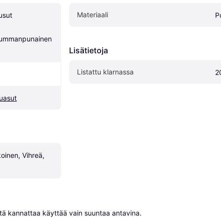
Materiaali
sut 
P
Tummanpunainen
Lisätietoja
Listattu klarnassa
2
uasut
oinen, Vihreä, 
niitä kannattaa käyttää vain suuntaa antavina.
