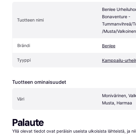
Benlee Urheiluhou
Bonaventure - 
Tuotteen nimi
Tummanvihreä/
/Musta/Valkoinen
Brändi
Benlee
Tyyppi
Kamppailu-urheil
Tuotteen ominaisuudet
Monivärinen, Valk
Väri
Musta, Harmaa
Palaute
Yllä olevat tiedot ovat peräisin useista ulkoisista lähteistä, ja 