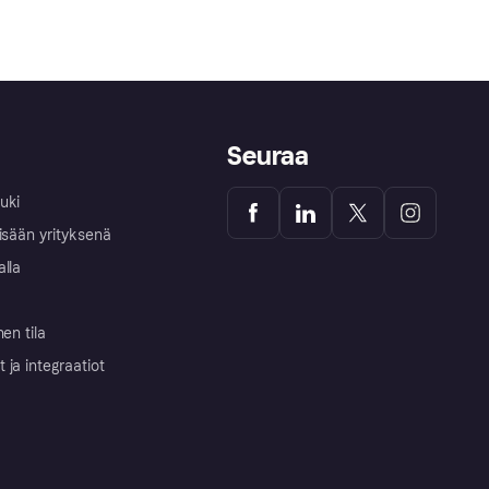
Seuraa
uki
isään yrityksenä
alla
nen tila
ja integraatiot