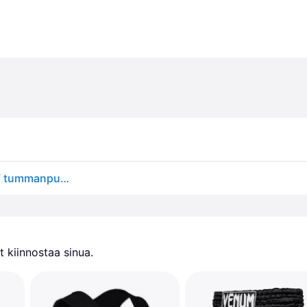
Benlee Urheiluhousut 'Bonaventure' tummanvihreä / tummanpunainen / musta / valkoinen
 kiinnostaa sinua.