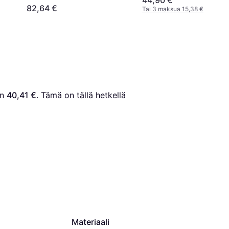
44,90 €
Musta/Valkoinen
82,64 €
Tai 3 maksua 15,38 €
n 
40,41 €
. Tämä on tällä hetkellä 
Materiaali