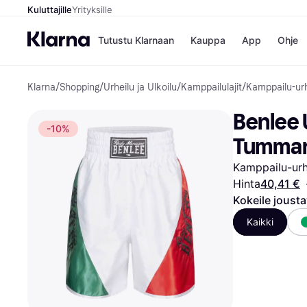
Kuluttajille
Yrityksille
Tutustu Klarnaan
Kauppa
App
Ohje
Klarna
/
Shopping
/
Urheilu ja Ulkoilu
/
Kamppailulajit
/
Kamppailu-urh
Kaupat
Ma
Booking.
Mak
Benlee 
Gigantti
Mak
-10%
H&M
Mak
Tumman
Peten Koi
kul
Wolt
Mak
n
Kamppailu-urh
Rah
Hinta
40,41 €
Mob
Kokeile joust
Kauppahakem
Kaikki