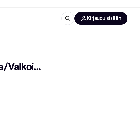
Kirjaudu sisään
totarvikkeet
rna?
/Valkoine
 kategoriat