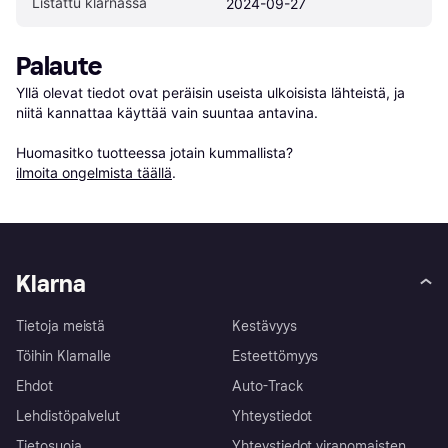
Listattu klarnassa
2024-09-27
Palaute
Yllä olevat tiedot ovat peräisin useista ulkoisista lähteistä, ja 
niitä kannattaa käyttää vain suuntaa antavina.

Huomasitko tuotteessa jotain kummallista? 
ilmoita ongelmista täällä
.
Klarna
Tietoja meistä
Kestävyys
Töihin Klarnalle
Esteettömyys
Ehdot
Auto-Track
Lehdistöpalvelut
Yhteystiedot
Tietosuoja
Yhteystiedot viranomaisten