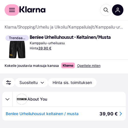
Kuluttajille
Yrityksille
Klarna
/
Shopping
/
Urheilu ja Ulkoilu
/
Kamppailulajit
/
Kamppailu-urheiluasut
Benlee Urheiluhousut - Keltainen/Musta
Trendaava
Kamppailu-urheiluasu
Hinta
39,90 €
Kokeile joustavia maksuja kanssa
Opettele miten
Suositeltu
Hinta sis. toimituksen
About You
39,90 €
Benlee Urheiluhousut keltainen / musta