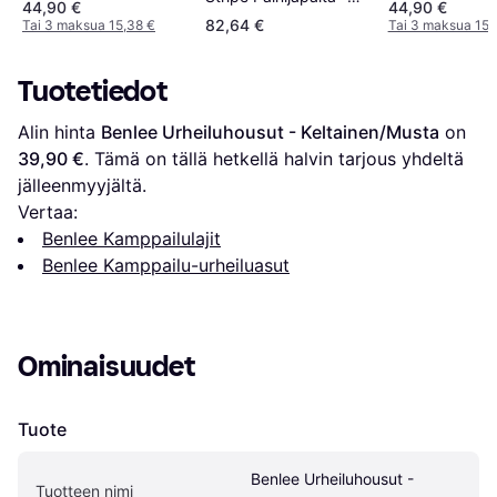
44,90 €
44,90 €
Musta/Valkoinen
82,64 €
Tai 3 maksua 15,38 €
Tai 3 maksua 15,
Tuotetiedot
Alin hinta 
Benlee Urheiluhousut - Keltainen/Musta
 on 
39,90 €
. Tämä on tällä hetkellä halvin tarjous yhdeltä 
jälleenmyyjältä.
Vertaa:
Benlee Kamppailulajit
Benlee Kamppailu-urheiluasut
Ominaisuudet
Tuote
Benlee Urheiluhousut - 
Tuotteen nimi