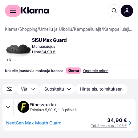
Kuluttajille
Yrityksille
Klarna
/
Shopping
/
Urheilu ja Ulkoilu
/
Kamppailulajit
/
Kamppailulajien Suojaukset
SISU Max Guard
Munuasuojus
Hinta
34,90 €
+
6
Kokeile joustavia maksuja kanssa
Opettele miten
Väri
Suositeltu
Hinta sis. toimituksen
Fitnesstukku
Toimitus 5,90 €
,
1-3 päivää
34,90 €
NextGen Max Mouth Guard
Tai 3 maksua 11,95 €