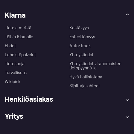
Klarna
Tietoja meistä
Kestävyys
Töihin Klarnalle
Esteettömyys
Ehdot
Auto-Track
Lehdistöpalvelut
Yhteystiedot
Tietosuoja
Yhteystiedot viranomaisten
tietopyynnöille
Turvallisuus
Hyvä hallintotapa
Wikipink
Sijoittajasuhteet
Henkilöasiakas
Ohje
Reklamaatiot
Yritys
Kirjaudu sisään
Shoppaile turvallisesti Klarnalla
Kauppiastuki
Kehittäjät
Klarna app
Yksityisyysasetukset