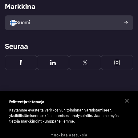
Kirjaudu sisään yrityksenä
Operatiivinen tila
Markkina
Tutustu kauppoihin
Peruutusoikeutesi
Myy Klarnalla
Kumppanit ja integraatiot
Ostajan turva
Suomi
Seuraa
Evästeet ja tietosuoja
Käytämme evästeitä verkkosivun toiminnan varmistamiseen,
yksilöllistämiseen sekä selaamisesi analysointiin. Jaamme myös
tietoja markkinointikumppaneillemme.
Muokkaa asetuksia