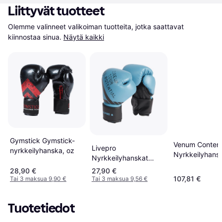
Liittyvät tuotteet
Olemme valinneet valikoiman tuotteita, jotka saattavat 
kiinnostaa sinua.
Näytä kaikki
Gymstick Gymstick-
Venum Contend
Livepro
nyrkkeilyhanska, oz
Nyrkkeilyhans
Nyrkkeilyhanskat
Musta
10oz
28,90 €
27,90 €
107,81 €
Tai 3 maksua 9,90 €
Tai 3 maksua 9,56 €
Tuotetiedot