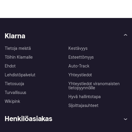
Klarna
Tietoja meistä
Kestävyys
Töihin Klarnalle
Esteettömyys
Ehdot
Auto-Track
Lehdistöpalvelut
Yhteystiedot
Tietosuoja
Yhteystiedot viranomaisten
tietopyynnöille
Turvallisuus
Hyvä hallintotapa
Wikipink
Sijoittajasuhteet
Henkilöasiakas
Ohje
Reklamaatiot