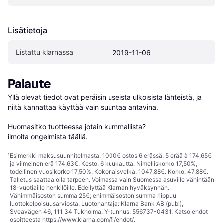
Lisätietoja
Listattu klarnassa
2019-11-06
Palaute
Yllä olevat tiedot ovat peräisin useista ulkoisista lähteistä, ja 
niitä kannattaa käyttää vain suuntaa antavina.

Huomasitko tuotteessa jotain kummallista? 
ilmoita ongelmista täällä
.
¹
Esimerkki maksusuunnitelmasta: 1000€ ostos 6 erässä: 5 erää à 174,65€
ja viimeinen erä 174,63€. Kesto: 6 kuukautta. Nimelliskorko 17,50%,
todellinen vuosikorko 17,50%. Kokonaisvelka: 1047,88€. Korko: 47,88€.
Talletus saattaa olla tarpeen. Voimassa vain Suomessa asuville vähintään
18-vuotiaille henkilöille. Edellyttää Klarnan hyväksynnän.
Vähimmäisoston summa 25€; enimmäisoston summa riippuu
luottokelpoisuusarviosta. Luotonantaja: Klarna Bank AB (publ),
Sveavägen 46, 111 34 Tukholma, Y-tunnus: 556737-0431. Katso ehdot
osoitteesta
https://www.klarna.com/fi/ehdot/
.