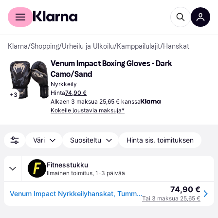
Kuluttajille
Yrityksille
Klarna
/
Shopping
/
Urheilu ja Ulkoilu
/
Kamppailulajit
/
Hanskat
Venum Impact Boxing Gloves - Dark 
Camo/Sand
Nyrkkeily
Hinta
74,90 €
+
3
Alkaen 3 maksua 25,65 € kanssa
Kokeile joustavia maksuja*
Väri
Suositeltu
Hinta sis. toimituksen
Fitnesstukku
Ilmainen toimitus
,
1-3 päivää
74,90 €
Venum Impact Nyrkkeilyhanskat, Tumma Camo/Hiekka
Tai 3 maksua 25,65 €