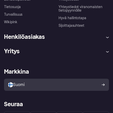
Tietosuoja
Yhteystiedot viranomaisten
tietopyynnöille
Turvallisuus
Hyvä hallintotapa
Wikipink
Sijoittajasuhteet
Henkilöasiakas
Ohje
Reklamaatiot
Yritys
Kirjaudu sisään
Shoppaile turvallisesti Klarnalla
Kauppiastuki
Kehittäjät
Klarna app
Yksityisyysasetukset
Kirjaudu sisään yrityksenä
Operatiivinen tila
Markkina
Tutustu kauppoihin
Peruutusoikeutesi
Myy Klarnalla
Kumppanit ja integraatiot
Ostajan turva
Suomi
Seuraa