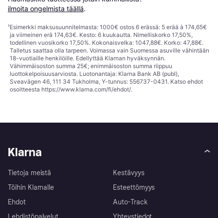
ilmoita ongelmista täällä
.
¹
Esimerkki maksusuunnitelmasta: 1000€ ostos 6 erässä: 5 erää à 174,65€
ja viimeinen erä 174,63€. Kesto: 6 kuukautta. Nimelliskorko 17,50%,
todellinen vuosikorko 17,50%. Kokonaisvelka: 1047,88€. Korko: 47,88€.
Talletus saattaa olla tarpeen. Voimassa vain Suomessa asuville vähintään
18-vuotiaille henkilöille. Edellyttää Klarnan hyväksynnän.
Vähimmäisoston summa 25€; enimmäisoston summa riippuu
luottokelpoisuusarviosta. Luotonantaja: Klarna Bank AB (publ),
Sveavägen 46, 111 34 Tukholma, Y-tunnus: 556737-0431. Katso ehdot
osoitteesta
https://www.klarna.com/fi/ehdot/
.
Klarna
Tietoja meistä
Kestävyys
Töihin Klarnalle
Esteettömyys
Ehdot
Auto-Track
Lehdistöpalvelut
Yhteystiedot