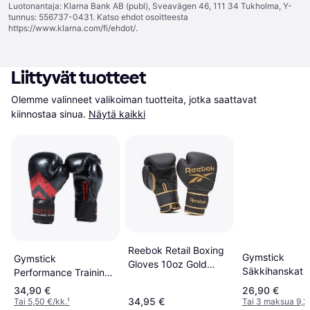
Luotonantaja: Klarna Bank AB (publ), Sveavägen 46, 111 34 Tukholma, Y-
tunnus: 556737-0431. Katso ehdot osoitteesta
https://www.klarna.com/fi/ehdot/
.
Liittyvät tuotteet
Olemme valinneet valikoiman tuotteita, jotka saattavat 
kiinnostaa sinua.
Näytä kaikki
Reebok Retail Boxing
Gymstick
Gymstick
Gloves 10oz Gold
Säkkihanskat 
Performance Training
Black
Combat Gloves 12oz
34,90 €
26,90 €
34,95 €
Tai 5,50 €/kk.
¹
Tai 3 maksua 9,2