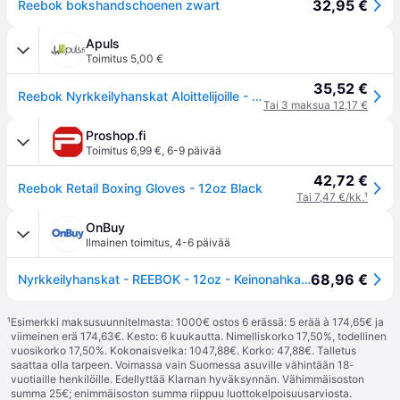
32,95 €
Reebok bokshandschoenen zwart
Apuls
Toimitus 5,00 €
35,52 €
Reebok Nyrkkeilyhanskat Aloittelijoille - Musta 12 oz
Tai 3 maksua 12,17 €
Proshop.fi
Toimitus 6,99 €
,
6-9 päivää
42,72 €
Reebok Retail Boxing Gloves - 12oz Black
Tai 7,47 €/kk.
¹
OnBuy
Ilmainen toimitus
,
4-6 päivää
68,96 €
Nyrkkeilyhanskat - REEBOK - 12oz - Keinonahka - Musta - Mukavuus ja kestävyys
¹
Esimerkki maksusuunnitelmasta: 1000€ ostos 6 erässä: 5 erää à 174,65€ ja
viimeinen erä 174,63€. Kesto: 6 kuukautta. Nimelliskorko 17,50%, todellinen
vuosikorko 17,50%. Kokonaisvelka: 1047,88€. Korko: 47,88€. Talletus
saattaa olla tarpeen. Voimassa vain Suomessa asuville vähintään 18-
vuotiaille henkilöille. Edellyttää Klarnan hyväksynnän. Vähimmäisoston
summa 25€; enimmäisoston summa riippuu luottokelpoisuusarviosta.