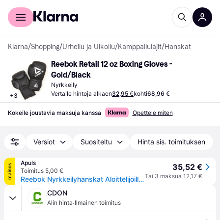
Kuluttajille
Yrityksille
Klarna
/
Shopping
/
Urheilu ja Ulkoilu
/
Kamppailulajit
/
Hanskat
Reebok Retail 12 oz Boxing Gloves - 
Gold/Black
Nyrkkeily
Vertaile hintoja alkaen
32,95 €
kohti
68,96 €
+
3
Kokeile joustavia maksuja kanssa
Opettele miten
Versiot
Suositeltu
Hinta sis. toimituksen
Apuls
35,52 €
mainos
Toimitus 5,00 €
Tai 3 maksua 12,17 €
Reebok Nyrkkeilyhanskat Aloittelijoille - Musta 12 oz
CDON
·
Alin hinta
Ilmainen toimitus