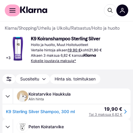
Kuluttajille
Yrityksille
Klarna
/
Shopping
/
Urheilu ja Ulkoilu
/
Ratsastus
/
Hoito ja huolto
K9 Koiranshampoo Sterling Silver
Hoito ja huolto, Muut Hoitotuotteet
Vertaile hintoja alkaen
19,90 €
kohti
21,90 €
Alkaen 3 maksua 6,82 € kanssa
+
3
Kokeile joustavia maksuja*
Suositeltu
Hinta sis. toimituksen
Koiratarvike Haukkula
Alin hinta
19,90 €
K9 Sterling Silver Shampoo, 300 ml
Tai 3 maksua 6,82 €
Peten Koiratarvike