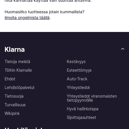
niitä kannattaa käyttää vain suuntaa antavina.

Huomasitko tuotteessa jotain kummallista? 
ilmoita ongelmista täällä
.
Klarna
Tietoja meistä
Kestävyys
Töihin Klarnalle
Esteettömyys
Ehdot
Auto-Track
Lehdistöpalvelut
Yhteystiedot
Tietosuoja
Yhteystiedot viranomaisten
tietopyynnöille
Turvallisuus
Hyvä hallintotapa
Wikipink
Sijoittajasuhteet