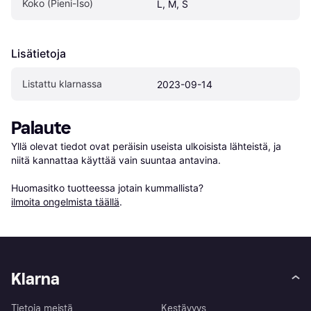
Koko (Pieni-Iso)
L, M, S
Lisätietoja
Listattu klarnassa
2023-09-14
Palaute
Yllä olevat tiedot ovat peräisin useista ulkoisista lähteistä, ja 
niitä kannattaa käyttää vain suuntaa antavina.

Huomasitko tuotteessa jotain kummallista? 
ilmoita ongelmista täällä
.
Klarna
Tietoja meistä
Kestävyys