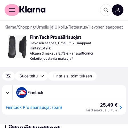
Kuluttajille
Yrityksille
Klarna
/
Shopping
/
Urheilu ja Ulkoilu
/
Ratsastus
/
Hevosen saappaat
Finn Tack Pro säärisuojat
Hevosen saapas, Urheilutuki saappaat
Hinta
25,49 €
Alkaen 3 maksua 8,73 € kanssa
Kokeile joustavia maksuja*
Suositeltu
Hinta sis. toimituksen
Finntack
25,49 €
Finntack Pro säärisuojat (pari)
Tai 3 maksua 8,73 €