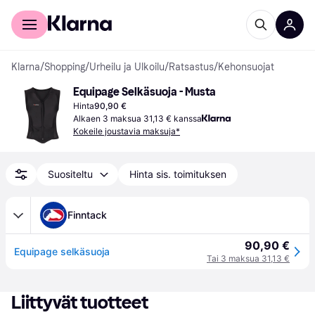
Kuluttajille
Yrityksille
Klarna
/
Shopping
/
Urheilu ja Ulkoilu
/
Ratsastus
/
Kehonsuojat
Equipage Selkäsuoja - Musta
Hinta
90,90 €
Alkaen 3 maksua 31,13 € kanssa
Kokeile joustavia maksuja*
Suositeltu
Hinta sis. toimituksen
Finntack
90,90 €
Equipage selkäsuoja
Tai 3 maksua 31,13 €
Liittyvät tuotteet