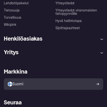
Lehdistöpalvelut
Yhteystiedot
Tietosuoja
Yhteystiedot viranomaisten
tietopyynnöille
Turvallisuus
Hyvä hallintotapa
Wikipink
Sijoittajasuhteet
Henkilöasiakas
Ohje
Reklamaatiot
Yritys
Kirjaudu sisään
Shoppaile turvallisesti Klarnalla
Kauppiastuki
Kehittäjät
Klarna app
Yksityisyysasetukset
Kirjaudu sisään yrityksenä
Operatiivinen tila
Markkina
Tutustu kauppoihin
Peruutusoikeutesi
Myy Klarnalla
Kumppanit ja integraatiot
Ostajan turva
Suomi
Seuraa