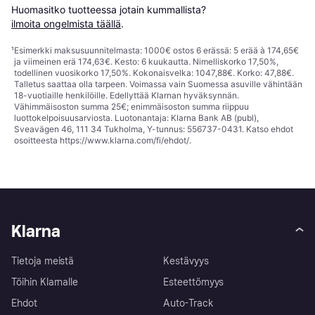
Huomasitko tuotteessa jotain kummallista? 
ilmoita ongelmista täällä
.
¹
Esimerkki maksusuunnitelmasta: 1000€ ostos 6 erässä: 5 erää à 174,65€
ja viimeinen erä 174,63€. Kesto: 6 kuukautta. Nimelliskorko 17,50%,
todellinen vuosikorko 17,50%. Kokonaisvelka: 1047,88€. Korko: 47,88€.
Talletus saattaa olla tarpeen. Voimassa vain Suomessa asuville vähintään
18-vuotiaille henkilöille. Edellyttää Klarnan hyväksynnän.
Vähimmäisoston summa 25€; enimmäisoston summa riippuu
luottokelpoisuusarviosta. Luotonantaja: Klarna Bank AB (publ),
Sveavägen 46, 111 34 Tukholma, Y-tunnus: 556737-0431. Katso ehdot
osoitteesta
https://www.klarna.com/fi/ehdot/
.
Klarna
Tietoja meistä
Kestävyys
Töihin Klarnalle
Esteettömyys
Ehdot
Auto-Track