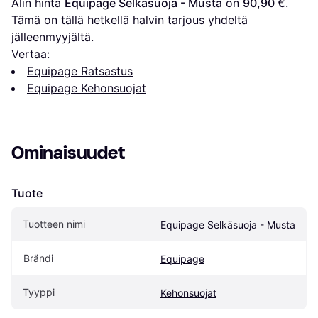
Alin hinta 
Equipage Selkäsuoja - Musta
 on 
90,90 €
. 
Tämä on tällä hetkellä halvin tarjous yhdeltä 
jälleenmyyjältä.
Vertaa:
Equipage Ratsastus
Equipage Kehonsuojat
Ominaisuudet
Tuote
Tuotteen nimi
Equipage Selkäsuoja - Musta
Brändi
Equipage
Tyyppi
Kehonsuojat