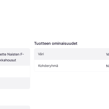
Tuotteen ominaisuudet
Väri
tte Naisten F-
V
ukkahousut
Kohderyhmä
N