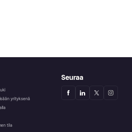
Seuraa
uki
isään yrityksenä
alla
nen tila