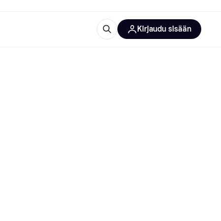
Kirjaudu sisään
totarvikkeet
rna?
 kategoriat