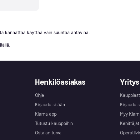
niitä kannattaa käyttää vain suuntaa antavina.

äällä
.
Henkilöasiakas
Yritys
Ohje
Kauppiast
Kirjaudu sisään
Kirjaudu s
Klarna app
Myy Klarn
Tutustu kauppoihin
Kehittäjät
Ostajan turva
Operatiivi