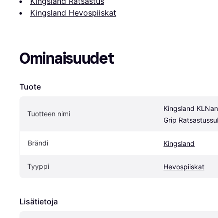
Kingsland Ratsastus
Kingsland Hevospiiskat
Ominaisuudet
Tuote
Kingsland KLNane
Tuotteen nimi
Grip Ratsastuss
Brändi
Kingsland
Tyyppi
Hevospiiskat
Lisätietoja