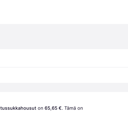
astussukkahousut
 on 
65,65 €
. Tämä on 