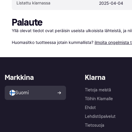
Listattu klarnassa
2025-04-04
Palaute
Yllä olevat tiedot ovat peräisin useista ulkoisista lähteistä, ja 
Huomasitko tuotteessa jotain kummallista? 
ilmoita ongelmista t
Markkina
Klarna
Tietoja meistä
Suomi
Töihin Klarnalle
Ehdot
Lehdistöpalvelut
Tietosuoja