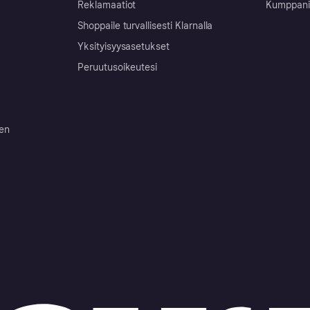
Reklamaatiot
Kumppanit 
Shoppaile turvallisesti Klarnalla
Yksityisyysasetukset
Peruutusoikeutesi
ten