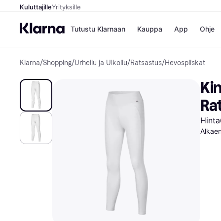
Kuluttajille
Yrityksille
Tutustu Klarnaan
Kauppa
App
Ohje
Klarna
/
Shopping
/
Urheilu ja Ulkoilu
/
Ratsastus
/
Hevospiiskat
Kaupat
Ma
Booking.
Mak
Kin
Gigantti
Mak
H&M
Mak
Ra
Peten Koi
kul
Wolt
Mak
Hinta
Rah
Alkaen
Mob
Kauppahakem