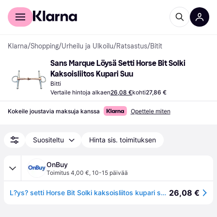
Kuluttajille
Yrityksille
Klarna
/
Shopping
/
Urheilu ja Ulkoilu
/
Ratsastus
/
Bitit
Sans Marque Löysä Setti Horse Bit Solki 
Kaksoisliitos Kupari Suu
Bitti
Vertaile hintoja alkaen
26,08 €
kohti
27,86 €
Kokeile joustavia maksuja kanssa
Opettele miten
Suositeltu
Hinta sis. toimituksen
OnBuy
Toimitus 4,00 €
,
10-15 päivää
26,08 €
L?ys? setti Horse Bit Solki kaksoisliitos kupari suu 135mm