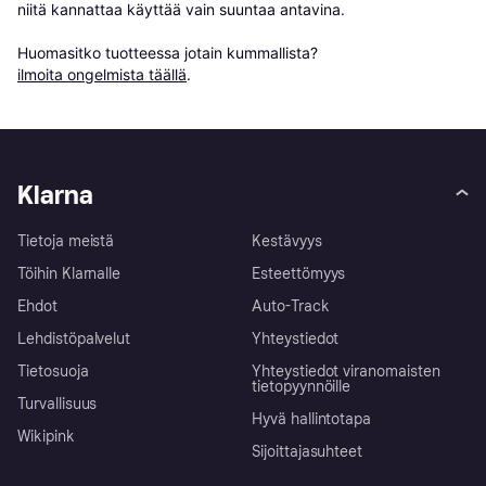
niitä kannattaa käyttää vain suuntaa antavina.

Huomasitko tuotteessa jotain kummallista? 
ilmoita ongelmista täällä
.
Klarna
Tietoja meistä
Kestävyys
Töihin Klarnalle
Esteettömyys
Ehdot
Auto-Track
Lehdistöpalvelut
Yhteystiedot
Tietosuoja
Yhteystiedot viranomaisten
tietopyynnöille
Turvallisuus
Hyvä hallintotapa
Wikipink
Sijoittajasuhteet