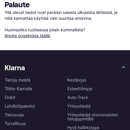
Palaute
Yllä olevat tiedot ovat peräisin useista ulkoisista lähteistä, ja 
niitä kannattaa käyttää vain suuntaa antavina.

Huomasitko tuotteessa jotain kummallista? 
ilmoita ongelmista täällä
.
Klarna
Tietoja meistä
Kestävyys
Töihin Klarnalle
Esteettömyys
Ehdot
Auto-Track
Lehdistöpalvelut
Yhteystiedot
Tietosuoja
Yhteystiedot viranomaisten
tietopyynnöille
Turvallisuus
Hyvä hallintotapa