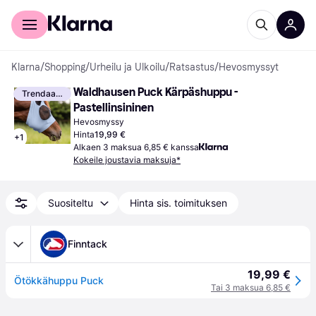
Kuluttajille
Yrityksille
Klarna
/
Shopping
/
Urheilu ja Ulkoilu
/
Ratsastus
/
Hevosmyssyt
Waldhausen Puck Kärpäshuppu - 
Trendaava
Pastellinsininen
Hevosmyssy
Hinta
19,99 €
+
1
Alkaen 3 maksua 6,85 € kanssa
Kokeile joustavia maksuja*
Suositeltu
Hinta sis. toimituksen
Finntack
19,99 €
Ötökkähuppu Puck
Tai 3 maksua 6,85 €