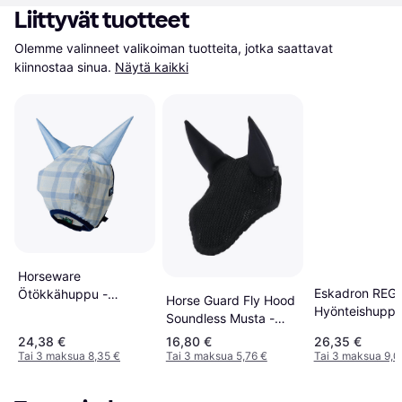
Liittyvät tuotteet
Olemme valinneet valikoiman tuotteita, jotka saattavat 
kiinnostaa sinua.
Näytä kaikki
Horseware
Eskadron REG
Ötökkähuppu -
Horse Guard Fly Hood
Hyönteishupp
Newmarket
Soundless Musta -
Navy
24,38 €
16,80 €
26,35 €
Tai 3 maksua 8,35 €
Tai 3 maksua 5,76 €
Tai 3 maksua 9,0