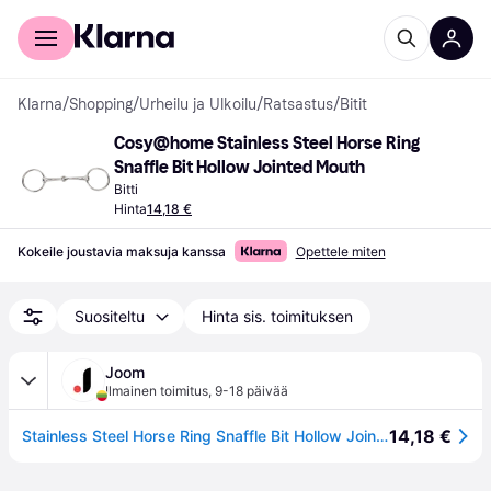
Kuluttajille
Yrityksille
Klarna
/
Shopping
/
Urheilu ja Ulkoilu
/
Ratsastus
/
Bitit
Cosy@home Stainless Steel Horse Ring 
Snaffle Bit Hollow Jointed Mouth
Bitti
Hinta
14,18 €
Kokeile joustavia maksuja kanssa
Opettele miten
Suositeltu
Hinta sis. toimituksen
Joom
Ilmainen toimitus
,
9-18 päivää
14,18 €
Stainless Steel Horse Ring Snaffle Bit Hollow Jointed Mouth for Equestrian Supplies