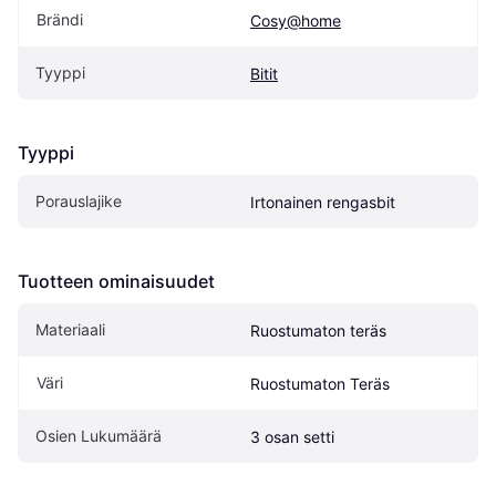
Brändi
Cosy@home
Tyyppi
Bitit
Tyyppi
Porauslajike
Irtonainen rengasbit
Tuotteen ominaisuudet
Materiaali
Ruostumaton teräs
Väri
Ruostumaton Teräs
Osien Lukumäärä
3 osan setti