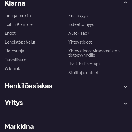
Klarna
Tietoja meistä
Kestävyys
Töihin Klarnalle
Esteettömyys
Ehdot
Auto-Track
Lehdistöpalvelut
Yhteystiedot
Tietosuoja
Yhteystiedot viranomaisten
tietopyynnöille
Turvallisuus
Hyvä hallintotapa
Wikipink
Sijoittajasuhteet
Henkilöasiakas
Ohje
Reklamaatiot
Yritys
Kirjaudu sisään
Shoppaile turvallisesti Klarnalla
Kauppiastuki
Kehittäjät
Klarna app
Yksityisyysasetukset
Kirjaudu sisään yrityksenä
Operatiivinen tila
Markkina
Tutustu kauppoihin
Peruutusoikeutesi