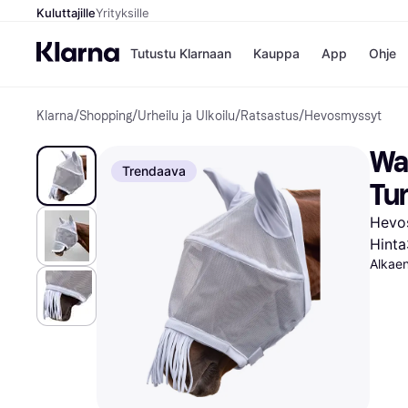
Kuluttajille
Yrityksille
Tutustu Klarnaan
Kauppa
App
Ohje
Klarna
/
Shopping
/
Urheilu ja Ulkoilu
/
Ratsastus
/
Hevosmyssyt
Kaupat
Ma
Booking.
Mak
Wa
Gigantti
Mak
Trendaava
H&M
Mak
Tu
Peten Koi
kul
Wolt
Mak
Hevo
Rah
Hinta
Mob
Alkaen
Kauppahakem