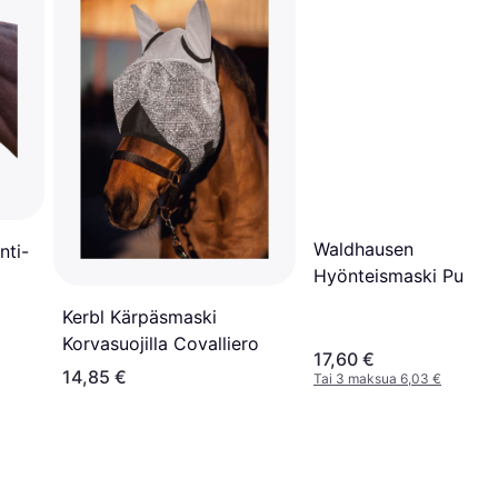
Waldhausen
nti-
Hyönteismaski Puck F
Kerbl Kärpäsmaski
Korvasuojilla Covalliero
17,60 €
14,85 €
Tai 3 maksua 6,03 €