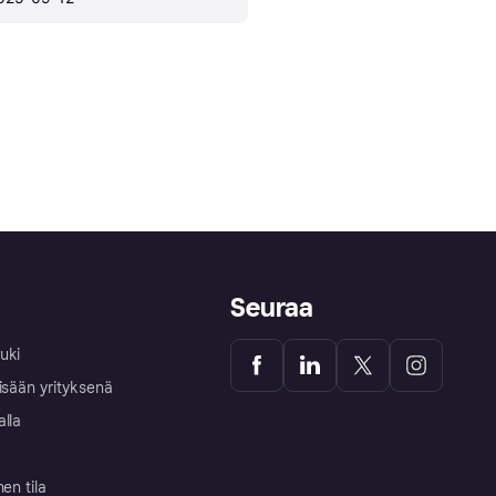
Seuraa
uki
isään yrityksenä
alla
nen tila