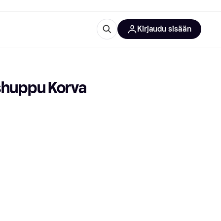
Kirjaudu sisään
totarvikkeet
rna?
huppu Korva 
 kategoriat