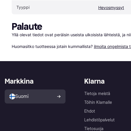
Tyyppi
Hevosmyssyt
Palaute
Yllä olevat tiedot ovat peräisin useista ulkoisista lähteistä, ja 
Huomasitko tuotteessa jotain kummallista? 
ilmoita ongelmista t
Markkina
Klarna
Tietoja meistä
Suomi
Töihin Klarnalle
Ehdot
Lehdistöpalvelut
Tietosuoja