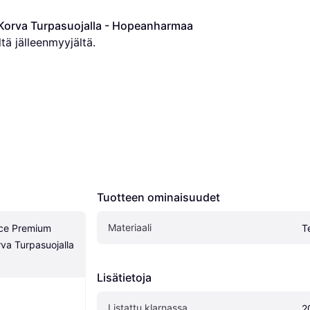
orva Turpasuojalla - Hopeanharmaa
ltä jälleenmyyjältä.
Tuotteen ominaisuudet
Materiaali
e Premium 
Te
a Turpasuojalla 
Lisätietoja
Listattu klarnassa
2