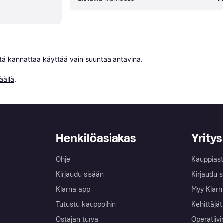
niitä kannattaa käyttää vain suuntaa antavina.

äällä
.
Henkilöasiakas
Yritys
Ohje
Kauppiast
Kirjaudu sisään
Kirjaudu s
Klarna app
Myy Klarn
Tutustu kauppoihin
Kehittäjät
Ostajan turva
Operatiivi