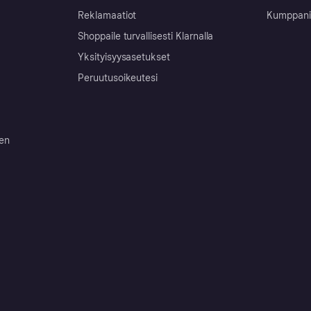
Reklamaatiot
Kumppanit 
Shoppaile turvallisesti Klarnalla
Yksityisyysasetukset
Peruutusoikeutesi
ten