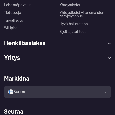
Lehdistöpalvelut
Yhteystiedot
Tietosuoja
Yhteystiedot viranomaisten
tietopyynnöille
Turvallisuus
Hyvä hallintotapa
Wikipink
Sijoittajasuhteet
Henkilöasiakas
Ohje
Reklamaatiot
Yritys
Kirjaudu sisään
Shoppaile turvallisesti Klarnalla
Kauppiastuki
Kehittäjät
Klarna app
Yksityisyysasetukset
Kirjaudu sisään yrityksenä
Operatiivinen tila
Markkina
Tutustu kauppoihin
Peruutusoikeutesi
Myy Klarnalla
Kumppanit ja integraatiot
Ostajan turva
Suomi
Seuraa