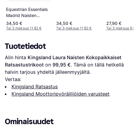
Equestrian Essentials
Madrid Naisten
Kokopaikkaiset
34,50 €
34,50 €
27,90 €
Ratsastushousut
Tai 3 maksua 11,82 €
Tai 3 maksua 11,82 €
Tai 3 maksua 9,5
Silikonigripeillä
Korkealla Vyötäröllä
Tuotetiedot
Alin hinta 
Kingsland Laura Naisten Kokopaikkaiset 
Ratsastustrikoot
 on 
99,95 €
. Tämä on tällä hetkellä 
halvin tarjous yhdeltä jälleenmyyjältä.
Vertaa:
Kingsland Ratsastus
Kingsland Moottoripyöräilijöiden varusteet
Ominaisuudet