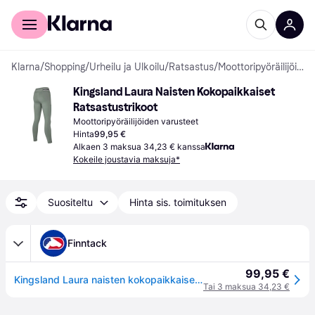
Kuluttajille
Yrityksille
Klarna
/
Shopping
/
Urheilu ja Ulkoilu
/
Ratsastus
/
Moottoripyöräilijöiden varusteet
Kingsland Laura Naisten Kokopaikkaiset 
Ratsastustrikoot
Moottoripyöräilijöiden varusteet
Hinta
99,95 €
Alkaen 3 maksua 34,23 € kanssa
Kokeile joustavia maksuja*
Suositeltu
Hinta sis. toimituksen
Finntack
99,95 €
Kingsland Laura naisten kokopaikkaiset ratsastustrikoot
Tai 3 maksua 34,23 €