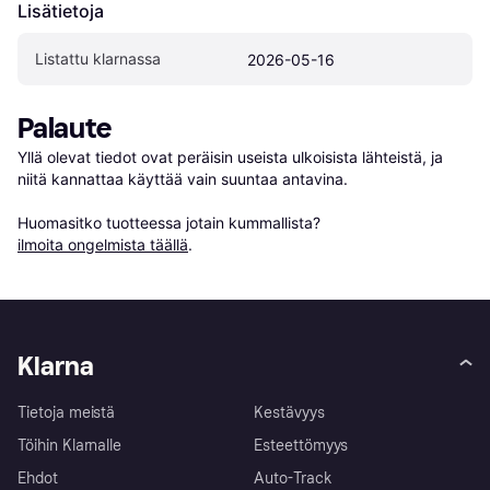
Lisätietoja
Listattu klarnassa
2026-05-16
Palaute
Yllä olevat tiedot ovat peräisin useista ulkoisista lähteistä, ja 
niitä kannattaa käyttää vain suuntaa antavina.

Huomasitko tuotteessa jotain kummallista? 
ilmoita ongelmista täällä
.
Klarna
Tietoja meistä
Kestävyys
Töihin Klarnalle
Esteettömyys
Ehdot
Auto-Track