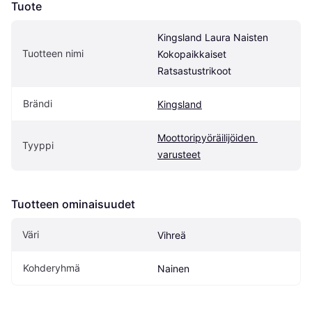
Tuote
Kingsland Laura Naisten 
Tuotteen nimi
Kokopaikkaiset 
Ratsastustrikoot
Brändi
Kingsland
Moottoripyöräilijöiden 
Tyyppi
varusteet
Tuotteen ominaisuudet
Väri
Vihreä
Kohderyhmä
Nainen