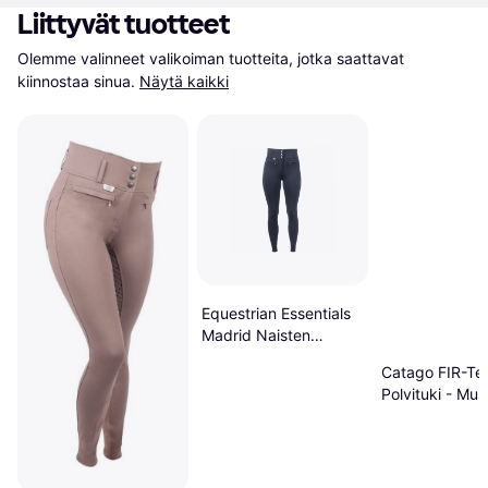
Liittyvät tuotteet
Olemme valinneet valikoiman tuotteita, jotka saattavat 
kiinnostaa sinua.
Näytä kaikki
Equestrian Essentials
Madrid Naisten
Kokopaikkaiset
Catago FIR-Te
Ratsastushousut
Polvituki - Mus
Silikonigripeillä
Korkealla Vyötäröllä