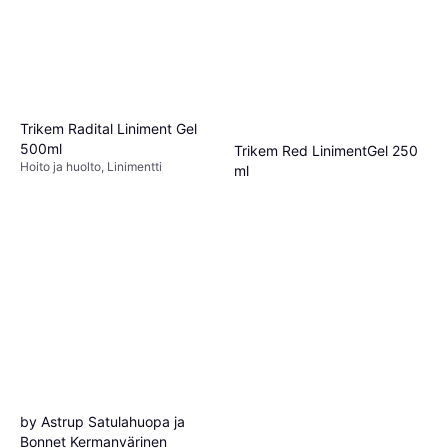
Trikem Radital Liniment Gel
500ml
Trikem Red LinimentGel 250
Hoito ja huolto, Linimentti
ml
15,90 €
31,80 €/L
Hoito ja huolto
2 kauppoja
11,90 €
47,60 €/L
3 kauppoja
by Astrup Satulahuopa ja
Bonnet Kermanvärinen