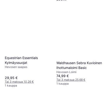
Hoito ja huolto, Linimentti
7,10 €
28,40 €/L
3 kauppoja
Equestrian Essentials
Kylmäyssuojat
Waldhausen Sebra Kuvioinen
Hevosen saapas
Ihottumaloimi Basic
Hevosen Loimi
74,99 €
29,95 €
Tai 3 maksua 25,68 €
Tai 3 maksua 10,26 €
1 kauppa
1 kauppa