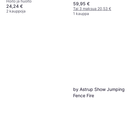
Hoito ja huolto
Tierlieb
59,95 €
24,24 €
Tai 3 maksua 20,53 €
2 kauppoja
1 kauppa
by Astrup Show Jumping
Fence Fire