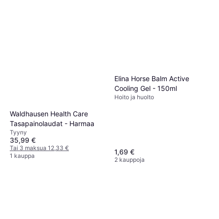
Naisten Kokopaikkaiset
Moottoripyöräilijöiden varusteet
Ratsastushousut
34,50 €
Silikonigripeillä Korkealla
Tai 3 maksua 11,82 €
Vyötäröllä
1 kauppa
Elina Horse Balm Active
Cooling Gel - 150ml
Hoito ja huolto
Waldhausen Health Care
Tasapainolaudat - Harmaa
Tyyny
35,99 €
Tai 3 maksua 12,33 €
1,69 €
1 kauppa
2 kauppoja