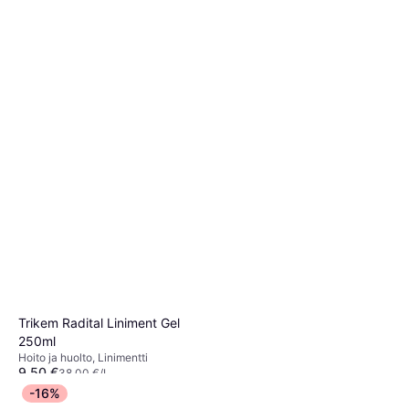
Trikem Chlorhexidine Spray
200ml
Hoito ja huolto, Muut Hoitotuotteet
7,20 €
36,00 €/L
6 kauppoja
Trikem Radital Liniment Gel
250ml
Hoito ja huolto, Linimentti
9,50 €
38,00 €/L
4 kauppoja
-16%