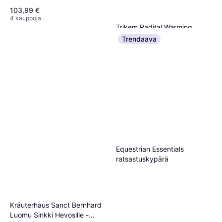
103,99 €
4 kauppoja
Trikem Radital Warming
Pintment 250ml
Trendaava
Hoito ja huolto, Linimentti
10,30 €
41,20 €/L
5 kauppoja
Equestrian Essentials
ratsastuskypärä
Kräuterhaus Sanct Bernhard
Luomu Sinkki Hevosille -