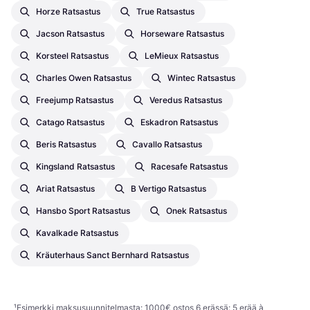
Horze Ratsastus
True Ratsastus
Jacson Ratsastus
Horseware Ratsastus
Korsteel Ratsastus
LeMieux Ratsastus
Charles Owen Ratsastus
Wintec Ratsastus
Freejump Ratsastus
Veredus Ratsastus
Catago Ratsastus
Eskadron Ratsastus
Beris Ratsastus
Cavallo Ratsastus
Kingsland Ratsastus
Racesafe Ratsastus
Ariat Ratsastus
B Vertigo Ratsastus
Hansbo Sport Ratsastus
Onek Ratsastus
Kavalkade Ratsastus
Kräuterhaus Sanct Bernhard Ratsastus
¹
Esimerkki maksusuunnitelmasta: 1000€ ostos 6 erässä: 5 erää à