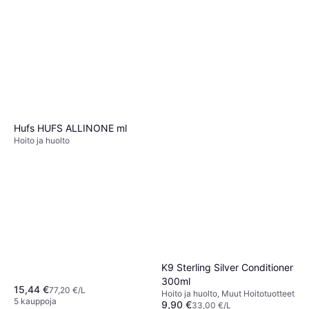
Wahl KM Supera Johdoton
Hevosleikkuri
Hoito ja huolto
395,99 €
5 kauppoja
Hufs HUFS ALLINONE ml
Hoito ja huolto
K9 Sterling Silver Conditioner
300ml
15,44 €
77,20 €/L
Hoito ja huolto, Muut Hoitotuotteet
5 kauppoja
9,90 €
33,00 €/L