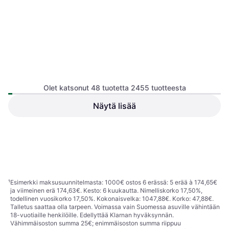
Olet katsonut 48 tuotetta 2455 tuotteesta
Näytä lisää
Back On Track Terapeuttinen
Finntack Pro Kylmäyssuoja
Hevosen saapas
Päämaski - Spirit
Hevosmyssy
69,95 €
39,95 €
Tai 3 maksua 23,96 €
Tai 3 maksua 13,68 €
1 kauppa
1 kauppa
1
2
3
...
28
...
52
¹
Esimerkki maksusuunnitelmasta: 1000€ ostos 6 erässä: 5 erää à 174,65€
ja viimeinen erä 174,63€. Kesto: 6 kuukautta. Nimelliskorko 17,50%,
todellinen vuosikorko 17,50%. Kokonaisvelka: 1047,88€. Korko: 47,88€.
Talletus saattaa olla tarpeen. Voimassa vain Suomessa asuville vähintään
18-vuotiaille henkilöille. Edellyttää Klarnan hyväksynnän.
Vähimmäisoston summa 25€; enimmäisoston summa riippuu