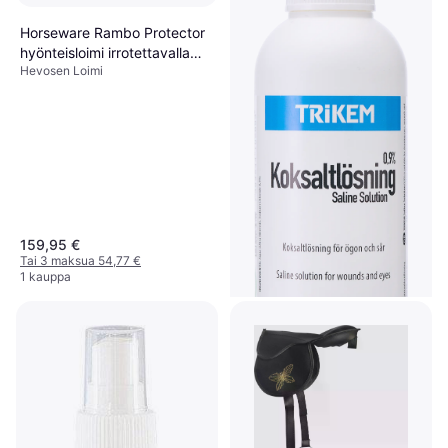
Horseware Rambo Protector
hyönteisloimi irrotettavalla
Hevosen Loimi
kaulaosalla
159,95 €
Tai 3 maksua 54,77 €
1 kauppa