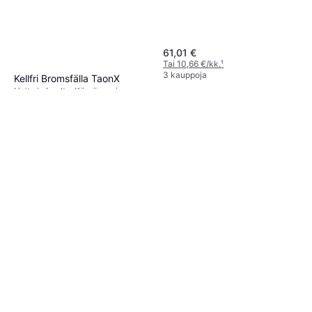
61,01 €
Tai 10,66 €/kk.
¹
3 kauppoja
Kellfri Bromsfälla TaonX
Hoito ja huolto, Kärpässuojaus
179 €
2 kauppoja