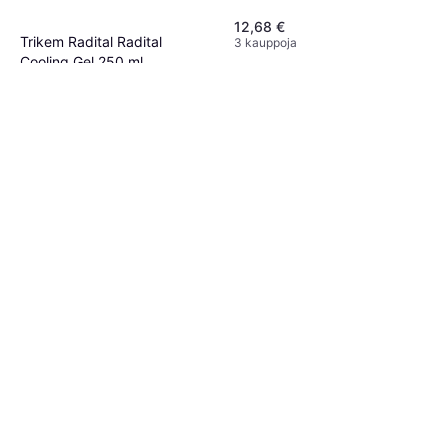
12,68 €
Trikem Radital Radital
3 kauppoja
Cooling Gel 250 ml
Hoito ja huolto, Linimentti
7,10 €
28,40 €/L
3 kauppoja