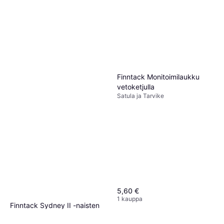
Finntack Monitoimilaukku
vetoketjulla
Satula ja Tarvike
5,60 €
1 kauppa
Finntack Sydney II -naisten
tallihousut, korkealla