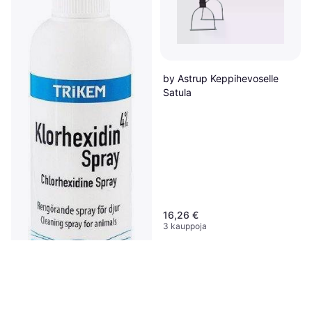
Trikem Radital Saline Solution
250ml
Hoito ja huolto, Linimentti
4,10 €
by Astrup Keppihevoselle
16,40 €/L
7 kauppoja
Satula
16,26 €
3 kauppoja