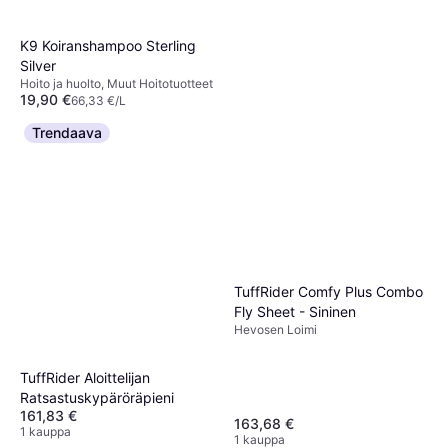
K9 Koiranshampoo Sterling
Silver
Hoito ja huolto, Muut Hoitotuotteet
19,90 €
66,33 €/L
Tai 3 maksua 6,82 €
Trendaava
3 kauppoja
Legend Lister Horse Clipper
Hoito ja huolto, Trimmerit ja Terät
223,90 €
4 kauppoja
TuffRider Comfy Plus Combo
Fly Sheet - Sininen
Hevosen Loimi
TuffRider Aloittelijan
Ratsastuskypäröräpieni
161,83 €
163,68 €
1 kauppa
1 kauppa