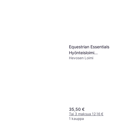
Equestrian Essentials
Hyönteisloimi
Hevosen Loimi
Kaulakappaleella
35,50 €
Tai 3 maksua 12,16 €
1 kauppa
Equestrian Essentials Madrid