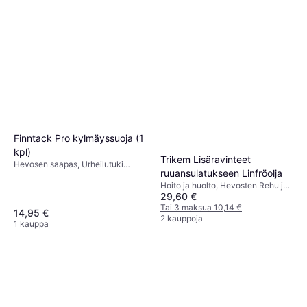
Moottoripyöräilijöiden varusteet
vyötäröllä
49,50 €
Tai 3 maksua 16,95 €
1 kauppa
Finntack Pro kylmäyssuoja (1
kpl)
Trikem Lisäravinteet
Hevosen saapas, Urheilutuki
ruuansulatukseen Linfröolja
saappaat
Hoito ja huolto, Hevosten Rehu ja
29,60 €
Lisäravinteet
Tai 3 maksua 10,14 €
14,95 €
2 kauppoja
1 kauppa