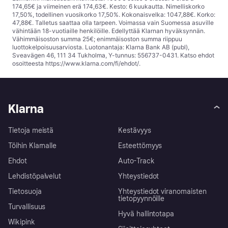
174,65€ ja viimeinen erä 174,63€. Kesto: 6 kuukautta. Nimelliskorko
17,50%, todellinen vuosikorko 17,50%. Kokonaisvelka: 1047,88€. Korko:
47,88€. Talletus saattaa olla tarpeen. Voimassa vain Suomessa asuville
vähintään 18-vuotiaille henkilöille. Edellyttää Klarnan hyväksynnän.
Vähimmäisoston summa 25€; enimmäisoston summa riippuu
luottokelpoisuusarviosta. Luotonantaja: Klarna Bank AB (publ),
Sveavägen 46, 111 34 Tukholma, Y-tunnus: 556737-0431. Katso ehdot
osoitteesta
https://www.klarna.com/fi/ehdot/
.
Klarna
Tietoja meistä
Kestävyys
Töihin Klarnalle
Esteettömyys
Ehdot
Auto-Track
Lehdistöpalvelut
Yhteystiedot
Tietosuoja
Yhteystiedot viranomaisten
tietopyynnöille
Turvallisuus
Hyvä hallintotapa
Wikipink