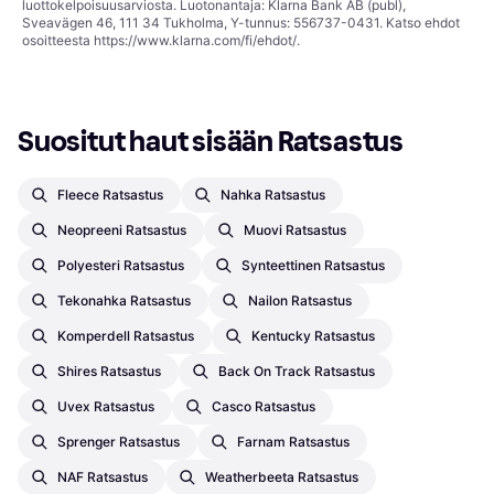
luottokelpoisuusarviosta. Luotonantaja: Klarna Bank AB (publ),
Sveavägen 46, 111 34 Tukholma, Y-tunnus: 556737-0431. Katso ehdot
osoitteesta
https://www.klarna.com/fi/ehdot/
.
Suositut haut sisään Ratsastus
Fleece Ratsastus
Nahka Ratsastus
Neopreeni Ratsastus
Muovi Ratsastus
Polyesteri Ratsastus
Synteettinen Ratsastus
Tekonahka Ratsastus
Nailon Ratsastus
Komperdell Ratsastus
Kentucky Ratsastus
Shires Ratsastus
Back On Track Ratsastus
Uvex Ratsastus
Casco Ratsastus
Sprenger Ratsastus
Farnam Ratsastus
NAF Ratsastus
Weatherbeeta Ratsastus