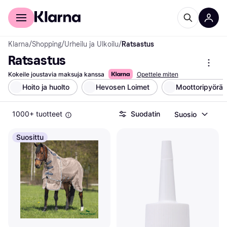
Kuluttajille
Yrityksille
Klarna
/
Shopping
/
Urheilu ja Ulkoilu
/
Ratsastus
Ratsastus
Kokeile joustavia maksuja kanssa
Opettele miten
Hoito ja huolto
Hevosen Loimet
Moottoripyöräil
1000+ tuotteet
Suodatin
Suosio
Suosittu