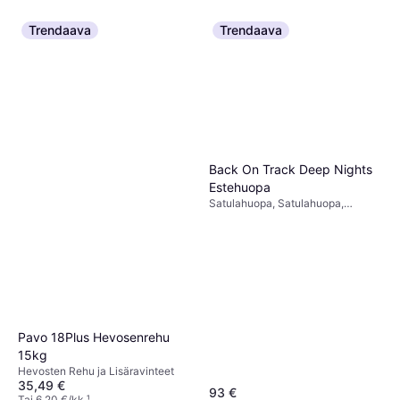
Trendaava
Trendaava
Back On Track Deep Nights
Estehuopa
Satulahuopa, Satulahuopa,
Estetamponki
Pavo 18Plus Hevosenrehu
15kg
Hevosten Rehu ja Lisäravinteet
35,49 €
93 €
Tai 6,20 €/kk.
¹