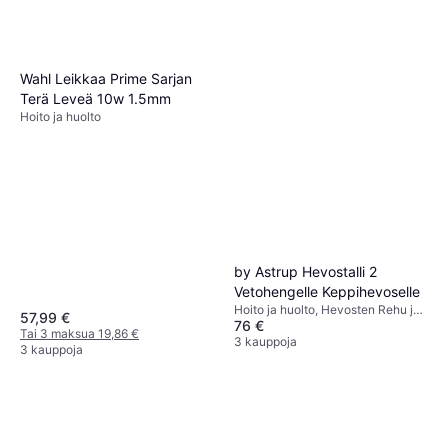
Wahl Leikkaa Prime Sarjan
Terä Leveä 10w 1.5mm
Hoito ja huolto
by Astrup Hevostalli 2
Vetohengelle Keppihevoselle
Hoito ja huolto, Hevosten Rehu ja
57,99 €
76 €
Lisäravinteet
Tai 3 maksua 19,86 €
3 kauppoja
3 kauppoja