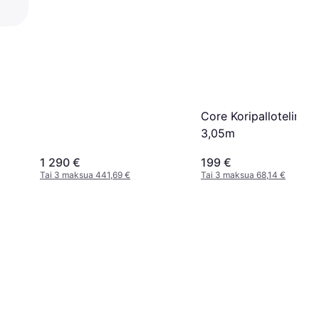
Core Koripalloteline 1
3,05m
1 290 €
199 €
Tai 3 maksua 441,69 €
Tai 3 maksua 68,14 €