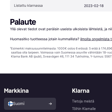
Listattu klarnassa
2023-02-18
Palaute
Yllä olevat tiedot ovat peräisin useista ulkoisista lähteistä, ja 
Huomasitko tuotteessa jotain kummallista? 
ilmoita ongelmista t
¹
Esimerkki maksusuunnitelmasta: 1000€ ostos 6 erässä: 5 erää à 174,65€ 
saattaa olla tarpeen. Voimassa vain Suomessa asuville vähintään 18-vuo
Klarna Bank AB (publ), Sveavägen 46, 111 34 Tukholma, Y-tunnus: 5567
Markkina
Klarna
Tietoja meistä
Suomi
Töihin Klarnalle