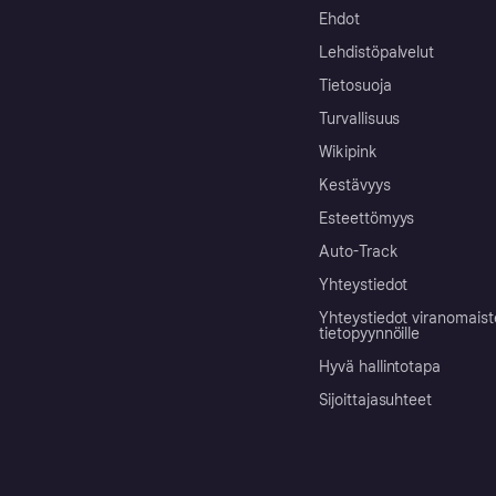
Ehdot
Lehdistöpalvelut
Tietosuoja
Turvallisuus
Wikipink
Kestävyys
Esteettömyys
Auto-Track
Yhteystiedot
Yhteystiedot viranomais
tietopyynnöille
Hyvä hallintotapa
Sijoittajasuhteet