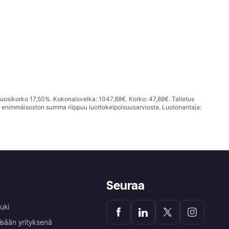
vuosikorko 17,50%. Kokonaisvelka: 1047,88€. Korko: 47,88€. Talletus
; enimmäisoston summa riippuu luottokelpoisuusarviosta. Luotonantaja:
Seuraa
uki
isään yrityksenä