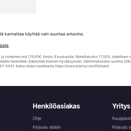
niitä kannattaa käyttää vain suuntaa antavina.

äällä
.
ja viimeinen erä 174,63€. Kesto: 6 kuukautta. Nimelliskorko 17,50%, todellinen 
tiaille henkilöille. Edellyttää Klarnan hyväksynnän. Vähimmäisoston summa 25€
37-0431. Katso ehdot osoitteesta
https://www.klarna.com/fi/ehdot/
.
Henkilöasiakas
Yritys
Ohje
Kauppiast
Kirjaudu sisään
Kirjaudu s