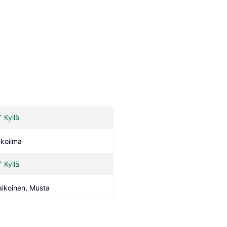
Kyllä
lkoilma
Kyllä
alkoinen, Musta