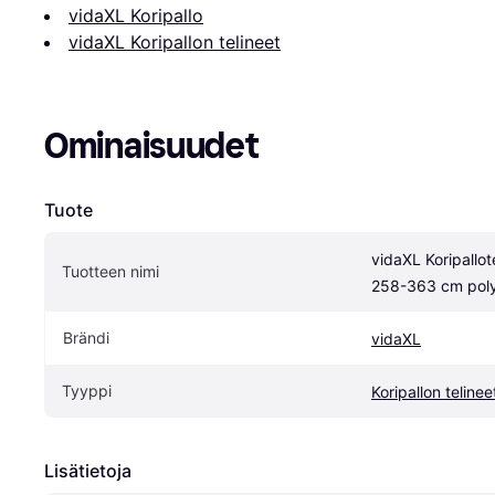
vidaXL Koripallo
vidaXL Koripallon telineet
Ominaisuudet
Tuote
vidaXL Koripallote
Tuotteen nimi
258-363 cm poly
Brändi
vidaXL
Tyyppi
Koripallon telinee
Lisätietoja