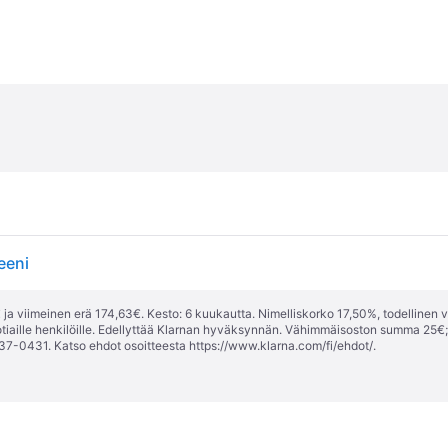
eeni
ja viimeinen erä 174,63€. Kesto: 6 kuukautta. Nimelliskorko 17,50%, todellinen 
tiaille henkilöille. Edellyttää Klarnan hyväksynnän. Vähimmäisoston summa 25€
37-0431. Katso ehdot osoitteesta
https://www.klarna.com/fi/ehdot/
.