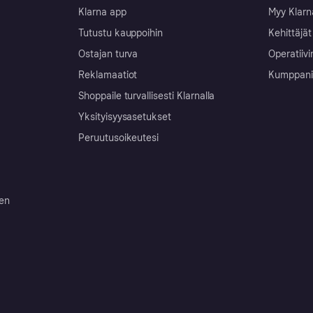
Klarna app
Myy Klarn
Tutustu kauppoihin
Kehittäjät
Ostajan turva
Operatiivi
Reklamaatiot
Kumppanit 
Shoppaile turvallisesti Klarnalla
Yksityisyysasetukset
Peruutusoikeutesi
ten