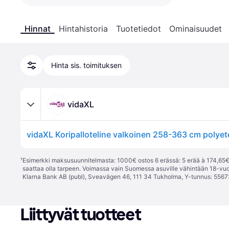
Hinnat
Hintahistoria
Tuotetiedot
Ominaisuudet
Hinta sis. toimituksen
vidaXL
vidaXL Koripalloteline valkoinen 258-363 cm polyet
¹
Esimerkki maksusuunnitelmasta: 1000€ ostos 6 erässä: 5 erää à 174,65€ 
saattaa olla tarpeen. Voimassa vain Suomessa asuville vähintään 18-vuo
Klarna Bank AB (publ), Sveavägen 46, 111 34 Tukholma, Y-tunnus: 5567
Liittyvät tuotteet