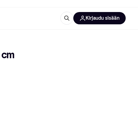
Kirjaudu sisään
totarvikkeet
rna?
 cm 
 kategoriat