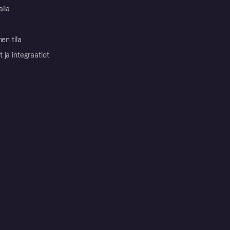
alla
nen tila
ja integraatiot