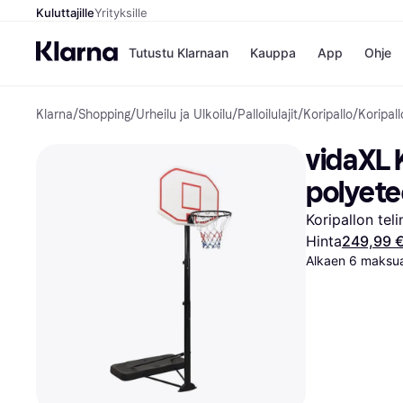
Kuluttajille
Yrityksille
Tutustu Klarnaan
Kauppa
App
Ohje
Klarna
/
Shopping
/
Urheilu ja Ulkoilu
/
Palloilulajit
/
Koripallo
/
Koripall
Kaupat
Ma
Booking.
Mak
vidaXL 
Gigantti
Mak
H&M
Mak
polyete
Peten Koi
kul
Wolt
Mak
Koripallon teli
Rah
Hinta
249,99 
Mob
Alkaen 6 maksua
Kauppahakem