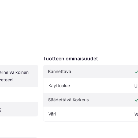
Tuotteen ominaisuudet
Kannettava
line valkoinen 
eteeni
Käyttöalue
U
Säädettävä Korkeus
t
Väri
V