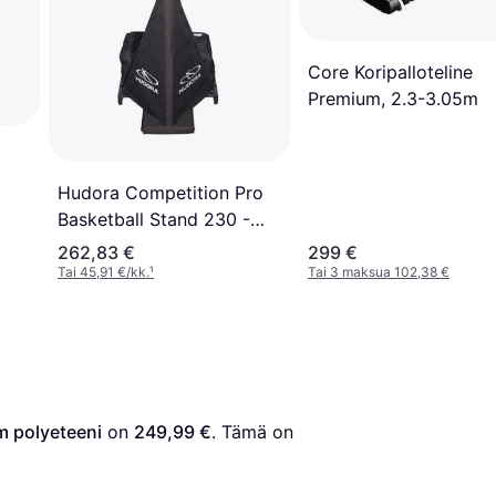
Core Koripalloteline
Premium, 2.3-3.05m
Hudora Competition Pro
Basketball Stand 230 -
305cm
262,83 €
299 €
Tai 45,91 €/kk.
¹
Tai 3 maksua 102,38 €
m polyeteeni
 on 
249,99 €
. Tämä on 