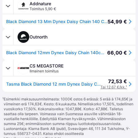
Addnature
Toimitus 5,90 €
54,99 €
Black Diamond 13 Mm Dynex Daisy Chain 140 Cm Red - 140 cm
Outnorth
66,00 €
Black Diamond 12mm Dynex Daisy Chain 140cm Red - OneSize
CS MEGASTORE
Ilmainen toimitus
72,53 €
Tasma Black Diamond 12 mm Dynex Daisy Chain 140 cm - red
Tai 12,67 €/kk.
¹
¹
Esimerkki maksusuunnitelmasta: 1000€ ostos 6 erässä: 5 erää à 174,65€ ja
viimeinen erä 174,63€. Kesto: 6 kuukautta. Nimelliskorko 17,50%, todellinen
vuosikorko 17,50%. Kokonaisvelka: 1047,88€. Korko: 47,88€. Talletus
saattaa olla tarpeen. Voimassa vain Suomessa asuville vähintään 18-
vuotiaille henkilöille. Edellyttää Klarnan hyväksynnän. Vähimmäisoston
summa 25€; enimmäisoston summa riippuu luottokelpoisuusarviosta.
Luotonantaja: Klarna Bank AB (publ), Sveavägen 46, 111 34 Tukholma, Y-
tunnus: 556737-0431. Katso ehdot osoitteesta