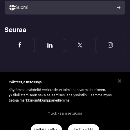
Suomi
Seuraa
Evästeet ja tietosuoja
Käytämme evästeitä verkkosivun toiminnan varmistamiseen,
yksilöllistämiseen sekä selaamisesi analysointiin. Jaamme myös
tietoja markkinointikumppaneillemme.
Muokkaa asetuksia
Copyright © 2005-2026 Klarna Bank AB (publ). Headquarters: Stockholm, Sweden. All
rights reserved. Klarna Bank AB (publ). Sveavägen 46, 111 34 Stockholm. Organization
number: 556737-0431