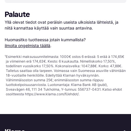
Palaute
Yllä olevat tiedot ovat peräisin useista ulkoisista lähteistä, ja 
niitä kannattaa käyttää vain suuntaa antavina.

Huomasitko tuotteessa jotain kummallista? 
ilmoita ongelmista täällä
.
¹
Esimerkki maksusuunnitelmasta: 1000€ ostos 6 erässä: 5 erää à 174,65€
ja viimeinen erä 174,63€. Kesto: 6 kuukautta. Nimelliskorko 17,50%,
todellinen vuosikorko 17,50%. Kokonaisvelka: 1047,88€. Korko: 47,88€.
Talletus saattaa olla tarpeen. Voimassa vain Suomessa asuville vähintään
18-vuotiaille henkilöille. Edellyttää Klarnan hyväksynnän.
Vähimmäisoston summa 25€; enimmäisoston summa riippuu
luottokelpoisuusarviosta. Luotonantaja: Klarna Bank AB (publ),
Sveavägen 46, 111 34 Tukholma, Y-tunnus: 556737-0431. Katso ehdot
osoitteesta
https://www.klarna.com/fi/ehdot/
.