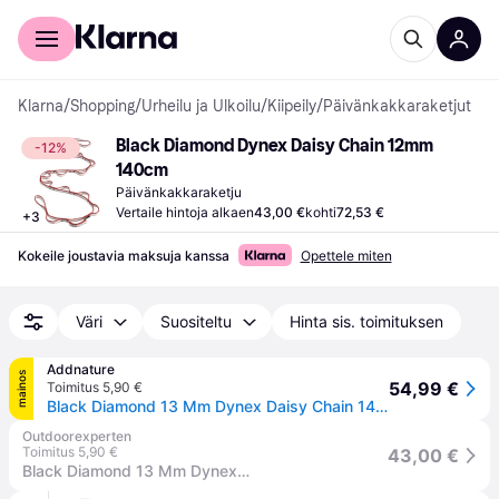
Kuluttajille
Yrityksille
Klarna
/
Shopping
/
Urheilu ja Ulkoilu
/
Kiipeily
/
Päivänkakkaraketjut
Black Diamond Dynex Daisy Chain 12mm 
-12%
140cm
Päivänkakkaraketju
Vertaile hintoja alkaen
43,00 €
kohti
72,53 €
+
3
Kokeile joustavia maksuja kanssa
Opettele miten
Väri
Suositeltu
Hinta sis. toimituksen
Addnature
mainos
54,99 €
Toimitus 5,90 €
Black Diamond 13 Mm Dynex Daisy Chain 140 Cm Black - 140 cm
Outdoorexperten
Toimitus 5,90 €
43,00 €
Black Diamond 13 Mm Dynex Daisy Chain 140 Cm Black - 140 cm