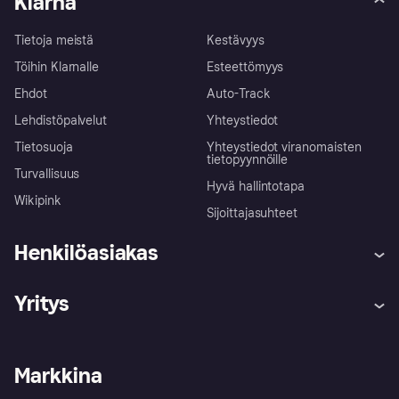
Klarna
Tietoja meistä
Kestävyys
Töihin Klarnalle
Esteettömyys
Ehdot
Auto-Track
Lehdistöpalvelut
Yhteystiedot
Tietosuoja
Yhteystiedot viranomaisten
tietopyynnöille
Turvallisuus
Hyvä hallintotapa
Wikipink
Sijoittajasuhteet
Henkilöasiakas
Ohje
Reklamaatiot
Yritys
Kirjaudu sisään
Shoppaile turvallisesti Klarnalla
Kauppiastuki
Kehittäjät
Klarna app
Yksityisyysasetukset
Kirjaudu sisään yrityksenä
Operatiivinen tila
Markkina
Tutustu kauppoihin
Peruutusoikeutesi
Myy Klarnalla
Kumppanit ja integraatiot
Ostajan turva