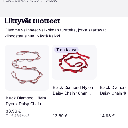
https://www.klarna.com/fi/ehdot/
.
Liittyvät tuotteet
Olemme valinneet valikoiman tuotteita, jotka saattavat 
kiinnostaa sinua.
Näytä kaikki
Trendaava
Black Diamond
Black Diamond Nylon
Daisy Chain 1
Daisy Chain 18mm
Black Diamond 12Mm
140cm
115cm
Dynex Daisy Chain
115Cm
36,96 €
13,69 €
14,88 €
Tai 6,46 €/kk.
¹