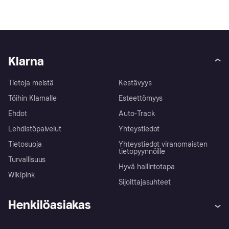
Klarna
Tietoja meistä
Kestävyys
Töihin Klarnalle
Esteettömyys
Ehdot
Auto-Track
Lehdistöpalvelut
Yhteystiedot
Tietosuoja
Yhteystiedot viranomaisten
tietopyynnöille
Turvallisuus
Hyvä hallintotapa
Wikipink
Sijoittajasuhteet
Henkilöasiakas
Ohje
Reklamaatiot