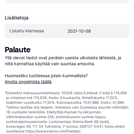
Lisätietoja
Listattu klarnassa
2021-10-08
Palaute
Yllä olevat tiedot ovat peräisin useista ulkoisista lähteistä, ja 
niitä kannattaa käyttää vain suuntaa antavina.

Huomasitko tuotteessa jotain kummallista? 
ilmoita ongelmista täällä
.
¹
Esimerkki maksusuunnitelmasta: 1000€ ostos 6 erässä: 5 erää à 174,65€
ja viimeinen erä 174,63€. Kesto: 6 kuukautta. Nimelliskorko 17,50%,
todellinen vuosikorko 17,50%. Kokonaisvelka: 1047,88€. Korko: 47,88€.
Talletus saattaa olla tarpeen. Voimassa vain Suomessa asuville vähintään
18-vuotiaille henkilöille. Edellyttää Klarnan hyväksynnän.
Vähimmäisoston summa 25€; enimmäisoston summa riippuu
luottokelpoisuusarviosta. Luotonantaja: Klarna Bank AB (publ),
Sveavägen 46, 111 34 Tukholma, Y-tunnus: 556737-0431. Katso ehdot
osoitteesta
https://www.klarna.com/fi/ehdot/
.