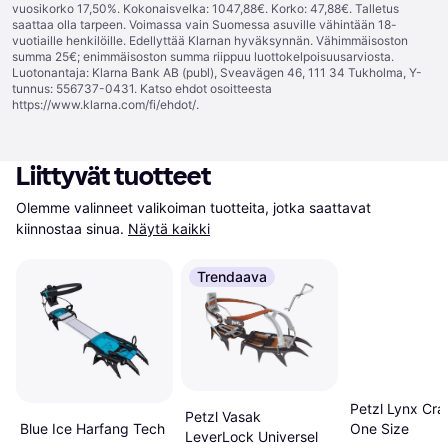
vuosikorko 17,50%. Kokonaisvelka: 1047,88€. Korko: 47,88€. Talletus
saattaa olla tarpeen. Voimassa vain Suomessa asuville vähintään 18-
vuotiaille henkilöille. Edellyttää Klarnan hyväksynnän. Vähimmäisoston
summa 25€; enimmäisoston summa riippuu luottokelpoisuusarviosta.
Luotonantaja: Klarna Bank AB (publ), Sveavägen 46, 111 34 Tukholma, Y-
tunnus: 556737-0431. Katso ehdot osoitteesta
https://www.klarna.com/fi/ehdot/
.
Liittyvät tuotteet
Olemme valinneet valikoiman tuotteita, jotka saattavat 
kiinnostaa sinua.
Näytä kaikki
Trendaava
Petzl Lynx Cr
Petzl Vasak
One Size
Blue Ice Harfang Tech
LeverLock Universel