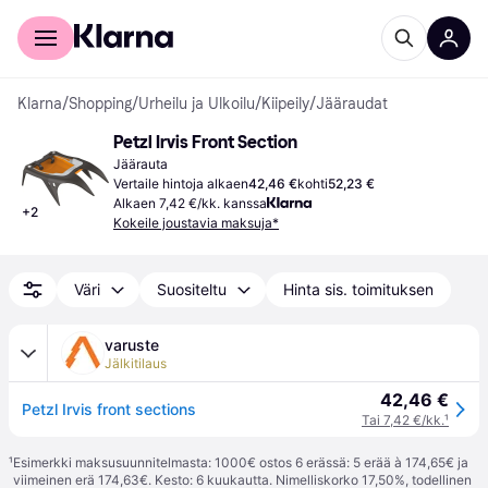
Kuluttajille
Yrityksille
Klarna
/
Shopping
/
Urheilu ja Ulkoilu
/
Kiipeily
/
Jääraudat
Petzl Irvis Front Section
Jäärauta
Vertaile hintoja alkaen
42,46 €
kohti
52,23 €
Alkaen 7,42 €/kk. kanssa
+
2
Kokeile joustavia maksuja*
Väri
Suositeltu
Hinta sis. toimituksen
varuste
Jälkitilaus
42,46 €
Petzl Irvis front sections
Tai 7,42 €/kk.
¹
¹
Esimerkki maksusuunnitelmasta: 1000€ ostos 6 erässä: 5 erää à 174,65€ ja
viimeinen erä 174,63€. Kesto: 6 kuukautta. Nimelliskorko 17,50%, todellinen