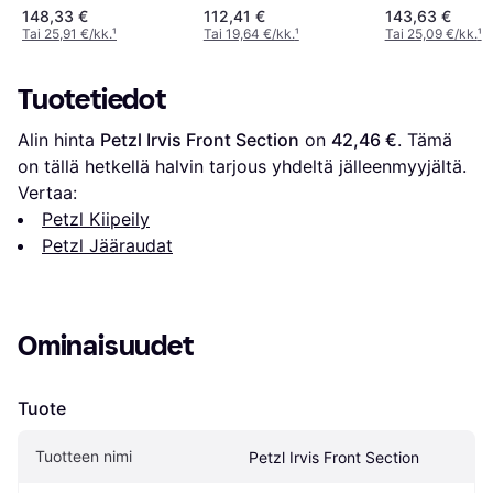
148,33 €
112,41 €
143,63 €
Tai 25,91 €/kk.
¹
Tai 19,64 €/kk.
¹
Tai 25,09 €/kk.
¹
Tuotetiedot
Alin hinta 
Petzl Irvis Front Section
 on 
42,46 €
. Tämä 
on tällä hetkellä halvin tarjous yhdeltä jälleenmyyjältä.
Vertaa:
Petzl Kiipeily
Petzl Jääraudat
Ominaisuudet
Tuote
Tuotteen nimi
Petzl Irvis Front Section