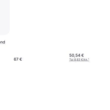
end
50,54 €
67 €
Tai 8,83 €/kk.
¹