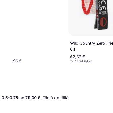
Wild Country Zero Fri
0.1
62,63 €
96 €
Tai 10,94 €/kk.
¹
 0.5-0.75
 on 
79,00 €
. Tämä on tällä 