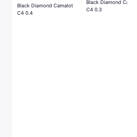
Black Diamond Camal
Black Diamond Camalot
C4 0.3
C4 0.4