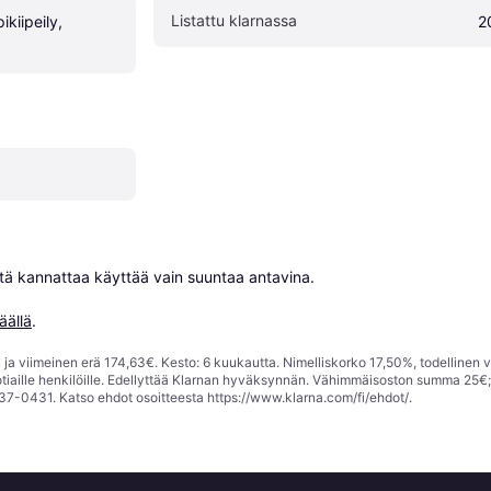
Listattu klarnassa
ikiipeily, 
2
niitä kannattaa käyttää vain suuntaa antavina.

äällä
.
ja viimeinen erä 174,63€. Kesto: 6 kuukautta. Nimelliskorko 17,50%, todellinen 
tiaille henkilöille. Edellyttää Klarnan hyväksynnän. Vähimmäisoston summa 25€
37-0431. Katso ehdot osoitteesta
https://www.klarna.com/fi/ehdot/
.