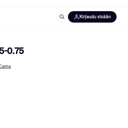
Kirjaudu sisään
totarvikkeet
rna?
5-0.75
Cams
 kategoriat