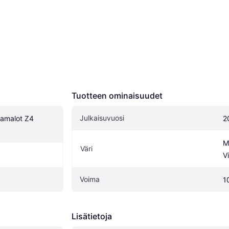
Tuotteen ominaisuudet
Julkaisuvuosi
amalot Z4 
2
M
Väri
Vi
Voima
1
Lisätietoja