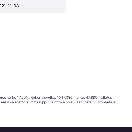
021-11-03
vuosikorko 17,50%. Kokonaisvelka: 1047,88€. Korko: 47,88€. Talletus
; enimmäisoston summa riippuu luottokelpoisuusarviosta. Luotonantaja: