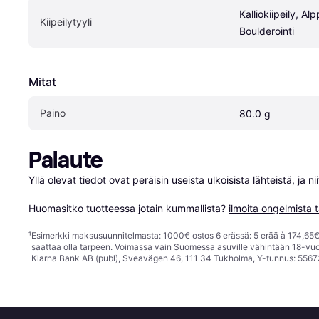
Kalliokiipeily, Alpp
Kiipeilytyyli
Boulderointi
Mitat
Paino
80.0 g
Palaute
Yllä olevat tiedot ovat peräisin useista ulkoisista lähteistä, ja 
Huomasitko tuotteessa jotain kummallista? 
ilmoita ongelmista t
¹
Esimerkki maksusuunnitelmasta: 1000€ ostos 6 erässä: 5 erää à 174,65€ 
saattaa olla tarpeen. Voimassa vain Suomessa asuville vähintään 18-vuo
Klarna Bank AB (publ), Sveavägen 46, 111 34 Tukholma, Y-tunnus: 5567