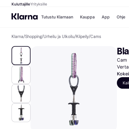
Kuluttajille
Yrityksille
Tutustu Klarnaan
Kauppa
App
Ohje
Klarna
/
Shopping
/
Urheilu ja Ulkoilu
/
Kiipeily
/
Cams
Kaupat
Ma
Booking.
Mak
Bl
Gigantti
Mak
H&M
Mak
Cam
Peten Koi
kul
Wolt
Mak
Verta
Rah
Kokei
Mob
Kai
Kauppahakem