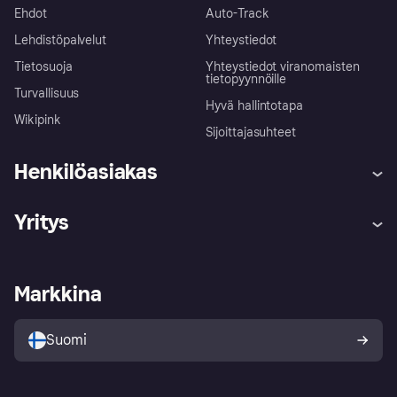
Ehdot
Auto-Track
Lehdistöpalvelut
Yhteystiedot
Tietosuoja
Yhteystiedot viranomaisten
tietopyynnöille
Turvallisuus
Hyvä hallintotapa
Wikipink
Sijoittajasuhteet
Henkilöasiakas
Ohje
Reklamaatiot
Yritys
Kirjaudu sisään
Shoppaile turvallisesti Klarnalla
Kauppiastuki
Kehittäjät
Klarna app
Yksityisyysasetukset
Kirjaudu sisään yrityksenä
Operatiivinen tila
Markkina
Tutustu kauppoihin
Peruutusoikeutesi
Myy Klarnalla
Kumppanit ja integraatiot
Ostajan turva
Suomi