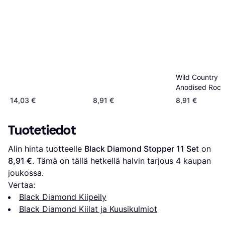
Wild Country
Anodised Rock
Wire 1
14,03 €
8,91 €
8,91 €
Tuotetiedot
Alin hinta tuotteelle 
Black Diamond Stopper 11 Set
 on 
8,91 €
. Tämä on tällä hetkellä halvin tarjous 
4
 kaupan 
joukossa.
Vertaa:
Black Diamond Kiipeily
Black Diamond Kiilat ja Kuusikulmiot