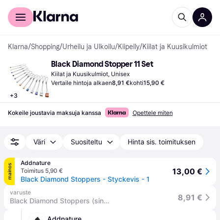
Kuluttajille
Yrityksille
Klarna
/
Shopping
/
Urheilu ja Ulkoilu
/
Kiipeily
/
Kiilat ja Kuusikulmiot
Black Diamond Stopper 11 Set
Kiilat ja Kuusikulmiot, Unisex
Vertaile hintoja alkaen
8,91 €
kohti
15,90 €
+
3
Kokeile joustavia maksuja kanssa
Opettele miten
Väri
Suositeltu
Hinta sis. toimituksen
Addnature
mainos
13,00 €
Toimitus 5,90 €
Black Diamond Stoppers - Styckevis - 1
varuste
8,91 €
Black Diamond Stoppers (singles)
Addnature