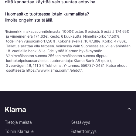
niitä kannattaa käyttää vain suuntaa antavina.

Huomasitko tuotteessa jotain kummallista? 
ilmoita ongelmista täällä
.
¹
Esimerkki maksusuunnitelmasta: 1000€ ostos 6 erässä: 5 erää à 174,65€
ja viimeinen erä 174,63€. Kesto: 6 kuukautta. Nimelliskorko 17,50%,
todellinen vuosikorko 17,50%. Kokonaisvelka: 1047,88€. Korko: 47,88€.
Talletus saattaa olla tarpeen. Voimassa vain Suomessa asuville vähintään
18-vuotiaille henkilöille. Edellyttää Klarnan hyväksynnän.
Vähimmäisoston summa 25€; enimmäisoston summa riippuu
luottokelpoisuusarviosta. Luotonantaja: Klarna Bank AB (publ),
Sveavägen 46, 111 34 Tukholma, Y-tunnus: 556737-0431. Katso ehdot
osoitteesta
https://www.klarna.com/fi/ehdot/
.
Klarna
Tietoja meistä
Kestävyys
Töihin Klarnalle
Esteettömyys