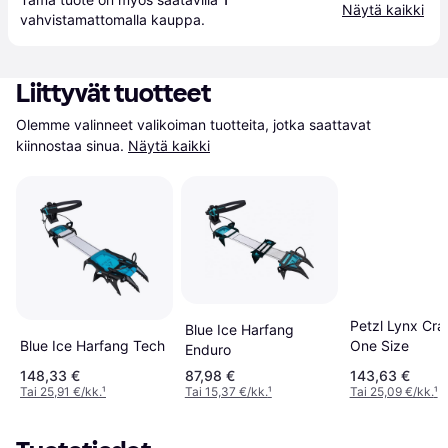
Näytä kaikki
vahvistamattomalla 
kauppa
.
Liittyvät tuotteet
Olemme valinneet valikoiman tuotteita, jotka saattavat 
kiinnostaa sinua.
Näytä kaikki
Petzl Lynx Cr
Blue Ice Harfang
One Size
Blue Ice Harfang Tech
Enduro
148,33 €
87,98 €
143,63 €
Tai 25,91 €/kk.
¹
Tai 15,37 €/kk.
¹
Tai 25,09 €/kk.
¹