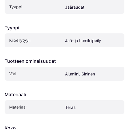
Tyyppi
Jääraudat
Tyyppi
Kiipeilytyyli
Jää- ja Lumikiipeily
Tuotteen ominaisuudet
Väri
Alumiini, Sininen
Materiaali
Materiaali
Teräs
Koko