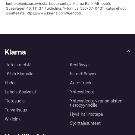
luottokelpoisuusarviosta. Luotonantaja: Klarna Bank AB (publ),
Sveavägen 46, 111 34 Tukholma, Y-tunnus: 556737-0431. Katso ehdot
osoitteesta
https://www.klarna.com/fi/ehdot/
.
Klarna
Tietoja meistä
Kestävyys
Töihin Klarnalle
Esteettömyys
Ehdot
Auto-Track
Lehdistöpalvelut
Yhteystiedot
Tietosuoja
Yhteystiedot viranomaisten
tietopyynnöille
Turvallisuus
Hyvä hallintotapa
Wikipink
Sijoittajasuhteet