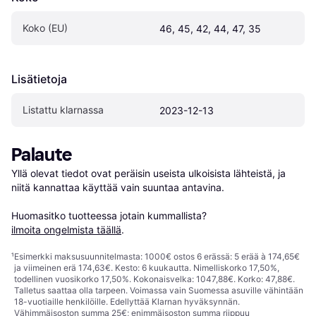
Koko (EU)
46, 45, 42, 44, 47, 35
Lisätietoja
Listattu klarnassa
2023-12-13
Palaute
Yllä olevat tiedot ovat peräisin useista ulkoisista lähteistä, ja 
niitä kannattaa käyttää vain suuntaa antavina.

Huomasitko tuotteessa jotain kummallista? 
ilmoita ongelmista täällä
.
¹
Esimerkki maksusuunnitelmasta: 1000€ ostos 6 erässä: 5 erää à 174,65€
ja viimeinen erä 174,63€. Kesto: 6 kuukautta. Nimelliskorko 17,50%,
todellinen vuosikorko 17,50%. Kokonaisvelka: 1047,88€. Korko: 47,88€.
Talletus saattaa olla tarpeen. Voimassa vain Suomessa asuville vähintään
18-vuotiaille henkilöille. Edellyttää Klarnan hyväksynnän.
Vähimmäisoston summa 25€; enimmäisoston summa riippuu