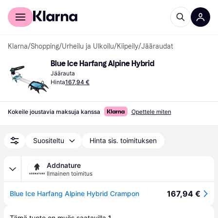
Kuluttajille
Yrityksille
Klarna
/
Shopping
/
Urheilu ja Ulkoilu
/
Kiipeily
/
Jääraudat
Blue Ice Harfang Alpine Hybrid
Jäärauta
Hinta
167,94 €
Kokeile joustavia maksuja kanssa
Opettele miten
Suositeltu
Hinta sis. toimituksen
Addnature
Ilmainen toimitus
167,94 €
Blue Ice Harfang Alpine Hybrid Crampon
Tämä tuote on myös saatavilla 
1