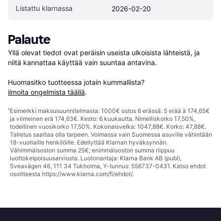
Listattu klarnassa
2026-02-20
Palaute
Yllä olevat tiedot ovat peräisin useista ulkoisista lähteistä, ja 
niitä kannattaa käyttää vain suuntaa antavina.

Huomasitko tuotteessa jotain kummallista? 
ilmoita ongelmista täällä
.
¹
Esimerkki maksusuunnitelmasta: 1000€ ostos 6 erässä: 5 erää à 174,65€
ja viimeinen erä 174,63€. Kesto: 6 kuukautta. Nimelliskorko 17,50%,
todellinen vuosikorko 17,50%. Kokonaisvelka: 1047,88€. Korko: 47,88€.
Talletus saattaa olla tarpeen. Voimassa vain Suomessa asuville vähintään
18-vuotiaille henkilöille. Edellyttää Klarnan hyväksynnän.
Vähimmäisoston summa 25€; enimmäisoston summa riippuu
luottokelpoisuusarviosta. Luotonantaja: Klarna Bank AB (publ),
Sveavägen 46, 111 34 Tukholma, Y-tunnus: 556737-0431. Katso ehdot
osoitteesta
https://www.klarna.com/fi/ehdot/
.