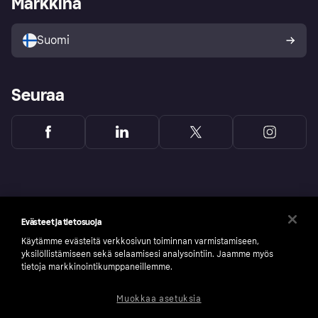
Markkina
Myy Klarnalla
Kumppanit ja integraatiot
Ostajan turva
Suomi
Seuraa
Evästeet ja tietosuoja
Käytämme evästeitä verkkosivun toiminnan varmistamiseen,
yksilöllistämiseen sekä selaamisesi analysointiin. Jaamme myös
tietoja markkinointikumppaneillemme.
Muokkaa asetuksia
Copyright © 2005-2026 Klarna Bank AB (publ). Headquarters: Stockholm, Sweden. All