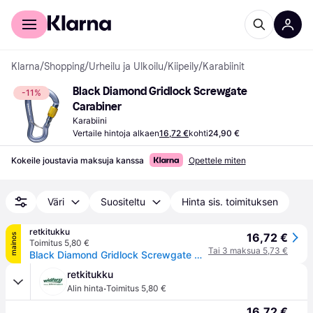
Kuluttajille
Yrityksille
Klarna
/
Shopping
/
Urheilu ja Ulkoilu
/
Kiipeily
/
Karabiinit
Black Diamond Gridlock Screwgate 
-11%
Carabiner
Karabiini
Vertaile hintoja alkaen
16,72 €
kohti
24,90 €
Kokeile joustavia maksuja kanssa
Opettele miten
Väri
Suositeltu
Hinta sis. toimituksen
retkitukku
16,72 €
mainos
Toimitus 5,80 €
Tai 3 maksua 5,73 €
Black Diamond Gridlock Screwgate Carabiner Gray
retkitukku
·
Alin hinta
Toimitus 5,80 €
16,72 €