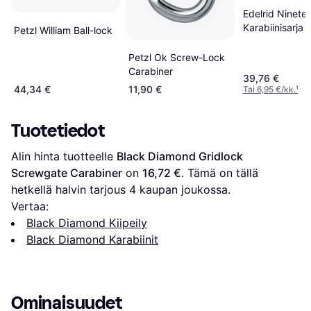
Edelrid Ninete
Karabiinisarja 
Petzl William Ball-lock
Petzl Ok Screw-Lock
Carabiner
39,76 €
44,34 €
11,90 €
Tai 6,95 €/kk.
¹
Tuotetiedot
Alin hinta tuotteelle 
Black Diamond Gridlock 
Screwgate Carabiner
 on 
16,72 €
. Tämä on tällä 
hetkellä halvin tarjous 
4
 kaupan joukossa.
Vertaa:
Black Diamond Kiipeily
Black Diamond Karabiinit
Ominaisuudet