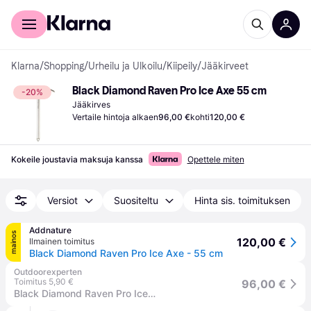
Kuluttajille
Yrityksille
Klarna
/
Shopping
/
Urheilu ja Ulkoilu
/
Kiipeily
/
Jääkirveet
Black Diamond Raven Pro Ice Axe 55 cm
-20%
Jääkirves
Vertaile hintoja alkaen
96,00 €
kohti
120,00 €
Kokeile joustavia maksuja kanssa
Opettele miten
Versiot
Suositeltu
Hinta sis. toimituksen
Addnature
mainos
120,00 €
Ilmainen toimitus
Black Diamond Raven Pro Ice Axe - 55 cm
Outdoorexperten
Toimitus 5,90 €
96,00 €
Black Diamond Raven Pro Ice Axe - 55 cm