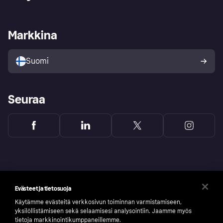
Kirjaudu sisään
Shoppaile turvallisesti Klarnalla
Kauppiastuki
Kehittäjät
Klarna app
Yksityisyysasetukset
Kirjaudu sisään yrityksenä
Operatiivinen tila
Markkina
Tutustu kauppoihin
Peruutusoikeutesi
Myy Klarnalla
Kumppanit ja integraatiot
Ostajan turva
Suomi
Seuraa
Evästeet ja tietosuoja
Käytämme evästeitä verkkosivun toiminnan varmistamiseen,
yksilöllistämiseen sekä selaamisesi analysointiin. Jaamme myös
tietoja markkinointikumppaneillemme.