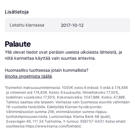
Lisätietoja
Listattu klarnassa
2017-10-12
Palaute
Yllä olevat tiedot ovat peräisin useista ulkoisista lähteistä, ja 
niitä kannattaa käyttää vain suuntaa antavina.

Huomasitko tuotteessa jotain kummallista? 
ilmoita ongelmista täällä
.
¹
Esimerkki maksusuunnitelmasta: 1000€ ostos 6 erässä: 5 erää à 174,65€
ja viimeinen erä 174,63€. Kesto: 6 kuukautta. Nimelliskorko 17,50%,
todellinen vuosikorko 17,50%. Kokonaisvelka: 1047,88€. Korko: 47,88€.
Talletus saattaa olla tarpeen. Voimassa vain Suomessa asuville vähintään
18-vuotiaille henkilöille. Edellyttää Klarnan hyväksynnän.
Vähimmäisoston summa 25€; enimmäisoston summa riippuu
luottokelpoisuusarviosta. Luotonantaja: Klarna Bank AB (publ),
Sveavägen 46, 111 34 Tukholma, Y-tunnus: 556737-0431. Katso ehdot
osoitteesta
https://www.klarna.com/fi/ehdot/
.