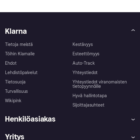
Klarna
Tietoja meistä
Kestävyys
Töihin Klarnalle
Esteettömyys
Ehdot
Auto-Track
Lehdistöpalvelut
Yhteystiedot
Tietosuoja
Yhteystiedot viranomaisten
tietopyynnöille
Turvallisuus
Hyvä hallintotapa
Wikipink
Sijoittajasuhteet
Henkilöasiakas
Ohje
Reklamaatiot
Yritys