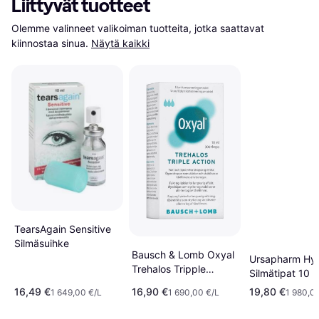
Liittyvät tuotteet
Olemme valinneet valikoiman tuotteita, jotka saattavat 
kiinnostaa sinua.
Näytä kaikki
TearsAgain Sensitive
Silmäsuihke
Bausch & Lomb Oxyal
Ursapharm Hyl
Trehalos Tripple
Silmätipat 10 m
Action 10 ml
16,49 €
16,90 €
19,80 €
1 649,00 €/L
1 690,00 €/L
1 980,0