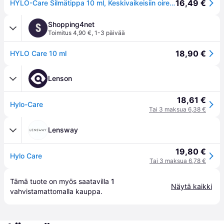
16,49 €
HYLO-Care Silmätippa 10 ml, Keskivaikeisiin oireisiin
Shopping4net
S
Toimitus 4,90 €
,
1-3 päivää
18,90 €
HYLO Care 10 ml
Lenson
18,61 €
Hylo-Care
Tai 3 maksua 6,38 €
Lensway
19,80 €
Hylo Care
Tai 3 maksua 6,78 €
Tämä tuote on myös saatavilla 
1
Näytä kaikki
vahvistamattomalla 
kauppa
.