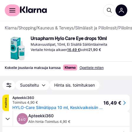
Kuluttajille
Yrityksille
Klarna
/
Shopping
/
Kauneus & Terveys
/
Silmälasit ja Piilolinssit
/
Piiloli
Ursapharm Hylo Care Eye drops 10ml
Mukavuustipat, 10ml, Ei Sisällä Säilöntäaineita
Vertaile hintoja alkaen
16,49 €
kohti
21,90 €
Kokeile joustavia maksuja kanssa
Opettele miten
Suositeltu
Hinta sis. toimituksen
Apteekki360
mainos
16,49 €
Toimitus 4,90 €
HYLO-Care Silmätippa 10 ml, Keskivaikeisiin oireisiin
Apteekki360
·
Alin hinta
Toimitus 4,90 €