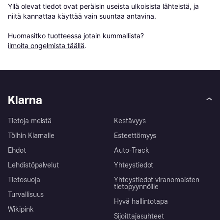
Yllä olevat tiedot ovat peräisin useista ulkoisista lähteistä, ja 
niitä kannattaa käyttää vain suuntaa antavina.

Huomasitko tuotteessa jotain kummallista? 
ilmoita ongelmista täällä
.
Klarna
Tietoja meistä
Kestävyys
Töihin Klarnalle
Esteettömyys
Ehdot
Auto-Track
Lehdistöpalvelut
Yhteystiedot
Tietosuoja
Yhteystiedot viranomaisten
tietopyynnöille
Turvallisuus
Hyvä hallintotapa
Wikipink
Sijoittajasuhteet