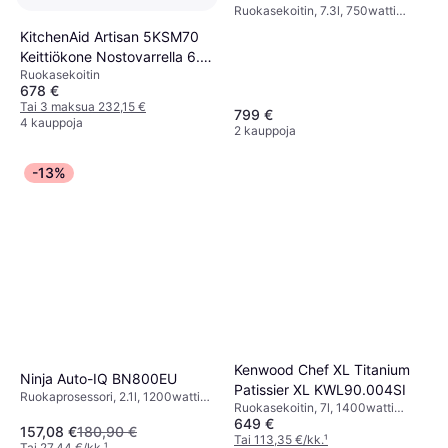
Ruokasekoitin, 7.3l, 750watti
Roiskeensuoja, Ajastustoiminto,
KitchenAid Artisan 5KSM70
Astianpesukoneenkestävät Osat,
Keittiökone Nostovarrella 6.6
Näyttö
Ruokasekoitin
L
678 €
Tai 3 maksua 232,15 €
799 €
4 kauppoja
2 kauppoja
-13%
Kenwood Chef XL Titanium
Ninja Auto-IQ BN800EU
Patissier XL KWL90.004SI
Ruokaprosessori, 2.1l, 1200watti
Ruokasekoitin, 7l, 1400watti
Muuttuva Nopeus, BPA-vapaa,
649 €
Näyttö, Valaistus,
Turbo-/Pulssitoiminto,
157,08 €
180,90 €
Planeetta-/Orbitaaliliike,
Tai 113,35 €/kk.
¹
Astianpesukoneenkestävät Osat,
Tai 27,44 €/kk.
¹