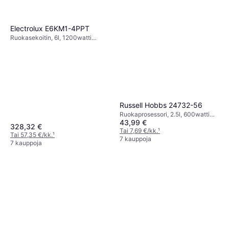
Electrolux E6KM1-4PPT
Ruokasekoitin, 6l, 1200watti
Turbo-/Pulssitoiminto,
Roiskeensuoja, Johtosäilytys,
Valaistus
Russell Hobbs 24732-56
Ruokaprosessori, 2.5l, 600watti
43,99 €
Turbo-/Pulssitoiminto,
328,32 €
Johtosäilytys,
Tai 7,69 €/kk.
¹
Tai 57,35 €/kk.
¹
Astianpesukoneenkestävät Osat,
7 kauppoja
7 kauppoja
Turvalukitus, BPA-vapaa