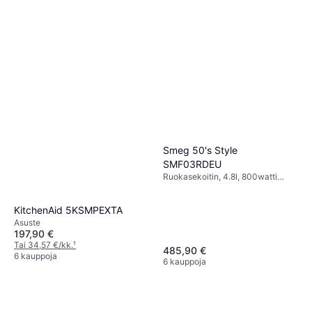
Smeg 50's Style
SMF03RDEU
Ruokasekoitin, 4.8l, 800watti
Planeetta-/Orbitaaliliike,
Turvalukitus, Muuttuva Nopeus
KitchenAid 5KSMPEXTA
Asuste
197,90 €
Tai 34,57 €/kk.
¹
485,90 €
6 kauppoja
6 kauppoja