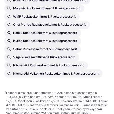
Royalty Line Ruokasekoittimet & Ruokaprosessorit
Magimix Ruokasekoittimet & Ruokaprosessorit
WMF Ruokasekoittimet & Ruokaprosessorit
Chef Matteo Ruokasekoittimet & Ruokaprosessorit
Bamix Ruokasekoittimet & Ruokaprosessorit
Kukoo Ruokasekoittimet & Ruokaprosessorit
Sabor Ruokasekoittimet & Ruokaprosessorit
Sage Ruokasekoittimet & Ruokaprosessorit
KitchenAid Ruokasekoittimet & Ruokaprosessorit
KitchenAid Valkoinen Ruokasekoittimet & Ruokaprosessorit
¹
Esimerkki maksusuunnitelmasta: 1000€ ostos 6 erässä: 5 erää à
174,65€ ja viimeinen erä 174,63€. Kesto: 6 kuukautta. Nimelliskorko
17,50%, todellinen vuosikorko 17,50%. Kokonaisvelka: 1047,88€. Korko:
47,88€. Talletus saattaa olla tarpeen. Voimassa vain Suomessa asuville
vähintään 18-vuotiaille henkilöille. Edellyttää Klarnan hyväksynnän.
Vähimmäisoston summa 25€; enimmäisoston summa riippuu