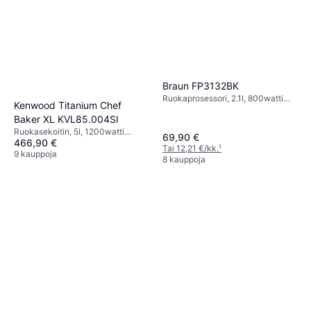
Braun FP3132BK
Ruokaprosessori, 2.1l, 800watti
Kenwood Titanium Chef
BPA-vapaa, Turbo-/Pulssitoiminto,
Baker XL KVL85.004SI
Johtosäilytys,
Astianpesukoneenkestävät Osat,
Ruokasekoitin, 5l, 1200watti
69,90 €
466,90 €
Turvalukitus
Planeetta-/Orbitaaliliike, Muuttuva
Tai 12,21 €/kk.
¹
Nopeus, Turbo-/Pulssitoiminto,
9 kauppoja
8 kauppoja
Roiskeensuoja, Ajastustoiminto,
Astianpesukoneenkestävät Osat,
Näyttö