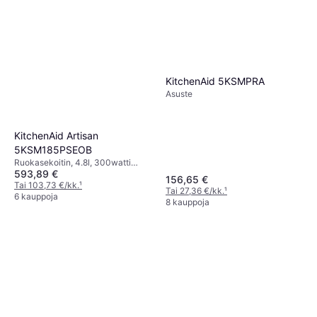
KitchenAid 5KSMPRA
Asuste
KitchenAid Artisan
5KSM185PSEOB
Ruokasekoitin, 4.8l, 300watti
593,89 €
Turbo-/Pulssitoiminto,
156,65 €
Roiskeensuoja,
Tai 103,73 €/kk.
¹
Tai 27,36 €/kk.
¹
Astianpesukoneenkestävät Osat
6 kauppoja
8 kauppoja