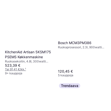
Bosch MCM3PM386
Ruokaprosessori, 2.3l, 900watti
BPA-vapaa, Muuttuva Nopeus,
KitchenAid Artisan 5KSM175
Kansi syöttöaukolla, Turvalukitus,
PSEMS Køkkenmaskine
Turbo-/Pulssitoiminto,
Ruokasekoitin, 4.8l, 300watti
Roiskeensuoja, Johtosäilytys,
523,39 €
Astianpesukoneenkestävät Osat,
Astianpesukoneenkestävät Osat
Kansi syöttöaukolla,
Tai 91,41 €/kk.
¹
120,45 €
Planeetta-/Orbitaaliliike,
9+ kauppoja
5 kauppoja
Turbo-/Pulssitoiminto,
Roiskeensuoja
Trendaava