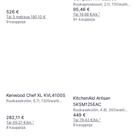
Ruokaprosessori, 2.1l, 700watti
95,46 €
Turbo-/Pulssitoiminto,
526 €
Astianpesukoneenkestävät Osat
Tai 16,68 €/kk.
¹
Tai 3 maksua 180,10 €
9+ kauppoja
9 kauppoja
Kenwood Chef XL KVL4100S
KitchenAid Artisan
Ruokasekoitin, 6.7l, 1200watti
5KSM125EAC
Planeetta-/Orbitaaliliike,
Ruokasekoitin, 4.8l, 300watti
Turbo-/Pulssitoiminto,
449 €
Turvalukitus,
Roiskeensuoja,
282,11 €
Planeetta-/Orbitaaliliike,
Tai 78,42 €/kk.
¹
Astianpesukoneenkestävät Osat
Tai 49,27 €/kk.
¹
Roiskeensuoja,
8 kauppoja
8 kauppoja
Astianpesukoneenkestävät Osat