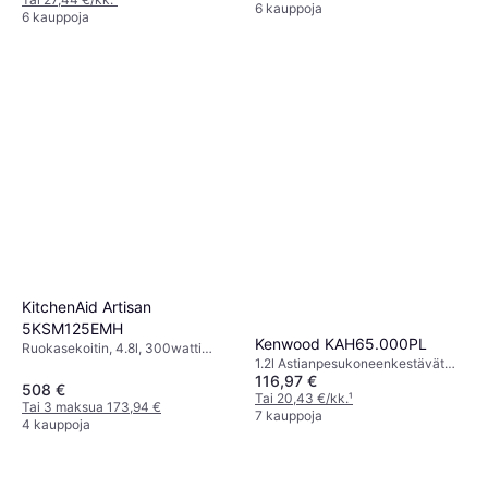
Turbo-/Pulssitoiminto,
6 kauppoja
Kansi syöttöaukolla, Näyttö
6 kauppoja
Roiskeensuoja, Ajastustoiminto,
Johtosäilytys,
Astianpesukoneenkestävät Osat
KitchenAid Artisan
5KSM125EMH
Kenwood KAH65.000PL
Ruokasekoitin, 4.8l, 300watti
1.2l Astianpesukoneenkestävät
Astianpesukoneenkestävät Osat,
116,97 €
Osat, Turvalukitus
Planeetta-/Orbitaaliliike
508 €
Tai 20,43 €/kk.
¹
Tai 3 maksua 173,94 €
7 kauppoja
4 kauppoja