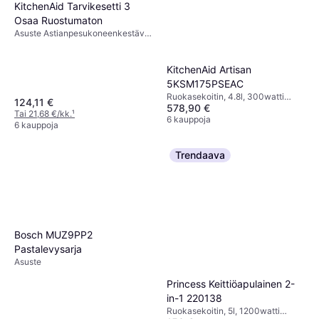
KitchenAid Tarvikesetti 3
Osaa Ruostumaton
Asuste Astianpesukoneenkestävät
Osat
KitchenAid Artisan
5KSM175PSEAC
Ruokasekoitin, 4.8l, 300watti
124,11 €
578,90 €
Turbo-/Pulssitoiminto,
Tai 21,68 €/kk.
¹
Roiskeensuoja,
6 kauppoja
6 kauppoja
Astianpesukoneenkestävät Osat
Trendaava
Bosch MUZ9PP2
Pastalevysarja
Asuste
Princess Keittiöapulainen 2-
in-1 220138
Ruokasekoitin, 5l, 1200watti