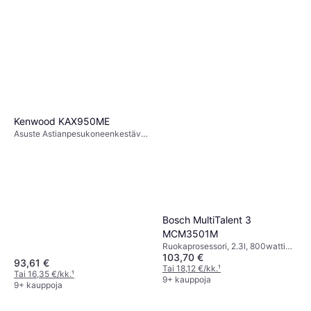
Kenwood KAX950ME
Asuste Astianpesukoneenkestävät
Osat
Bosch MultiTalent 3
MCM3501M
Ruokaprosessori, 2.3l, 800watti
103,70 €
Turbo-/Pulssitoiminto,
93,61 €
Johtosäilytys,
Tai 18,12 €/kk.
¹
Tai 16,35 €/kk.
¹
Astianpesukoneenkestävät Osat,
9+ kauppoja
9+ kauppoja
Kansi syöttöaukolla