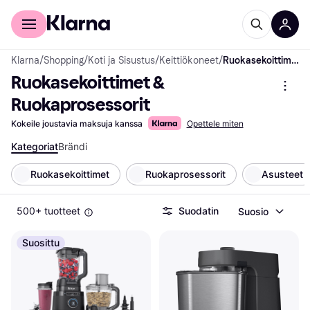
Kuluttajille
Yrityksille
Klarna
/
Shopping
/
Koti ja Sisustus
/
Keittiökoneet
/
Ruokasekoittimet & Ruokaprosessorit
Ruokasekoittimet & 
Ruokaprosessorit
Kokeile joustavia maksuja kanssa
Opettele miten
Kategoriat
Brändi
Ruokasekoittimet
Ruokaprosessorit
Asusteet
500+ tuotteet
Suodatin
Suosio
Suosittu