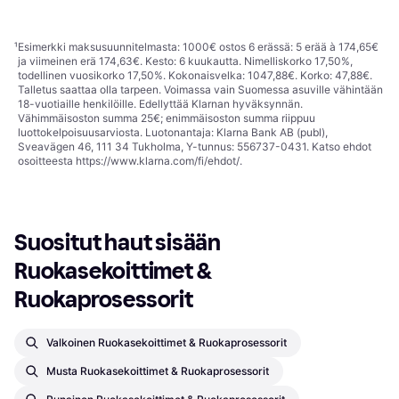
Kansi syöttöaukolla, Turvalukitus
1
2
3
...
11
...
18
¹
Esimerkki maksusuunnitelmasta: 1000€ ostos 6 erässä: 5 erää à 174,65€
ja viimeinen erä 174,63€. Kesto: 6 kuukautta. Nimelliskorko 17,50%,
todellinen vuosikorko 17,50%. Kokonaisvelka: 1047,88€. Korko: 47,88€.
Talletus saattaa olla tarpeen. Voimassa vain Suomessa asuville vähintään
18-vuotiaille henkilöille. Edellyttää Klarnan hyväksynnän.
Vähimmäisoston summa 25€; enimmäisoston summa riippuu
luottokelpoisuusarviosta. Luotonantaja: Klarna Bank AB (publ),
Sveavägen 46, 111 34 Tukholma, Y-tunnus: 556737-0431. Katso ehdot
osoitteesta
https://www.klarna.com/fi/ehdot/
.
Suositut haut sisään 
Ruokasekoittimet & 
Ruokaprosessorit
Valkoinen Ruokasekoittimet & Ruokaprosessorit
Musta Ruokasekoittimet & Ruokaprosessorit