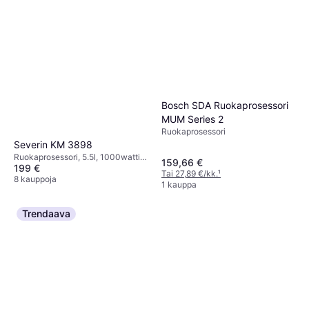
Bosch SDA Ruokaprosessori
MUM Series 2
Ruokaprosessori
Severin KM 3898
Ruokaprosessori, 5.5l, 1000watti
159,66 €
199 €
Turbo-/Pulssitoiminto,
Tai 27,89 €/kk.
¹
Roiskeensuoja, Ajastustoiminto,
8 kauppoja
1 kauppa
Astianpesukoneenkestävät Osat,
Planeetta-/Orbitaaliliike, Näyttö,
Valaistus
Trendaava