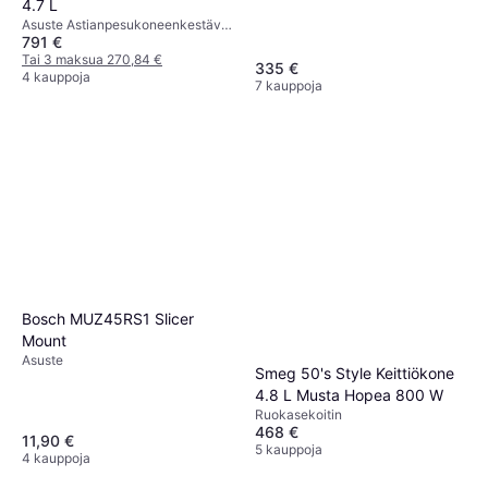
4.7 L
Astianpesukoneenkestävät Osat,
Asuste Astianpesukoneenkestävät
Näyttö, Kypsennystoiminto, Kansi
791 €
Osat
syöttöaukolla,
Tai 3 maksua 270,84 €
Ylikuumenemissuojaus,
335 €
4 kauppoja
Planeetta-/Orbitaaliliike, BPA-
7 kauppoja
vapaa
Bosch MUZ45RS1 Slicer
Mount
Asuste
Smeg 50's Style Keittiökone
4.8 L Musta Hopea 800 W
Ruokasekoitin
468 €
11,90 €
5 kauppoja
4 kauppoja