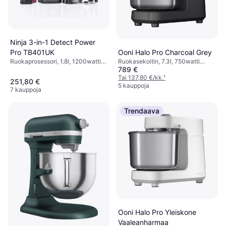
Ninja 3-in-1 Detect Power
Pro TB401UK
Ooni Halo Pro Charcoal Grey
Ruokaprosessori, 1.8l, 1200watti
Ruokasekoitin, 7.3l, 750watti
789 €
Kansi syöttöaukolla, Näyttö,
Roiskeensuoja, Ajastustoiminto,
Valaistus, BPA-vapaa,
Astianpesukoneenkestävät Osat,
Tai 137,80 €/kk.
¹
251,80 €
Turbo-/Pulssitoiminto,
Näyttö
5 kauppoja
7 kauppoja
Ajastustoiminto,
Astianpesukoneenkestävät Osat
Trendaava
Ooni Halo Pro Yleiskone
Vaaleanharmaa