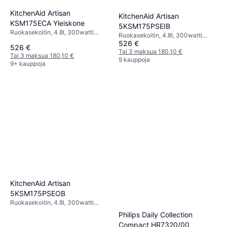
KitchenAid Artisan
KitchenAid Artisan
KSM175ECA Yleiskone
5KSM175PSEIB
Ruokasekoitin, 4.8l, 300watti
Ruokasekoitin, 4.8l, 300watti
Turbo-/Pulssitoiminto,
526 €
Astianpesukoneenkestävät Osat,
526 €
Roiskeensuoja, Kansi
Turbo-/Pulssitoiminto,
Tai 3 maksua 180,10 €
Tai 3 maksua 180,10 €
syöttöaukolla
Roiskeensuoja
9 kauppoja
9+ kauppoja
KitchenAid Artisan
5KSM175PSEOB
Ruokasekoitin, 4.8l, 300watti
Roiskeensuoja,
Philips Daily Collection
Planeetta-/Orbitaaliliike,
Compact HR7320/00
Turvalukitus