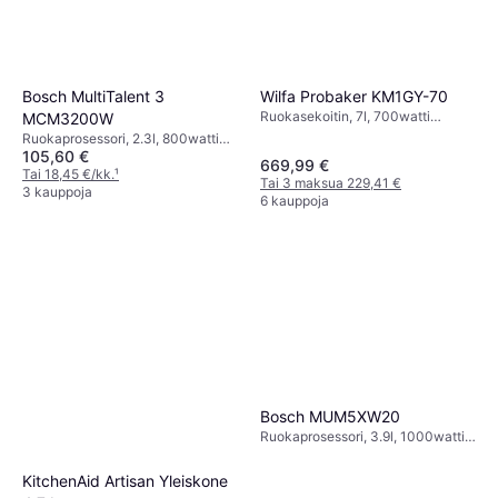
Wilfa Probaker KM1GY-70
Bosch MultiTalent 3
Ruokasekoitin, 7l, 700watti
MCM3200W
Roiskeensuoja,
Ruokaprosessori, 2.3l, 800watti
Astianpesukoneenkestävät Osat
105,60 €
Turvalukitus, BPA-vapaa,
669,99 €
Turbo-/Pulssitoiminto,
Tai 18,45 €/kk.
¹
Tai 3 maksua 229,41 €
Johtosäilytys,
3 kauppoja
6 kauppoja
Astianpesukoneenkestävät Osat,
Kansi syöttöaukolla
Bosch MUM5XW20
Ruokaprosessori, 3.9l, 1000watti
Turbo-/Pulssitoiminto,
Roiskeensuoja, Ajastustoiminto,
KitchenAid Artisan Yleiskone
Johtosäilytys,