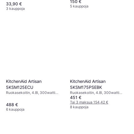
150 €
Roiskeensuoja, Ajastustoiminto,
33,90 €
Näyttö, Muuttuva Nopeus
5 kauppoja
3 kauppoja
KitchenAid Artisan
KitchenAid Artisan
5KSM125ECU
5KSM175PSEBK
Ruokasekoitin, 4.8l, 300watti
Ruokasekoitin, 4.8l, 300watti
451 €
Turvalukitus,
Kansi syöttöaukolla, Turvalukitus,
Planeetta-/Orbitaaliliike,
Turbo-/Pulssitoiminto,
Tai 3 maksua 154,42 €
488 €
Roiskeensuoja,
Roiskeensuoja
8 kauppoja
6 kauppoja
Astianpesukoneenkestävät Osat