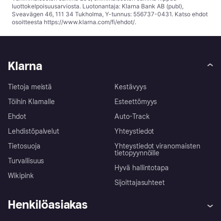
luottokelpoisuusarviosta. Luotonantaja: Klarna Bank AB (publ),
Sveavägen 46, 111 34 Tukholma, Y-tunnus: 556737-0431. Katso ehdot
osoitteesta
https://www.klarna.com/fi/ehdot/
.
Klarna
Tietoja meistä
Kestävyys
Töihin Klarnalle
Esteettömyys
Ehdot
Auto-Track
Lehdistöpalvelut
Yhteystiedot
Tietosuoja
Yhteystiedot viranomaisten
tietopyynnöille
Turvallisuus
Hyvä hallintotapa
Wikipink
Sijoittajasuhteet
Henkilöasiakas