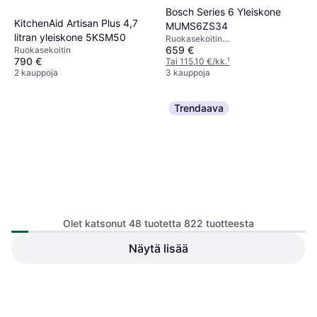
Bosch Series 6 Yleiskone
KitchenAid Artisan Plus 4,7
MUMS6ZS34
litran yleiskone 5KSM50
Ruokasekoitin
659 €
Ruokasekoitin
Planeetta-/Orbitaaliliike,
790 €
Roiskeensuoja,
Tai 115,10 €/kk.
¹
2 kauppoja
Astianpesukoneenkestävät Osat
3 kauppoja
Trendaava
Olet katsonut 48 tuotetta 822 tuotteesta
Kenwood Go KZM35.000GY
Näytä lisää
Kenwood MultiPro XL Weigh+
Ruokasekoitin, 4l, 800watti
FDM72.990SS
Planeetta-/Orbitaaliliike,
Ruokaprosessori, 3l Näyttö,
Turvalukitus,
236,67 €
Turbo-/Pulssitoiminto,
Turbo-/Pulssitoiminto,
Ajastustoiminto, Johtosäilytys,
Tai 41,34 €/kk.
¹
Roiskeensuoja, Johtosäilytys
219 €
Astianpesukoneenkestävät Osat,
2 kauppoja
5 kauppoja