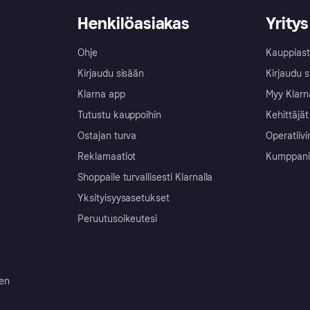
Henkilöasiakas
Yritys
Ohje
Kauppiast
Kirjaudu sisään
Kirjaudu s
Klarna app
Myy Klarn
Tutustu kauppoihin
Kehittäjät
Ostajan turva
Operatiivi
Reklamaatiot
Kumppanit 
Shoppaile turvallisesti Klarnalla
Yksityisyysasetukset
Peruutusoikeutesi
ten