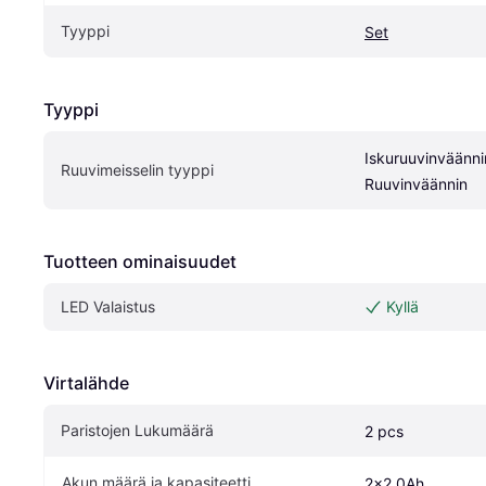
Tyyppi
Set
Tyyppi
Iskuruuvinväänni
Ruuvimeisselin tyyppi
Ruuvinväännin
Tuotteen ominaisuudet
LED Valaistus
Kyllä
Virtalähde
Paristojen Lukumäärä
2 pcs
Akun määrä ja kapasiteetti
2x2.0Ah