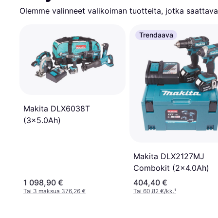
Olemme valinneet valikoiman tuotteita, jotka saattavat
Trendaava
Makita DLX6038T
(3x5.0Ah)
Makita DLX2127MJ
Combokit (2x4.0Ah)
1 098,90 €
404,40 €
Tai 3 maksua 376,26 €
Tai 60,82 €/kk.
¹