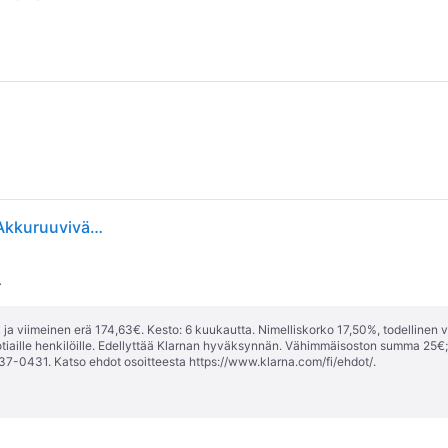
Makita CLX224A, Akkukäyttöinen yhdistelmäpora, Akkuruuviväännin, Musta, Vihreä, 30 Nm, 450 RPM, 1700 RPM, 70 dB
.
ja viimeinen erä 174,63€. Kesto: 6 kuukautta. Nimelliskorko 17,50%, todellinen 
tiaille henkilöille. Edellyttää Klarnan hyväksynnän. Vähimmäisoston summa 25€
37-0431. Katso ehdot osoitteesta
https://www.klarna.com/fi/ehdot/
.