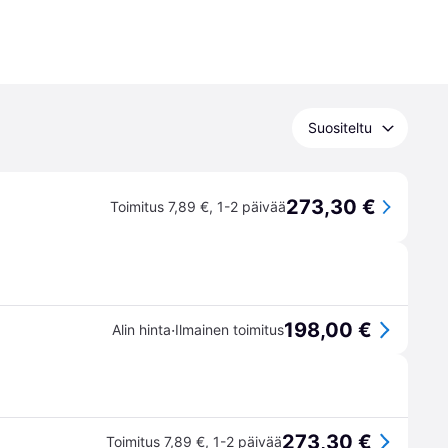
Suositeltu
273,30 €
Toimitus 7,89 €
,
1-2 päivää
198,00 €
·
Alin hinta
Ilmainen toimitus
273,30 €
Toimitus 7,89 €
,
1-2 päivää