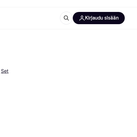
Kirjaudu sisään
totarvikkeet
rna?
 
Set
 kategoriat