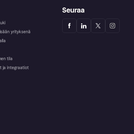
Seuraa
uki
isään yrityksenä
alla
nen tila
ja integraatiot