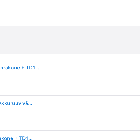
Makita Akkukonesarja 12V CLX224A: DF333DZ porakone + TD110DZ iskevä ruuvinväännin
Makita CLX224A, Akkukäyttöinen yhdistelmäpora, Akkuruuviväännin, Musta, Vihreä, 30 Nm, 450 RPM, 1700 RPM, 70 dB
Makita Akkukonesarja 12V CLX224A: DF333DZ porakone + TD110DZ iskevä ruuvinväännin