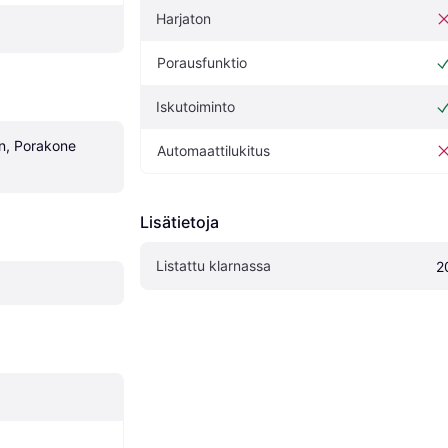
Harjaton
Porausfunktio
Iskutoiminto
n, Porakone 
Automaattilukitus
Lisätietoja
Listattu klarnassa
2