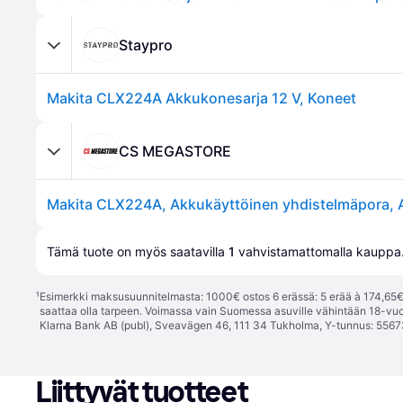
Staypro
Makita CLX224A Akkukonesarja 12 V, Koneet
CS MEGASTORE
Tämä tuote on myös saatavilla 
1
 vahvistamattomalla 
kauppa
¹
Esimerkki maksusuunnitelmasta: 1000€ ostos 6 erässä: 5 erää à 174,65€ 
saattaa olla tarpeen. Voimassa vain Suomessa asuville vähintään 18-vuo
Klarna Bank AB (publ), Sveavägen 46, 111 34 Tukholma, Y-tunnus: 5567
Liittyvät tuotteet