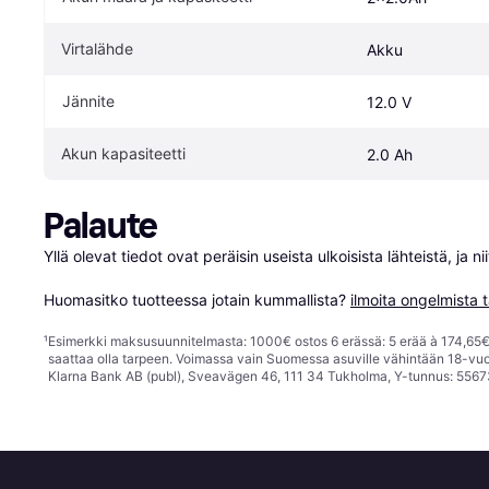
Virtalähde
Akku
Jännite
12.0 V
Akun kapasiteetti
2.0 Ah
Palaute
Yllä olevat tiedot ovat peräisin useista ulkoisista lähteistä, ja 
Huomasitko tuotteessa jotain kummallista? 
ilmoita ongelmista t
¹
Esimerkki maksusuunnitelmasta: 1000€ ostos 6 erässä: 5 erää à 174,65€ 
saattaa olla tarpeen. Voimassa vain Suomessa asuville vähintään 18-vuo
Klarna Bank AB (publ), Sveavägen 46, 111 34 Tukholma, Y-tunnus: 5567