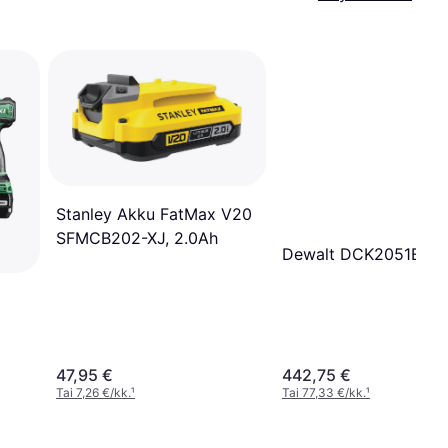
Stanley Akku FatMax V20
SFMCB202-XJ, 2.0Ah
Dewalt DCK2051E2T
47,95 €
442,75 €
Tai 7,26 €/kk.
¹
Tai 77,33 €/kk.
¹