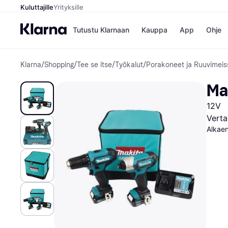
Kuluttajille
Yrityksille
Tutustu Klarnaan
Kauppa
App
Ohje
Klarna
/
Shopping
/
Tee se itse
/
Työkalut
/
Porakoneet ja Ruuvimeiss
Kaupat
Ma
Booking.
Mak
Ma
Gigantti
Mak
H&M
Mak
12V
Peten Koi
kul
Wolt
Mak
Verta
Rah
Alkae
Mob
Kauppahakem