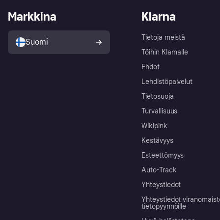
Markkina
Klarna
Tietoja meistä
Suomi
Töihin Klarnalle
Ehdot
Lehdistöpalvelut
Tietosuoja
Turvallisuus
Wikipink
Kestävyys
Esteettömyys
Auto-Track
Yhteystiedot
Yhteystiedot viranomais
tietopyynnöille