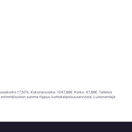
vuosikorko 17,50%. Kokonaisvelka: 1047,88€. Korko: 47,88€. Talletus
; enimmäisoston summa riippuu luottokelpoisuusarviosta. Luotonantaja: