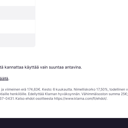
niitä kannattaa käyttää vain suuntaa antavina.

äällä
.
ja viimeinen erä 174,63€. Kesto: 6 kuukautta. Nimelliskorko 17,50%, todellinen 
tiaille henkilöille. Edellyttää Klarnan hyväksynnän. Vähimmäisoston summa 25€
37-0431. Katso ehdot osoitteesta
https://www.klarna.com/fi/ehdot/
.