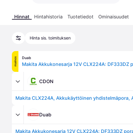
Hinnat
Hintahistoria
Tuotetiedot
Ominaisuudet
Hinta sis. toimituksen
Duab
mainos
CDON
Duab