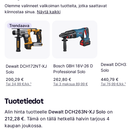
Olemme valinneet valikoiman tuotteita, jotka saattavat 
kiinnostaa sinua.
Näytä kaikki
Trendaava
Dewalt DCH33
Bosch GBH 18V-26 D
Dewalt DCH172NT-XJ
Solo
Professional Solo
Solo
200,29 €
262,80 €
440,79 €
Tai 34,99 €/kk.
¹
Tai 3 maksua 89,99 €
Tai 76,99 €/kk.
¹
Tuotetiedot
Alin hinta tuotteelle 
Dewalt ‎DCH263N-XJ Solo
 on 
212,28 €
. Tämä on tällä hetkellä halvin tarjous 
4
kaupan joukossa.