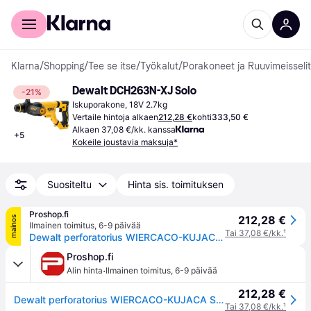
Kuluttajille
Yrityksille
Klarna
/
Shopping
/
Tee se itse
/
Työkalut
/
Porakoneet ja Ruuvimeisselit
Dewalt ‎DCH263N-XJ Solo
-21%
Iskuporakone, 18V 2.7kg
Vertaile hintoja alkaen
212,28 €
kohti
333,50 €
Alkaen 37,08 €/kk. kanssa
+
5
Kokeile joustavia maksuja*
Suositeltu
Hinta sis. toimituksen
Proshop.fi
212,28 €
mainos
Ilmainen toimitus
,
6-9 päivää
Tai 37,08 €/kk.
¹
Dewalt perforatorius WIERCACO-KUJACA SDS-PLUS 18V
Proshop.fi
·
Alin hinta
Ilmainen toimitus
,
6-9 päivää
212,28 €
Dewalt perforatorius WIERCACO-KUJACA SDS-PLUS 18V
Tai 37,08 €/kk.
¹