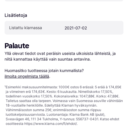
Lisätietoja
Listattu klarnassa
2021-07-02
Palaute
Yllä olevat tiedot ovat peräisin useista ulkoisista lähteistä, ja 
niitä kannattaa käyttää vain suuntaa antavina.

Huomasitko tuotteessa jotain kummallista? 
ilmoita ongelmista täällä
.
¹
Esimerkki maksusuunnitelmasta: 1000€ ostos 6 erässä: 5 erää à 174,65€
ja viimeinen erä 174,63€. Kesto: 6 kuukautta. Nimelliskorko 17,50%,
todellinen vuosikorko 17,50%. Kokonaisvelka: 1047,88€. Korko: 47,88€.
Talletus saattaa olla tarpeen. Voimassa vain Suomessa asuville vähintään
18-vuotiaille henkilöille. Edellyttää Klarnan hyväksynnän.
Vähimmäisoston summa 25€; enimmäisoston summa riippuu
luottokelpoisuusarviosta. Luotonantaja: Klarna Bank AB (publ),
Sveavägen 46, 111 34 Tukholma, Y-tunnus: 556737-0431. Katso ehdot
osoitteesta
https://www.klarna.com/fi/ehdot/
.