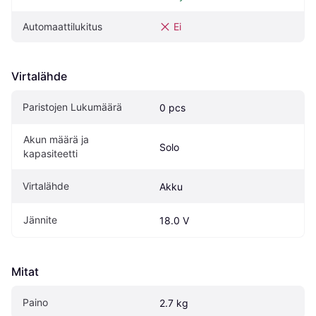
Automaattilukitus
Ei
Virtalähde
Paristojen Lukumäärä
0 pcs
Akun määrä ja 
Solo
kapasiteetti
Virtalähde
Akku
Jännite
18.0 V
Mitat
Paino
2.7 kg