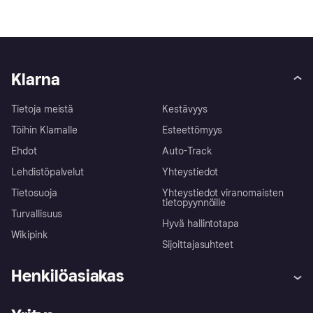
Klarna
Tietoja meistä
Kestävyys
Töihin Klarnalle
Esteettömyys
Ehdot
Auto-Track
Lehdistöpalvelut
Yhteystiedot
Tietosuoja
Yhteystiedot viranomaisten
tietopyynnöille
Turvallisuus
Hyvä hallintotapa
Wikipink
Sijoittajasuhteet
Henkilöasiakas
Ohje
Reklamaatiot