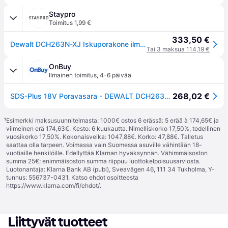
Staypro
Toimitus 1,99 €
333,50 €
Dewalt DCH263N-XJ Iskuporakone ilman akkua ja laturia, Koneet
Tai 3 maksua 114,19 €
OnBuy
Ilmainen toimitus
,
4-6 päivää
268,02 €
SDS-Plus 18V Poravasara - DEWALT DCH263N - Ilman akkua oleva malli
¹
Esimerkki maksusuunnitelmasta: 1000€ ostos 6 erässä: 5 erää à 174,65€ ja
viimeinen erä 174,63€. Kesto: 6 kuukautta. Nimelliskorko 17,50%, todellinen
vuosikorko 17,50%. Kokonaisvelka: 1047,88€. Korko: 47,88€. Talletus
saattaa olla tarpeen. Voimassa vain Suomessa asuville vähintään 18-
vuotiaille henkilöille. Edellyttää Klarnan hyväksynnän. Vähimmäisoston
summa 25€; enimmäisoston summa riippuu luottokelpoisuusarviosta.
Luotonantaja: Klarna Bank AB (publ), Sveavägen 46, 111 34 Tukholma, Y-
tunnus: 556737-0431. Katso ehdot osoitteesta
https://www.klarna.com/fi/ehdot/
.
Liittyvät tuotteet