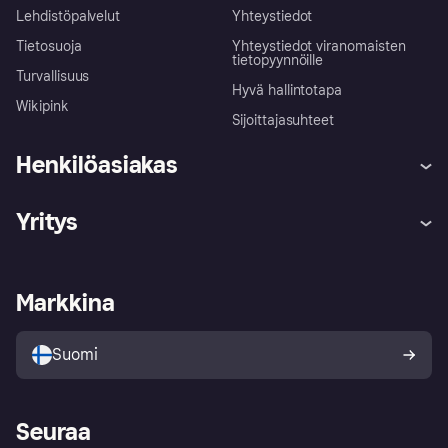
Lehdistöpalvelut
Yhteystiedot
Tietosuoja
Yhteystiedot viranomaisten
tietopyynnöille
Turvallisuus
Hyvä hallintotapa
Wikipink
Sijoittajasuhteet
Henkilöasiakas
Ohje
Reklamaatiot
Yritys
Kirjaudu sisään
Shoppaile turvallisesti Klarnalla
Kauppiastuki
Kehittäjät
Klarna app
Yksityisyysasetukset
Kirjaudu sisään yrityksenä
Operatiivinen tila
Markkina
Tutustu kauppoihin
Peruutusoikeutesi
Myy Klarnalla
Kumppanit ja integraatiot
Ostajan turva
Suomi
Seuraa