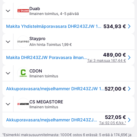
Duab
Ilmainen toimitus
,
4-5 päivää
534,93 €
Makita Yhdistelmäporavasara DHR243ZJW 18V, HEPA, ilman akkua ja laturia
Staypro
·
Alin hinta
Toimitus 1,99 €
489,00 €
Makita DHR243ZJW Poravasara ilman akkua ja laturia, Koneet
Tai 3 maksua 167,44 €
CDON
Ilmainen toimitus
527,00 €
Akkuporavasara/mejselhammer DHR243ZJW 18V
CS MEGASTORE
Ilmainen toimitus
527,05 €
Akkuporavasara/mejselhammer DHR243ZJW 18V
Tai 92,05 €/kk.
¹
¹
Esimerkki maksusuunnitelmasta: 1000€ ostos 6 erässä: 5 erää à 174,65€ ja