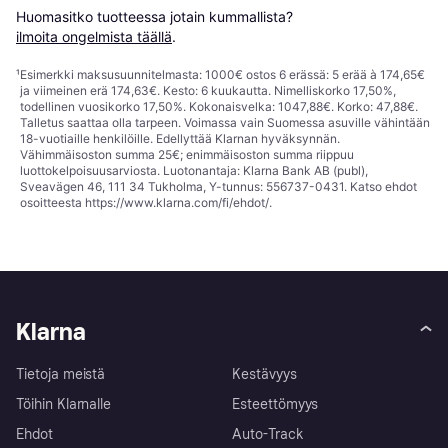
Huomasitko tuotteessa jotain kummallista? 
ilmoita ongelmista täällä
.
¹
Esimerkki maksusuunnitelmasta: 1000€ ostos 6 erässä: 5 erää à 174,65€
ja viimeinen erä 174,63€. Kesto: 6 kuukautta. Nimelliskorko 17,50%,
todellinen vuosikorko 17,50%. Kokonaisvelka: 1047,88€. Korko: 47,88€.
Talletus saattaa olla tarpeen. Voimassa vain Suomessa asuville vähintään
18-vuotiaille henkilöille. Edellyttää Klarnan hyväksynnän.
Vähimmäisoston summa 25€; enimmäisoston summa riippuu
luottokelpoisuusarviosta. Luotonantaja: Klarna Bank AB (publ),
Sveavägen 46, 111 34 Tukholma, Y-tunnus: 556737-0431. Katso ehdot
osoitteesta
https://www.klarna.com/fi/ehdot/
.
Klarna
Tietoja meistä
Kestävyys
Töihin Klarnalle
Esteettömyys
Ehdot
Auto-Track