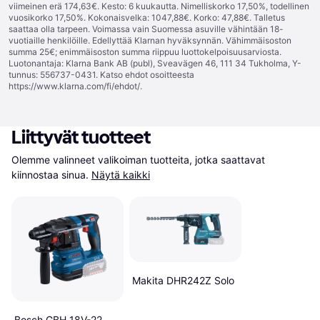
viimeinen erä 174,63€. Kesto: 6 kuukautta. Nimelliskorko 17,50%, todellinen
vuosikorko 17,50%. Kokonaisvelka: 1047,88€. Korko: 47,88€. Talletus
saattaa olla tarpeen. Voimassa vain Suomessa asuville vähintään 18-
vuotiaille henkilöille. Edellyttää Klarnan hyväksynnän. Vähimmäisoston
summa 25€; enimmäisoston summa riippuu luottokelpoisuusarviosta.
Luotonantaja: Klarna Bank AB (publ), Sveavägen 46, 111 34 Tukholma, Y-
tunnus: 556737-0431. Katso ehdot osoitteesta
https://www.klarna.com/fi/ehdot/
.
Liittyvät tuotteet
Olemme valinneet valikoiman tuotteita, jotka saattavat 
kiinnostaa sinua.
Näytä kaikki
Makita DHR242Z Solo
Bosch GBH 18V-22