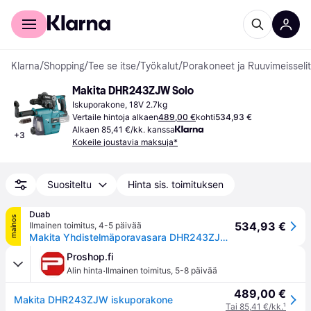
Kuluttajille
Yrityksille
Klarna
/
Shopping
/
Tee se itse
/
Työkalut
/
Porakoneet ja Ruuvimeisselit
Makita DHR243ZJW Solo
Iskuporakone, 18V 2.7kg
Vertaile hintoja alkaen
489,00 €
kohti
534,93 €
Alkaen 85,41 €/kk. kanssa
+
3
Kokeile joustavia maksuja*
Suositeltu
Hinta sis. toimituksen
Duab
mainos
534,93 €
Ilmainen toimitus
,
4-5 päivää
Makita Yhdistelmäporavasara DHR243ZJW 18V, HEPA, ilman akkua ja laturia
Proshop.fi
·
Alin hinta
Ilmainen toimitus
,
5-8 päivää
489,00 €
Makita DHR243ZJW iskuporakone
Tai 85,41 €/kk.
¹