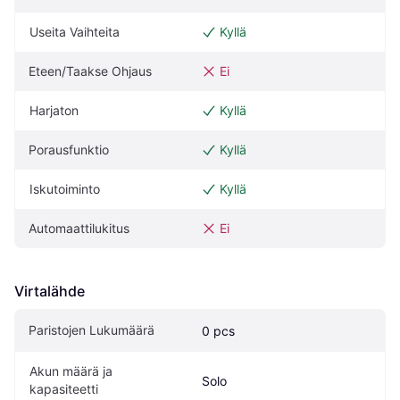
Useita Vaihteita
Kyllä
Eteen/Taakse Ohjaus
Ei
Harjaton
Kyllä
Porausfunktio
Kyllä
Iskutoiminto
Kyllä
Automaattilukitus
Ei
Virtalähde
Paristojen Lukumäärä
0 pcs
Akun määrä ja 
Solo
kapasiteetti