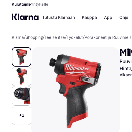
Kuluttajille
Yrityksille
Tutustu Klarnaan
Kauppa
App
Ohje
Klarna
/
Shopping
/
Tee se itse
/
Työkalut
/
Porakoneet ja Ruuvimeiss
Kaupat
Ma
Booking.
Mak
Mi
Gigantti
Mak
H&M
Mak
Ruuvi
Peten Koi
kul
Wolt
Mak
Hinta
Rah
Alkaen
Mob
Kauppahakem
+2