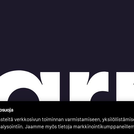
tosuoja
teitä verkkosivun toiminnan varmistamiseen, yksilöllistämi
nalysointiin. Jaamme myös tietoja markkinointikumppaneille