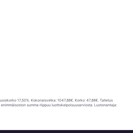
vuosikorko 17,50%. Kokonaisvelka: 1047,88€. Korko: 47,88€. Talletus
; enimmäisoston summa riippuu luottokelpoisuusarviosta. Luotonantaja: