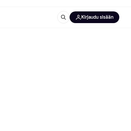
Kirjaudu sisään
totarvikkeet
rna?
 kategoriat