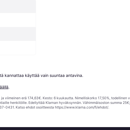
niitä kannattaa käyttää vain suuntaa antavina.

äällä
.
ja viimeinen erä 174,63€. Kesto: 6 kuukautta. Nimelliskorko 17,50%, todellinen 
tiaille henkilöille. Edellyttää Klarnan hyväksynnän. Vähimmäisoston summa 25€
37-0431. Katso ehdot osoitteesta
https://www.klarna.com/fi/ehdot/
.