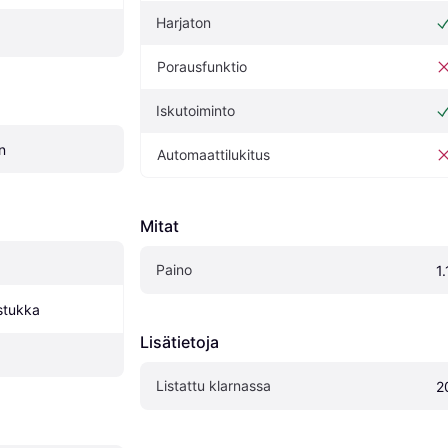
Harjaton
Porausfunktio
Iskutoiminto
n
Automaattilukitus
Mitat
Paino
1
stukka
Lisätietoja
Listattu klarnassa
2