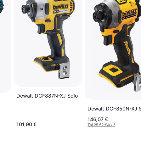
Dewalt DCF887N-XJ Solo
Dewalt DCF850N-XJ 
146,07 €
101,90 €
Tai 25,52 €/kk.
¹