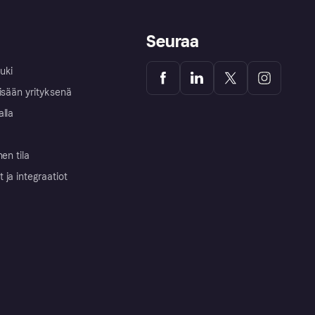
Seuraa
uki
isään yrityksenä
alla
nen tila
ja integraatiot