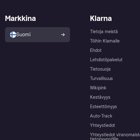
Markkina
Klarna
Tietoja meistä
Suomi
Töihin Klarnalle
Ehdot
Lehdistöpalvelut
Tietosuoja
Turvallisuus
Wikipink
Kestävyys
Esteettömyys
Auto-Track
Yhteystiedot
Yhteystiedot viranomais
tietopyynnöille