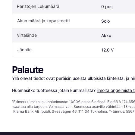
Paristojen Lukumäärä
0 pcs
Akun määrä ja kapasiteetti
Solo
Virtalähde
Akku
Jännite
12.0 V
Palaute
Yllä olevat tiedot ovat peräisin useista ulkoisista lähteistä, ja 
Huomasitko tuotteessa jotain kummallista? 
ilmoita ongelmista t
¹
Esimerkki maksusuunnitelmasta: 1000€ ostos 6 erässä: 5 erää à 174,65€ 
saattaa olla tarpeen. Voimassa vain Suomessa asuville vähintään 18-vuo
Klarna Bank AB (publ), Sveavägen 46, 111 34 Tukholma, Y-tunnus: 5567