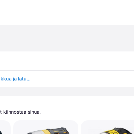
Milwaukee M12 FID2-0 Iskevä ruuvinväännin ilman akkua ja laturia, Koneet
 kiinnostaa sinua.