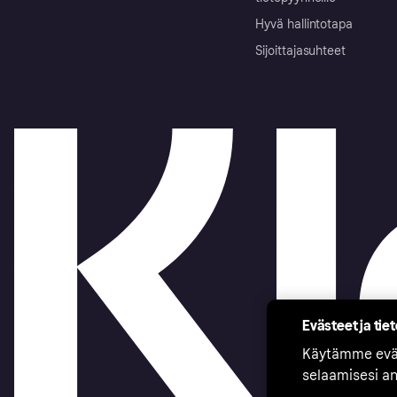
Hyvä hallintotapa
Sijoittajasuhteet
Evästeet ja tie
Käytämme eväs
selaamisesi a