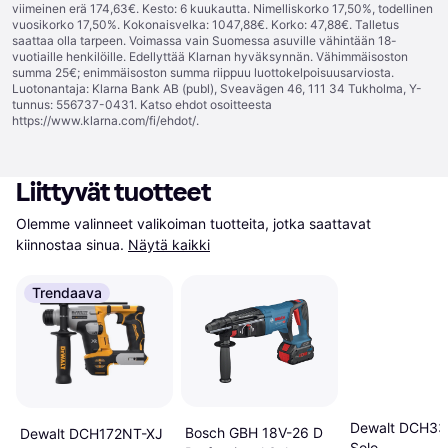
viimeinen erä 174,63€. Kesto: 6 kuukautta. Nimelliskorko 17,50%, todellinen
vuosikorko 17,50%. Kokonaisvelka: 1047,88€. Korko: 47,88€. Talletus
saattaa olla tarpeen. Voimassa vain Suomessa asuville vähintään 18-
vuotiaille henkilöille. Edellyttää Klarnan hyväksynnän. Vähimmäisoston
summa 25€; enimmäisoston summa riippuu luottokelpoisuusarviosta.
Luotonantaja: Klarna Bank AB (publ), Sveavägen 46, 111 34 Tukholma, Y-
tunnus: 556737-0431. Katso ehdot osoitteesta
https://www.klarna.com/fi/ehdot/
.
Liittyvät tuotteet
Olemme valinneet valikoiman tuotteita, jotka saattavat 
kiinnostaa sinua.
Näytä kaikki
Trendaava
Dewalt DCH33
Bosch GBH 18V-26 D
Dewalt DCH172NT-XJ
Solo