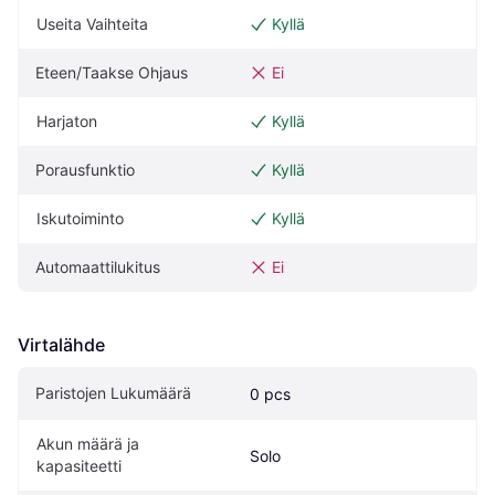
Useita Vaihteita
Kyllä
Eteen/Taakse Ohjaus
Ei
Harjaton
Kyllä
Porausfunktio
Kyllä
Iskutoiminto
Kyllä
Automaattilukitus
Ei
Virtalähde
Paristojen Lukumäärä
0 pcs
Akun määrä ja 
Solo
kapasiteetti