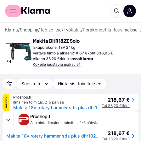
Kuluttajille
Yrityksille
Klarna
/
Shopping
/
Tee se itse
/
Työkalut
/
Porakoneet ja Ruuvimeisselit
Makita DHR182Z Solo
Iskuporakone, 18V 2.1kg
Vertaile hintoja alkaen
218,67 €
kohti
336,05 €
Alkaen 38,20 €/kk. kanssa
+
4
Kokeile joustavia maksuja*
Suositeltu
Hinta sis. toimituksen
Proshop.fi
218,67 €
mainos
Ilmainen toimitus
,
2-5 päivää
Tai 38,20 €/kk.
¹
Makita 18v rotary hammer sds plus dhr182z solo
Proshop.fi
·
Alin hinta
Ilmainen toimitus
,
2-5 päivää
218,67 €
Makita 18v rotary hammer sds plus dhr182z solo
Tai 38,20 €/kk.
¹