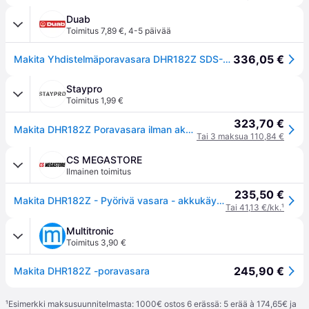
Duab
Toimitus 7,89 €
,
4-5 päivää
336,05 €
Makita Yhdistelmäporavasara DHR182Z SDS-PLUS 18V, ilman akkua ja laturia
Staypro
Toimitus 1,99 €
323,70 €
Makita DHR182Z Poravasara ilman akkua ja laturia, Koneet
Tai 3 maksua 110,84 €
CS MEGASTORE
Ilmainen toimitus
235,50 €
Makita DHR182Z - Pyörivä vasara - akkukäyttöinen - 3 toimintatilaa - SDS-plus 18 mm - 1,7 Joule - ei akkua - 18 V
Tai 41,13 €/kk.
¹
Multitronic
Toimitus 3,90 €
245,90 €
Makita DHR182Z -poravasara
¹
Esimerkki maksusuunnitelmasta: 1000€ ostos 6 erässä: 5 erää à 174,65€ ja