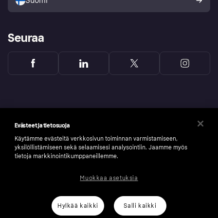
Suomi
Seuraa
Evästeet ja tietosuoja
Käytämme evästeitä verkkosivun toiminnan varmistamiseen,
yksilöllistämiseen sekä selaamisesi analysointiin. Jaamme myös
tietoja markkinointikumppaneillemme.
Muokkaa asetuksia
Copyright © 2005-2026 Klarna Bank AB (publ). Headquarters: Stockholm, Sweden. All
rights reserved. Klarna Bank AB (publ). Sveavägen 46, 111 34 Stockholm. Organization
number: 556737-0431
Hylkää kaikki
Salli kaikki
Klarnan evästeseloste
Klarna.com