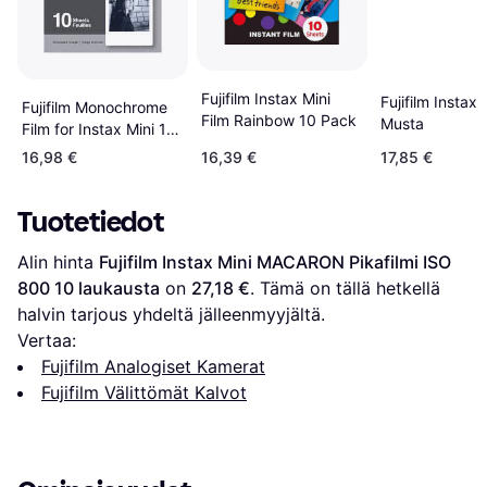
Fujifilm Instax Mini
Fujifilm Instax 
Fujifilm Monochrome
Film Rainbow 10 Pack
Musta
Film for Instax Mini 10
Sheets
16,98 €
16,39 €
17,85 €
Tuotetiedot
Alin hinta 
Fujifilm Instax Mini MACARON Pikafilmi ISO 
800 10 laukausta
 on 
27,18 €
. Tämä on tällä hetkellä 
halvin tarjous yhdeltä jälleenmyyjältä.
Vertaa:
Fujifilm Analogiset Kamerat
Fujifilm Välittömät Kalvot