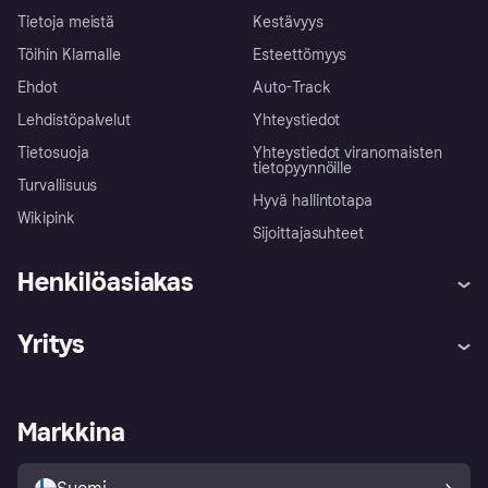
Tietoja meistä
Kestävyys
Töihin Klarnalle
Esteettömyys
Ehdot
Auto-Track
Lehdistöpalvelut
Yhteystiedot
Tietosuoja
Yhteystiedot viranomaisten
tietopyynnöille
Turvallisuus
Hyvä hallintotapa
Wikipink
Sijoittajasuhteet
Henkilöasiakas
Ohje
Reklamaatiot
Yritys
Kirjaudu sisään
Shoppaile turvallisesti Klarnalla
Kauppiastuki
Kehittäjät
Klarna app
Yksityisyysasetukset
Kirjaudu sisään yrityksenä
Operatiivinen tila
Markkina
Tutustu kauppoihin
Peruutusoikeutesi
Myy Klarnalla
Kumppanit ja integraatiot
Ostajan turva