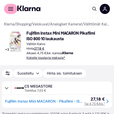
Kuluttajille
Yrityksille
Klarna
/
Shopping
/
Valokuvat
/
Analogiset Kamerat
/
Välittömät Kalvot
Fujifilm Instax Mini MACARON Pikafilmi 
ISO 800 10 laukausta
Välitön Kalvo
Hinta
27,18 €
+
3
Alkaen 4,75 €/kk. kanssa
Kokeile joustavia maksuja*
Suositeltu
Hinta sis. toimituksen
CS MEGASTORE
Toimitus 7,02 €
27,18 €
Fujifilm Instax Mini MACARON - Pikafilmi - ISO 800 - 10 laukausta
Tai 4,75 €/kk.
¹
¹
Esimerkki maksusuunnitelmasta: 1000€ ostos 6 erässä: 5 erää à 174,65€ ja