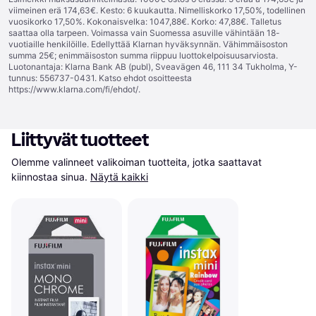
viimeinen erä 174,63€. Kesto: 6 kuukautta. Nimelliskorko 17,50%, todellinen
vuosikorko 17,50%. Kokonaisvelka: 1047,88€. Korko: 47,88€. Talletus
saattaa olla tarpeen. Voimassa vain Suomessa asuville vähintään 18-
vuotiaille henkilöille. Edellyttää Klarnan hyväksynnän. Vähimmäisoston
summa 25€; enimmäisoston summa riippuu luottokelpoisuusarviosta.
Luotonantaja: Klarna Bank AB (publ), Sveavägen 46, 111 34 Tukholma, Y-
tunnus: 556737-0431. Katso ehdot osoitteesta
https://www.klarna.com/fi/ehdot/
.
Liittyvät tuotteet
Olemme valinneet valikoiman tuotteita, jotka saattavat 
kiinnostaa sinua.
Näytä kaikki