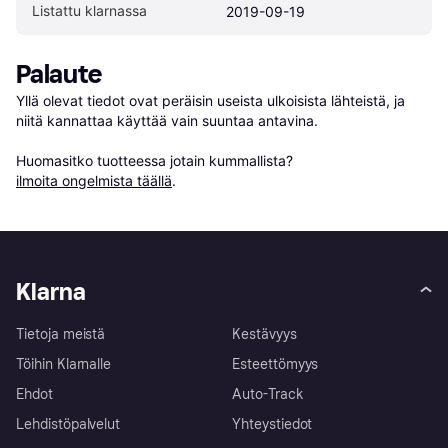
Listattu klarnassa
2019-09-19
Palaute
Yllä olevat tiedot ovat peräisin useista ulkoisista lähteistä, ja 
niitä kannattaa käyttää vain suuntaa antavina.

Huomasitko tuotteessa jotain kummallista? 
ilmoita ongelmista täällä
.
Klarna
Tietoja meistä
Kestävyys
Töihin Klarnalle
Esteettömyys
Ehdot
Auto-Track
Lehdistöpalvelut
Yhteystiedot