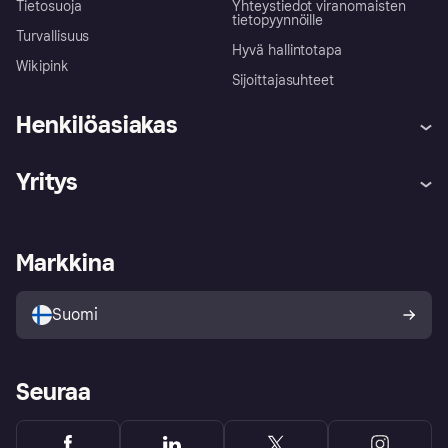
Tietosuoja
Yhteystiedot viranomaisten
tietopyynnöille
Turvallisuus
Hyvä hallintotapa
Wikipink
Sijoittajasuhteet
Henkilöasiakas
Ohje
Reklamaatiot
Yritys
Kirjaudu sisään
Shoppaile turvallisesti Klarnalla
Kauppiastuki
Kehittäjät
Klarna app
Yksityisyysasetukset
Kirjaudu sisään yrityksenä
Operatiivinen tila
Markkina
Tutustu kauppoihin
Peruutusoikeutesi
Myy Klarnalla
Kumppanit ja integraatiot
Ostajan turva
Suomi
Seuraa