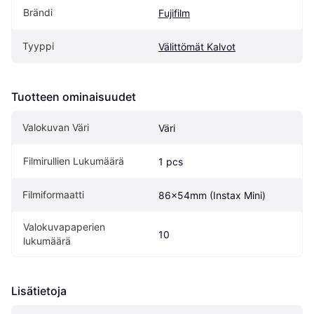
Brändi
Fujifilm
Tyyppi
Välittömät Kalvot
Tuotteen ominaisuudet
Valokuvan Väri
Väri
Filmirullien Lukumäärä
1 pcs
Filmiformaatti
86x54mm (Instax Mini)
Valokuvapaperien 
10
lukumäärä
Lisätietoja