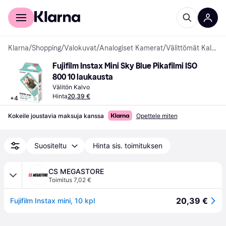
Kuluttajille
Yrityksille
Klarna
/
Shopping
/
Valokuvat
/
Analogiset Kamerat
/
Välittömät Kalvot
Fujifilm Instax Mini Sky Blue Pikafilmi ISO 
800 10 laukausta
Välitön Kalvo
Hinta
20,39 €
+
4
Kokeile joustavia maksuja kanssa
Opettele miten
Suositeltu
Hinta sis. toimituksen
CS MEGASTORE
Toimitus 7,02 €
20,39 €
Fujifilm Instax mini, 10 kpl