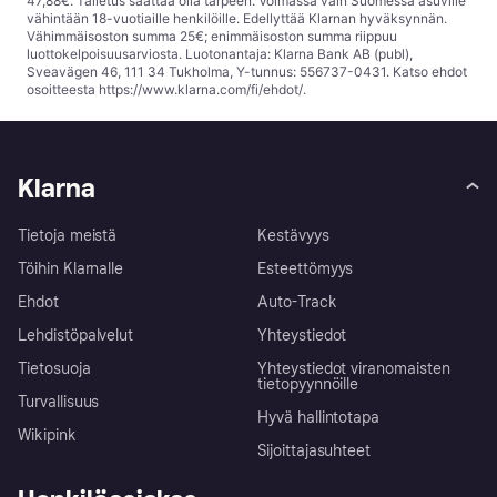
47,88€. Talletus saattaa olla tarpeen. Voimassa vain Suomessa asuville
vähintään 18-vuotiaille henkilöille. Edellyttää Klarnan hyväksynnän.
Vähimmäisoston summa 25€; enimmäisoston summa riippuu
luottokelpoisuusarviosta. Luotonantaja: Klarna Bank AB (publ),
Sveavägen 46, 111 34 Tukholma, Y-tunnus: 556737-0431. Katso ehdot
osoitteesta
https://www.klarna.com/fi/ehdot/
.
Klarna
Tietoja meistä
Kestävyys
Töihin Klarnalle
Esteettömyys
Ehdot
Auto-Track
Lehdistöpalvelut
Yhteystiedot
Tietosuoja
Yhteystiedot viranomaisten
tietopyynnöille
Turvallisuus
Hyvä hallintotapa
Wikipink
Sijoittajasuhteet