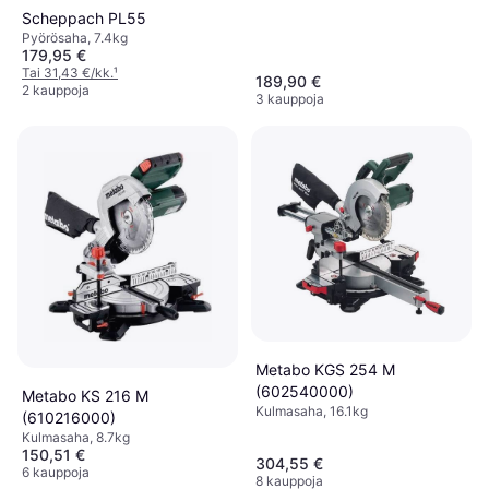
Scheppach PL55
Pyörösaha, 7.4kg
179,95 €
Tai 31,43 €/kk.
¹
189,90 €
2 kauppoja
3 kauppoja
Metabo KGS 254 M
(602540000)
Metabo KS 216 M
Kulmasaha, 16.1kg
(610216000)
Kulmasaha, 8.7kg
150,51 €
304,55 €
6 kauppoja
8 kauppoja