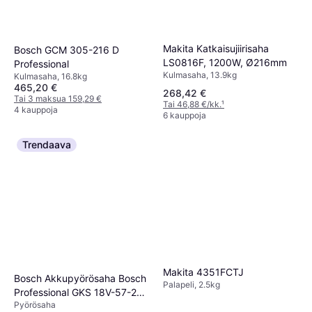
Makita Katkaisujiirisaha
Bosch GCM 305-216 D
LS0816F, 1200W, Ø216mm
Professional
Kulmasaha, 13.9kg
Kulmasaha, 16.8kg
465,20 €
268,42 €
Tai 3 maksua 159,29 €
Tai 46,88 €/kk.
¹
4 kauppoja
6 kauppoja
Trendaava
Makita 4351FCTJ
Bosch Akkupyörösaha Bosch
Palapeli, 2.5kg
Professional GKS 18V-57-2
Pyörösaha
GX Solo, 18V, ilman akkua L-