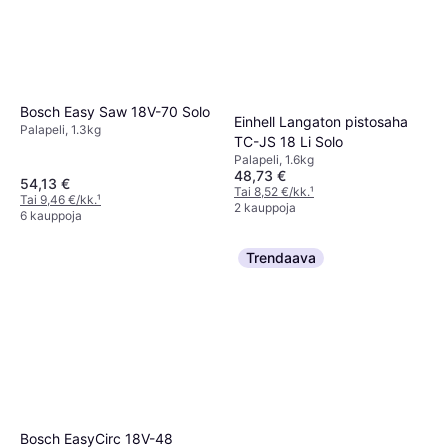
Bosch Easy Saw 18V-70 Solo
Einhell Langaton pistosaha
Palapeli, 1.3kg
TC-JS 18 Li Solo
Palapeli, 1.6kg
48,73 €
54,13 €
Tai 8,52 €/kk.
¹
Tai 9,46 €/kk.
¹
2 kauppoja
6 kauppoja
Trendaava
Bosch EasyCirc 18V-48