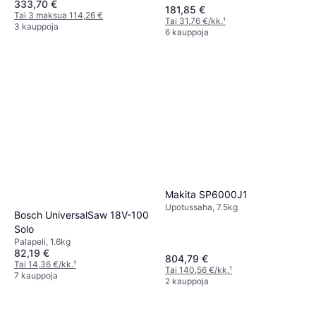
333,70 €
Boxx
181,85 €
Tai 3 maksua 114,26 €
Tai 31,76 €/kk.
¹
3 kauppoja
6 kauppoja
Makita SP6000J1
Upotussaha, 7.5kg
Bosch UniversalSaw 18V-100
Solo
Palapeli, 1.6kg
82,19 €
804,79 €
Tai 14,36 €/kk.
¹
Tai 140,56 €/kk.
¹
7 kauppoja
2 kauppoja