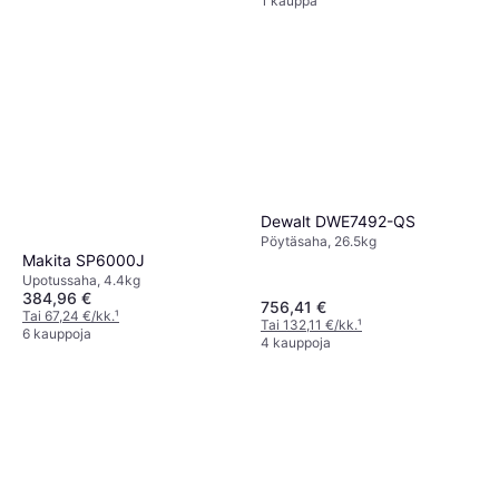
1 kauppa
Dewalt DWE7492-QS
Pöytäsaha, 26.5kg
Makita SP6000J
Upotussaha, 4.4kg
384,96 €
756,41 €
Tai 67,24 €/kk.
¹
Tai 132,11 €/kk.
¹
6 kauppoja
4 kauppoja