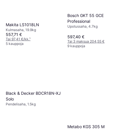
Bosch GKT 55 GCE
Professional
Makita LS1018LN
Upotussaha, 4.7kg
Kulmasaha, 19.9kg
557,71 €
597,40 €
Tai 97,41 €/kk.
¹
Tai 3 maksua 204,55 €
5 kauppoja
9 kauppoja
Black & Decker BDCR18N-XJ
Solo
Pendelisaha, 1.5kg
Metabo KGS 305 M