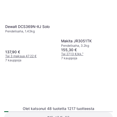
Dewalt DCS369N-XJ Solo
Pendelisaha, 1.43kg
Makita JR3051TK
Pendelisaha, 3.2kg
155,30 €
137,90 €
Tai 27,13 €/kk.
¹
Tai 3 maksua 47,22 €
7 kauppoja
7 kauppoja
Olet katsonut 48 tuotetta 1217 tuotteesta
Bosch PKS 55 A