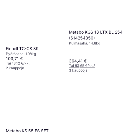
Metabo KGS 18 LTX BL 254
(614254850)
Kulmasaha, 14.8kg
Einhell TC-CS 89
Pyörösaha, 1.98kg
103,71 €
364,41 €
Tai 18,12 €/kk.
¹
Tai 63,65 €/kk.
¹
2 kauppoja
3 kauppoja
Metabo KS 55 FS SET