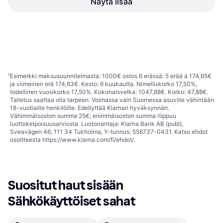
Näytä lisää
Pyörösaha, 3.9kg
Makita DJV181Z Solo
Palapeli, 1.9kg
224,20 €
92,30 €
Tai 39,16 €/kk.
¹
Tai 3 maksua 31,61 €
8 kauppoja
6 kauppoja
1
2
3
...
15
...
26
¹
Esimerkki maksusuunnitelmasta: 1000€ ostos 6 erässä: 5 erää à 174,65€
ja viimeinen erä 174,63€. Kesto: 6 kuukautta. Nimelliskorko 17,50%,
todellinen vuosikorko 17,50%. Kokonaisvelka: 1047,88€. Korko: 47,88€.
Talletus saattaa olla tarpeen. Voimassa vain Suomessa asuville vähintään
18-vuotiaille henkilöille. Edellyttää Klarnan hyväksynnän.
Vähimmäisoston summa 25€; enimmäisoston summa riippuu
luottokelpoisuusarviosta. Luotonantaja: Klarna Bank AB (publ),
Sveavägen 46, 111 34 Tukholma, Y-tunnus: 556737-0431. Katso ehdot
osoitteesta
https://www.klarna.com/fi/ehdot/
.
Suositut haut sisään 
Sähkökäyttöiset sahat