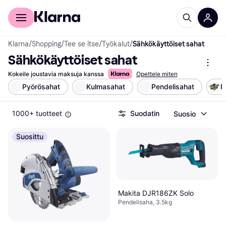
Kuluttajille
Yrityksille
Klarna
/
Shopping
/
Tee se itse
/
Työkalut
/
Sähkökäyttöiset sahat
Sähkökäyttöiset sahat
Kokeile joustavia maksuja kanssa
Opettele miten
Pyörösahat
Kulmasahat
Pendelisahat
P
1000+ tuotteet
Suodatin
Suosio
Suosittu
Makita DJR186ZK Solo
Pendelisaha, 3.5kg