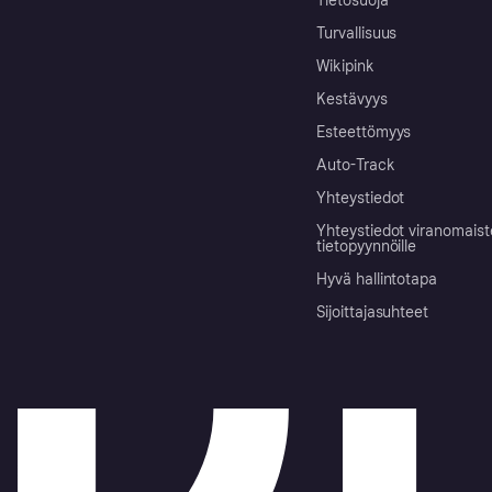
Tietosuoja
Turvallisuus
Wikipink
Kestävyys
Esteettömyys
Auto-Track
Yhteystiedot
Yhteystiedot viranomais
tietopyynnöille
Hyvä hallintotapa
Sijoittajasuhteet