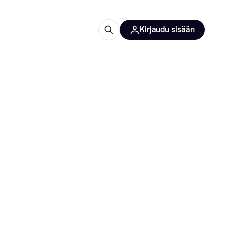
Kirjaudu sisään
totarvikkeet
rna?
 kategoriat