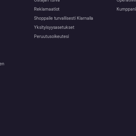
Ostajan turva
Operatiivi
Reklamaatiot
Kumppanit 
Shoppaile turvallisesti Klarnalla
Yksityisyysasetukset
Peruutusoikeutesi
ten