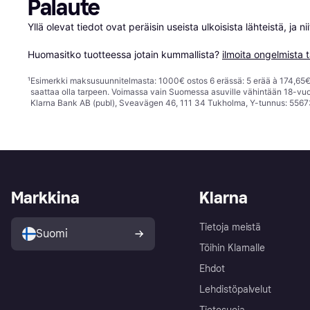
Palaute
Yllä olevat tiedot ovat peräisin useista ulkoisista lähteistä, ja 
Huomasitko tuotteessa jotain kummallista? 
ilmoita ongelmista t
¹
Esimerkki maksusuunnitelmasta: 1000€ ostos 6 erässä: 5 erää à 174,65€ 
saattaa olla tarpeen. Voimassa vain Suomessa asuville vähintään 18-vuo
Klarna Bank AB (publ), Sveavägen 46, 111 34 Tukholma, Y-tunnus: 5567
Markkina
Klarna
Tietoja meistä
Suomi
Töihin Klarnalle
Ehdot
Lehdistöpalvelut