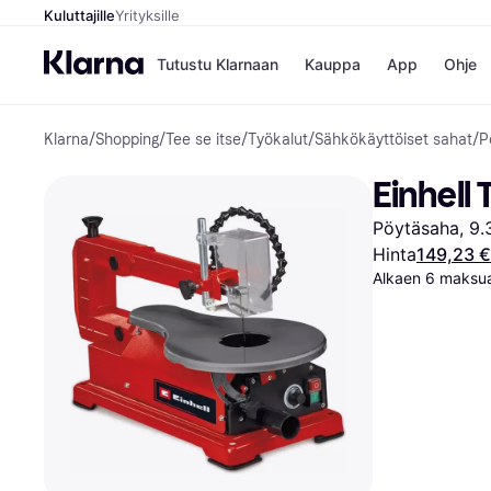
Kuluttajille
Yrityksille
Tutustu Klarnaan
Kauppa
App
Ohje
Klarna
/
Shopping
/
Tee se itse
/
Työkalut
/
Sähkökäyttöiset sahat
/
P
Kaupat
Ma
Booking.
Mak
Einhell
Gigantti
Mak
H&M
Mak
Pöytäsaha, 9.
Peten Koi
kul
Wolt
Mak
Hinta
149,23 €
Rah
Alkaen 6 maksua
Mob
Kauppahakem