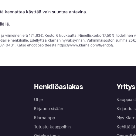
niitä kannattaa käyttää vain suuntaa antavina.

äällä
.
ja viimeinen erä 174,63€. Kesto: 6 kuukautta. Nimelliskorko 17,50%, todellinen 
tiaille henkilöille. Edellyttää Klarnan hyväksynnän. Vähimmäisoston summa 25€
37-0431. Katso ehdot osoitteesta
https://www.klarna.com/fi/ehdot/
.
Henkilöasiakas
Yritys
Ohje
Kauppiast
Kirjaudu sisään
Kirjaudu s
Klarna app
Myy Klarn
Tutustu kauppoihin
Kehittäjät