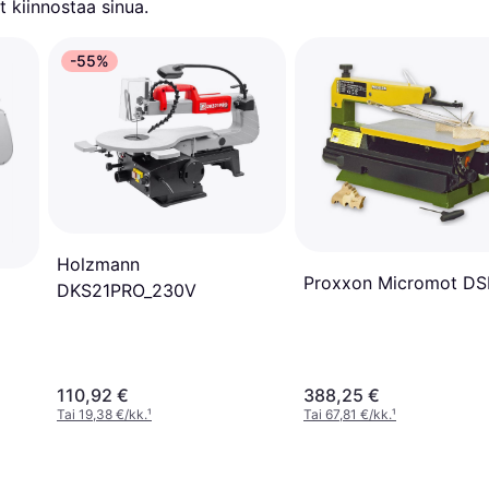
 kiinnostaa sinua.
-55%
Holzmann
Proxxon Micromot D
DKS21PRO_230V
110,92 €
388,25 €
Tai 19,38 €/kk.
¹
Tai 67,81 €/kk.
¹