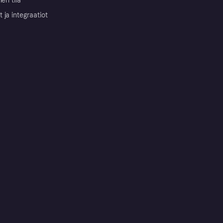
nen tila
ja integraatiot