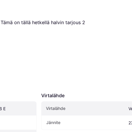
. Tämä on tällä hetkellä halvin tarjous 
2
Virtalähde
Virtalähde
6 E
V
Jännite
2