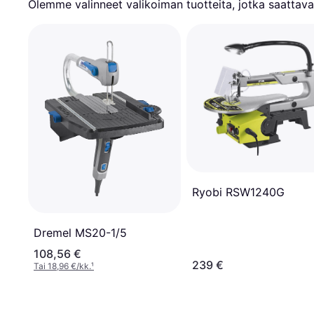
Olemme valinneet valikoiman tuotteita, jotka saattavat
Ryobi RSW1240G
Dremel MS20-1/5
108,56 €
239 €
Tai 18,96 €/kk.
¹