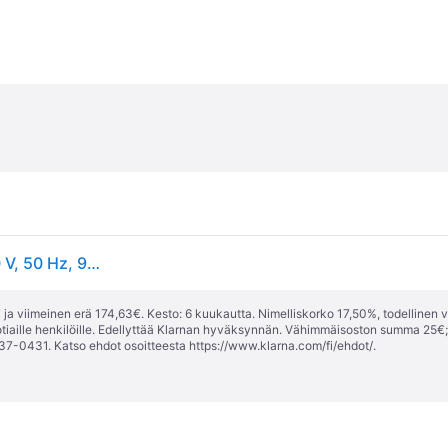
Einhell TC-SS 406 E, musta, Harmaa, Punainen, 230 V, 50 Hz, 9,3 kg
ja viimeinen erä 174,63€. Kesto: 6 kuukautta. Nimelliskorko 17,50%, todellinen 
tiaille henkilöille. Edellyttää Klarnan hyväksynnän. Vähimmäisoston summa 25€
37-0431. Katso ehdot osoitteesta
https://www.klarna.com/fi/ehdot/
.