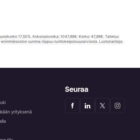
vuosikorko 17,50%. Kokonaisvelka: 1047,88€. Korko: 47,88€. Talletus
; enimmäisoston summa riippuu luottokelpoisuusarviosta. Luotonantaja:
Seuraa
uki
isään yrityksenä
alla